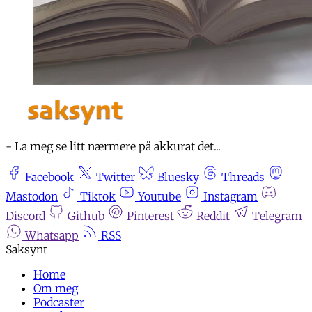
- La meg se litt nærmere på akkurat det...
Facebook
Twitter
Bluesky
Threads
Mastodon
Tiktok
Youtube
Instagram
Discord
Github
Pinterest
Reddit
Telegram
Whatsapp
RSS
Home
Om meg
Podcaster