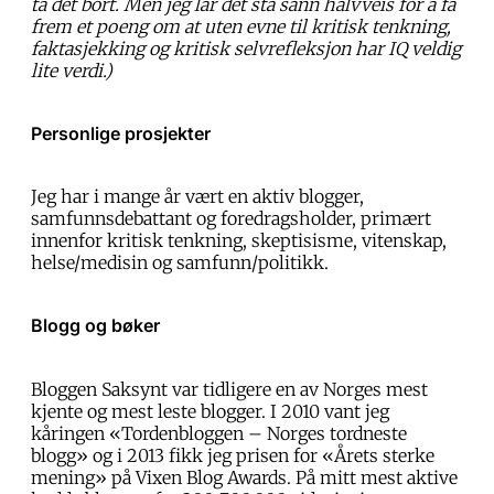
ta det bort. Men jeg lar det stå sånn halvveis for å få
frem et poeng om at uten evne til kritisk tenkning,
faktasjekking og kritisk selvrefleksjon har IQ veldig
lite verdi.)
Personlige prosjekter
Jeg har i mange år vært en aktiv blogger,
samfunnsdebattant og foredragsholder, primært
innenfor kritisk tenkning, skeptisisme, vitenskap,
helse/medisin og samfunn/politikk.
Blogg og bøker
Bloggen Saksynt var tidligere en av Norges mest
kjente og mest leste blogger. I 2010 vant jeg
kåringen «Tordenbloggen – Norges tordneste
blogg» og i 2013 fikk jeg prisen for «Årets sterke
mening» på Vixen Blog Awards. På mitt mest aktive