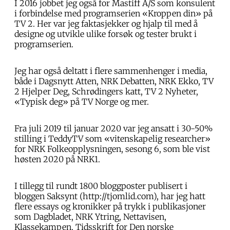
I 2016 jobbet jeg også for Mastiff A/S som konsulent
i forbindelse med programserien «Kroppen din» på
TV 2. Her var jeg faktasjekker og hjalp til med å
designe og utvikle ulike forsøk og tester brukt i
programserien.
Jeg har også deltatt i flere sammenhenger i media,
både i Dagsnytt Atten, NRK Debatten, NRK Ekko, TV
2 Hjelper Deg, Schrødingers katt, TV 2 Nyheter,
«Typisk deg» på TV Norge og mer.
Fra juli 2019 til januar 2020 var jeg ansatt i 30-50%
stilling i TeddyTV som «vitenskapelig researcher»
for NRK Folkeopplysningen, sesong 6, som ble vist
høsten 2020 på NRK1.
I tillegg til rundt 1800 bloggposter publisert i
bloggen Saksynt (http://tjomlid.com), har jeg hatt
flere essays og kronikker på trykk i publikasjoner
som Dagbladet, NRK Ytring, Nettavisen,
Klassekampen, Tidsskrift for Den norske