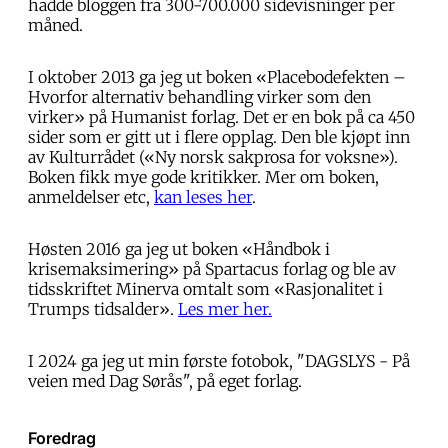
hadde bloggen fra 300-700.000 sidevisninger per
måned.
I oktober 2013 ga jeg ut boken «Placebodefekten –
Hvorfor alternativ behandling virker som den
virker» på Humanist forlag. Det er en bok på ca 450
sider som er gitt ut i flere opplag. Den ble kjøpt inn
av Kulturrådet («Ny norsk sakprosa for voksne»).
Boken fikk mye gode kritikker. Mer om boken,
anmeldelser etc,
kan leses her
.
Høsten 2016 ga jeg ut boken «Håndbok i
krisemaksimering» på Spartacus forlag og ble av
tidsskriftet Minerva omtalt som «Rasjonalitet i
Trumps tidsalder».
Les mer her.
I 2024 ga jeg ut min første fotobok, "DAGSLYS - På
veien med Dag Sørås", på eget forlag.
Foredrag