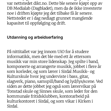
var nettstedet dikt.no. Dette ble senere kjøpt opp av
DB Medialab (Dagbladet), men da de ikke investerte
noe i driften kjøpte jeg det tilbake få år senere.
Nettstedet er i dag nedlagt grunnet manglende
kapasitet til oppfølging og drift.
Utdanning og arbeidserfaring
På nittitallet var jeg innom UiO for å studere
informatikk, men det ble med ett år ettersom
musikk var min store lidenskap. Jeg spilte i band,
komponerte og arrangerte musikk, jobbet i flere år
som korleder, og som lærer i Sirdal Musikk- og
Kulturskule hvor jeg underviste i bass, gitar,
slagverk, piano, samspill/band og lyd/lys/scene. Ved
siden av dette jobbet jeg også som lærervikar på
Tonstad skule og Sinnes skule, som leder for den
kommunale fritidsklubben, kontorarbeid på
kulturkontoret i Sirdal, og som vikar i Kirken i
Sirdal.