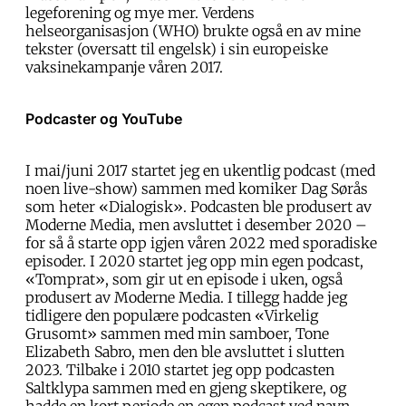
legeforening og mye mer. Verdens
helseorganisasjon (WHO) brukte også en av mine
tekster (oversatt til engelsk) i sin europeiske
vaksinekampanje våren 2017.
Podcaster og YouTube
I mai/juni 2017 startet jeg en ukentlig podcast (med
noen live-show) sammen med komiker Dag Sørås
som heter «Dialogisk». Podcasten ble produsert av
Moderne Media, men avsluttet i desember 2020 –
for så å starte opp igjen våren 2022 med sporadiske
episoder. I 2020 startet jeg opp min egen podcast,
«Tomprat», som gir ut en episode i uken, også
produsert av Moderne Media. I tillegg hadde jeg
tidligere den populære podcasten «Virkelig
Grusomt» sammen med min samboer, Tone
Elizabeth Sabro, men den ble avsluttet i slutten
2023. Tilbake i 2010 startet jeg opp podcasten
Saltklypa sammen med en gjeng skeptikere, og