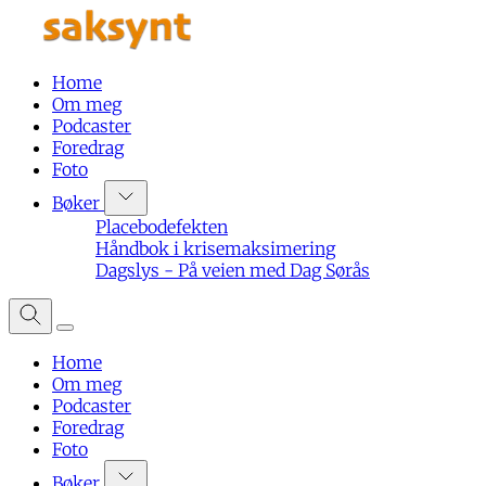
Home
Om meg
Podcaster
Foredrag
Foto
Bøker
Placebodefekten
Håndbok i krisemaksimering
Dagslys - På veien med Dag Sørås
Home
Om meg
Podcaster
Foredrag
Foto
Bøker