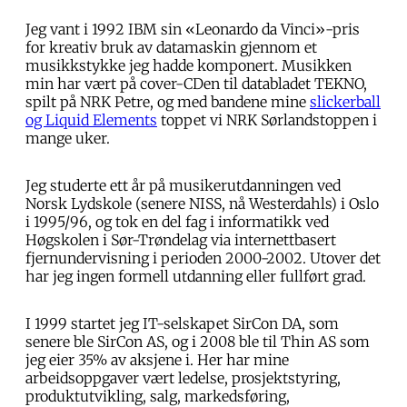
Jeg vant i 1992 IBM sin «Leonardo da Vinci»-pris
for kreativ bruk av datamaskin gjennom et
musikkstykke jeg hadde komponert. Musikken
min har vært på cover-CDen til databladet TEKNO,
spilt på NRK Petre, og med bandene mine
slickerball
og Liquid Elements
toppet vi NRK Sørlandstoppen i
mange uker.
Jeg studerte ett år på musikerutdanningen ved
Norsk Lydskole (senere NISS, nå Westerdahls) i Oslo
i 1995/96, og tok en del fag i informatikk ved
Høgskolen i Sør-Trøndelag via internettbasert
fjernundervisning i perioden 2000-2002. Utover det
har jeg ingen formell utdanning eller fullført grad.
I 1999 startet jeg IT-selskapet SirCon DA, som
senere ble SirCon AS, og i 2008 ble til Thin AS som
jeg eier 35% av aksjene i. Her har mine
arbeidsoppgaver vært ledelse, prosjektstyring,
produktutvikling, salg, markedsføring,