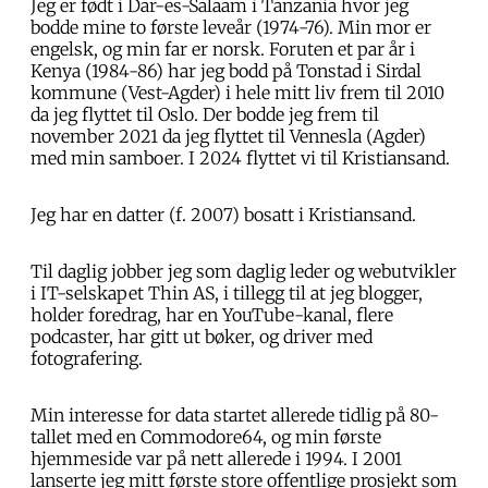
Jeg er født i Dar-es-Salaam i Tanzania hvor jeg
bodde mine to første leveår (1974-76). Min mor er
engelsk, og min far er norsk. Foruten et par år i
Kenya (1984-86) har jeg bodd på Tonstad i Sirdal
kommune (Vest-Agder) i hele mitt liv frem til 2010
da jeg flyttet til Oslo. Der bodde jeg frem til
november 2021 da jeg flyttet til Vennesla (Agder)
med min samboer. I 2024 flyttet vi til Kristiansand.
Jeg har en datter (f. 2007) bosatt i Kristiansand.
Til daglig jobber jeg som daglig leder og webutvikler
i IT-selskapet Thin AS, i tillegg til at jeg blogger,
holder foredrag, har en YouTube-kanal, flere
podcaster, har gitt ut bøker, og driver med
fotografering.
Min interesse for data startet allerede tidlig på 80-
tallet med en Commodore64, og min første
hjemmeside var på nett allerede i 1994. I 2001
lanserte jeg mitt første store offentlige prosjekt som