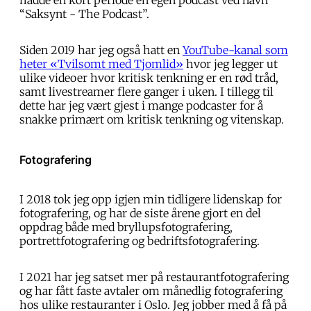
hadde en kort periode en egen podcast ved navn
“Saksynt - The Podcast”.
Siden 2019 har jeg også hatt en
YouTube-kanal som
heter «Tvilsomt med Tjomlid»
hvor jeg legger ut
ulike videoer hvor kritisk tenkning er en rød tråd,
samt livestreamer flere ganger i uken. I tillegg til
dette har jeg vært gjest i mange podcaster for å
snakke primært om kritisk tenkning og vitenskap.
Fotografering
I 2018 tok jeg opp igjen min tidligere lidenskap for
fotografering, og har de siste årene gjort en del
oppdrag både med bryllupsfotografering,
portrettfotografering og bedriftsfotografering.
I 2021 har jeg satset mer på restaurantfotografering
og har fått faste avtaler om månedlig fotografering
hos ulike restauranter i Oslo. Jeg jobber med å få på