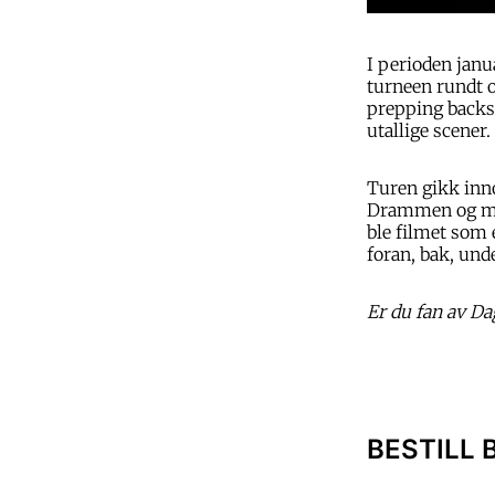
I perioden janu
turneen rundt o
prepping backsta
utallige scener.
Turen gikk inn
Drammen og med
ble filmet som 
foran, bak, und
Er du fan av Da
BESTILL 