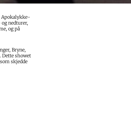
av Apokalykke-
 og nedturer,
mme, og på
nger, Bryne,
. Dette showet
t som skjedde