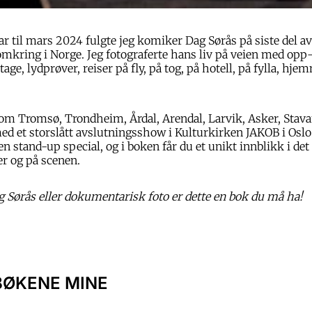
ar til mars 2024 fulgte jeg komiker Dag Sørås på siste del 
mkring i Norge. Jeg fotograferte hans liv på veien med opp-
ge, lydprøver, reiser på fly, på tog, på hotell, på fylla, hje
om Tromsø, Trondheim, Årdal, Arendal, Larvik, Asker, Stava
 et storslått avslutningsshow i Kulturkirken JAKOB i Oslo
en stand-up special, og i boken får du et unikt innblikk i de
er og på scenen.
g Sørås eller dokumentarisk foto er dette en bok du må ha!
BØKENE MINE