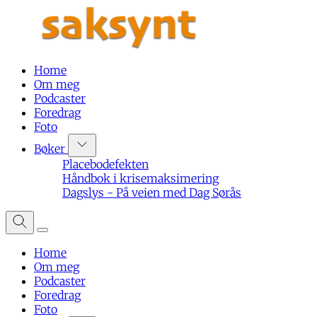
Home
Om meg
Podcaster
Foredrag
Foto
Bøker
Placebodefekten
Håndbok i krisemaksimering
Dagslys - På veien med Dag Sørås
Home
Om meg
Podcaster
Foredrag
Foto