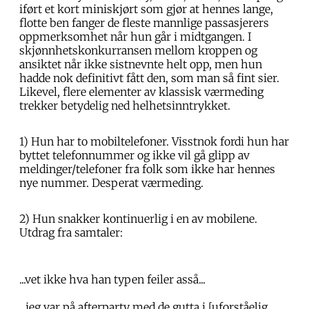
iført et kort miniskjørt som gjør at hennes lange,
flotte ben fanger de fleste mannlige passasjerers
oppmerksomhet når hun går i midtgangen. I
skjønnhetskonkurransen mellom kroppen og
ansiktet når ikke sistnevnte helt opp, men hun
hadde nok definitivt fått den, som man så fint sier.
Likevel, flere elementer av klassisk værmeding
trekker betydelig ned helhetsinntrykket.
1) Hun har to mobiltelefoner. Visstnok fordi hun har
byttet telefonnummer og ikke vil gå glipp av
meldinger/telefoner fra folk som ikke har hennes
nye nummer. Desperat værmeding.
2) Hun snakker kontinuerlig i en av mobilene.
Utdrag fra samtaler:
...vet ikke hva han typen feiler asså...
...jeg var på afterparty med de gutta i [uforståelig