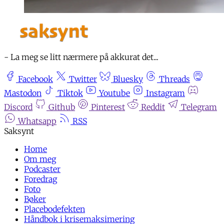
- La meg se litt nærmere på akkurat det...
Facebook
Twitter
Bluesky
Threads
Mastodon
Tiktok
Youtube
Instagram
Discord
Github
Pinterest
Reddit
Telegram
Whatsapp
RSS
Home
Om meg
Podcaster
Foredrag
Foto
Bøker
Placebodefekten
Håndbok i krisemaksimering