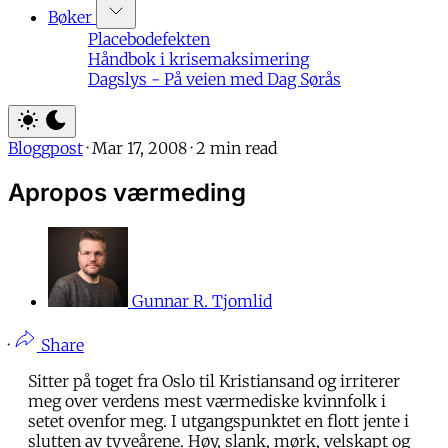
Bøker
Placebodefekten
Håndbok i krisemaksimering
Dagslys - På veien med Dag Sørås
Bloggpost
·
Mar 17, 2008
·
2 min read
Apropos værmeding
Gunnar R. Tjomlid
·
Share
Sitter på toget fra Oslo til Kristiansand og irriterer
meg over verdens mest værmediske kvinnfolk i
setet ovenfor meg. I utgangspunktet en flott jente i
slutten av tyveårene. Høy, slank, mørk, velskapt og