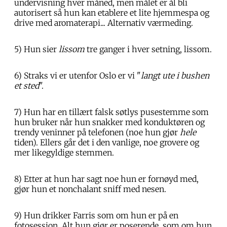
undervisning hver måned, men målet er ål bli
autorisert så hun kan etablere et lite hjemmespa og
drive med aromaterapi... Alternativ værmeding.
5) Hun sier
lissom
tre ganger i hver setning, lissom.
6) Straks vi er utenfor Oslo er vi "
langt ute i bushen
et sted
".
7) Hun har en tillært falsk søtlys pusestemme som
hun bruker når hun snakker med konduktøren og
trendy veninner på telefonen (noe hun gjør
hele
tiden). Ellers går det i den vanlige, noe grovere og
mer likegyldige stemmen.
8) Etter at hun har sagt noe hun er fornøyd med,
gjør hun et nonchalant sniff med nesen.
9) Hun drikker Farris som om hun er på en
fotosession. Alt hun gjør er poserende, som om hun