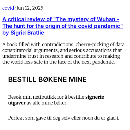
covid
·
Jun 12, 2025
A critical review of "The mystery of Wuhan -
The hunt for the origin of the covid pandemic"
by Sigrid Bratlie
A book filled with contradictions, cherry-picking of data,
conspiratorial arguments, and serious accusations that
undermine trust in research and contribute to making
the world less safe in the face of the next pandemic.
BESTILL BØKENE MINE
Besøk min nettbutikk for å bestille
signerte
utgaver
av alle mine bøker!
Perfekt som gave til deg selv eller noen du er glad i.