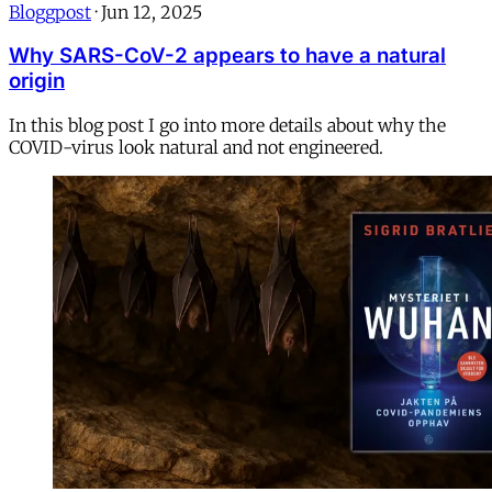
Bloggpost
·
Jun 12, 2025
Why SARS-CoV-2 appears to have a natural
origin
In this blog post I go into more details about why the
COVID-virus look natural and not engineered.