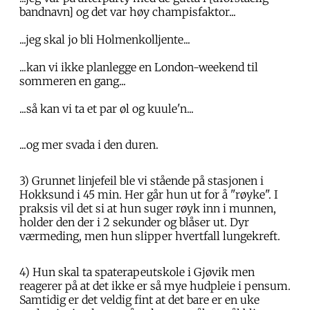
bandnavn] og det var høy champisfaktor...
...jeg skal jo bli Holmenkolljente...
...kan vi ikke planlegge en London-weekend til
sommeren en gang...
...så kan vi ta et par øl og kuule'n...
...og mer svada i den duren.
3) Grunnet linjefeil ble vi stående på stasjonen i
Hokksund i 45 min. Her går hun ut for å "røyke". I
praksis vil det si at hun suger røyk inn i munnen,
holder den der i 2 sekunder og blåser ut. Dyr
værmeding, men hun slipper hvertfall lungekreft.
4) Hun skal ta spaterapeutskole i Gjøvik men
reagerer på at det ikke er så mye hudpleie i pensum.
Samtidig er det veldig fint at det bare er en uke