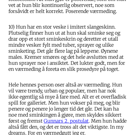
vet at hun blir kontinuerlig observert, noe som
forsåvidt er helt korrekt. Poserende værmeding.
10) Hun har en stor veske i imitert slangeskinn.
Plutselig finner hun ut at hun skal sminke seg og
drar opp et stort sminkeskrin og deretter et utall
mindre vesker fylt med tuber, sprayer og ulike
sminketing. Det går flere lag på leppene. Øynene
males. Kremer smøres og det hele avsluttes med at
hun sprayer noe i ansiktet. Det lukter godt, men for
en værmeding å foreta en slik prosedyre på toget.
Hele hennes person oser altså av værmeding. Hun
vil være trendy, urban og populær, men har nok
ikke egentlig så mye å fare med. Alt er et overfladisk
spill for galleriet. Men hun vokser på meg, og blir
penere og penere jo lenger tid det går. Det kan ha
noe med sminkingen å gjøre, men skyldes sikkert
først og fremst
Gunnars 2. postulat
. Men hun hadde
altså fått den, og det er tross alt det viktigste. In my
dreams. For en værmedgutt jeg er.