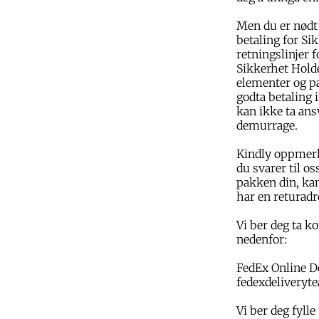
Men du er nødt 
betaling for Si
retningslinjer f
Sikkerhet Holde
elementer og pa
godta betaling i
kan ikke ta ans
demurrage.
Kindly oppmerk
du svarer til o
pakken din, kan
har en returadr
Vi ber deg ta k
nedenfor:
FedEx Online D
fedexdeliveryt
Vi ber deg fyll