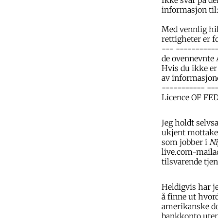
informasjon ti
Med vennlig hi
rettigheter er
--- ----------
de ovennevnte A
Hvis du ikke er
av informasjone
----------- --
Licence OF F
Jeg holdt selvsa
ukjent mottaker
som jobber i
Ni
live.com-mailad
tilsvarende tje
Heldigvis har je
å finne ut hvo
amerikanske dol
bankkonto uten