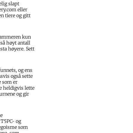
elig slapt
ery.com eller
 tiere og gitt
 spammeren kun
så høyt antall
sta høyere. Sett
unnets, og ens
svis også sette
te som er
 heldigvis lette
gurnene og gir
ke
e T5PC- og
 egoisme som
kene, som