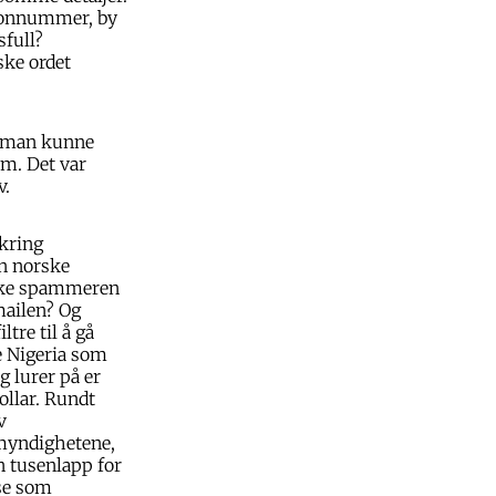
lefonnummer, by
sfull?
ske ordet
da man kunne
m. Det var
v.
kring
en norske
 ikke spammeren
mailen? Og
tre til å gå
ke Nigeria som
g lurer på er
llar. Rundt
v
emyndighetene,
en tusenlapp for
sse som