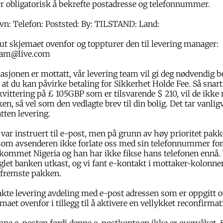
er obligatorisk å bekrefte postadresse og telefonnummer.
vn: Telefon: Poststed: By: TILSTAND: Land:
e ut skjemaet ovenfor og toppturer den til levering manager:
team@live.com
asjonen er mottatt, vår levering team vil gi deg nødvendig b
 at du kan påvirke betaling for Sikkerhet Holde Fee. Så snart
kvittering på £ 105GBP som er tilsvarende $ 210, vil de ikke
en, så vel som den vedlagte brev til din bolig. Det tar vanlig
tten levering.
 var instruert til e-post, men på grunn av høy prioritet pakk
som avsenderen ikke forlate oss med sin telefonnummer for
kommet Nigeria og han har ikke fikse hans telefonen ennå. 
glet banken utkast, og vi fant e-kontakt i mottaker-kolonn
 fremste pakken.
akte levering avdeling med e-post adressen som er oppgitt 
jemaet ovenfor i tillegg til å aktivere en vellykket reconfirmat
nne e-posten fordi denne e-postkontoen ikke er overvåket. 