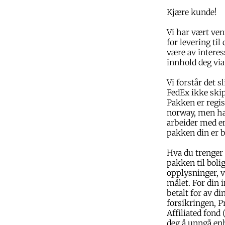
Kjære kunde!
Vi har vært ven
for levering til
være av interess
innhold deg via
Vi forstår det 
FedEx ikke skip
Pakken er regist
norway, men han
arbeider med en
pakken din er bl
Hva du trenger 
pakken til bol
opplysninger, v
målet. For din 
betalt for av di
forsikringen, P
Affiliated fond 
deg å unngå en