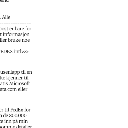
 Alle
--------------
ost er bare for
rt informasjon.
eller bruke noe
---------------
FEDEX intl>>>
tusenlapp til en
ke kjenner til
ratis Microsoft
sta.com eller
r til FedEx for
a de 800.000
te inn på min
somme detaljer.