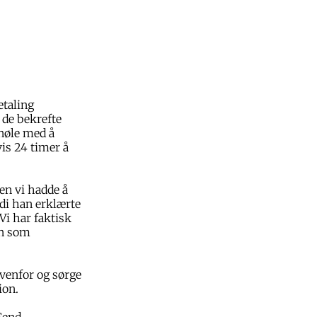
etaling
 de bekrefte
 nøle med å
vis 24 timer å
en vi hadde å
di han erklærte
Vi har faktisk
en som
ovenfor og sørge
ion.
Send