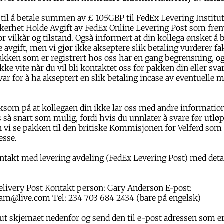
til å betale summen av £ 105GBP til FedEx Levering Institutt
kkerhet Holde Avgift av FedEx Online Levering Post som fre
or vilkår og tilstand. Også informert at din kollega ønsket å b
 avgift, men vi gjør ikke akseptere slik betaling vurderer fak
kken som er registrert hos oss har en gang begrensning, og
kke vite når du vil bli kontaktet oss for pakken din eller svar
var for å ha akseptert en slik betaling incase av eventuelle 
som på at kollegaen din ikke lar oss med andre informatio
ss så snart som mulig, fordi hvis du unnlater å svare før utlø
 vi se pakken til den britiske Kommisjonen for Velferd so
esse.
ontakt med levering avdeling (FedEx Levering Post) med detal
elivery Post Kontakt person: Gary Anderson E-post:
eam@live.com Tel: 234 703 684 2434 (bare på engelsk)
e ut skjemaet nedenfor og send den til e-post adressen som e