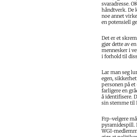
svaradresse. OK,
håndtverk. De k
noe annet virke
en potensiell 
Det er et skre
gjør dette av e
mennesker i ver
i forhold til d
Lar man seg lur
egen, sikkerhet
personen på et o
farligere en gr
å identifisere. 
sin stemme til 
Frp-velgere må
pyramidespill. 
WGI-medlemmer 
gjør at politik