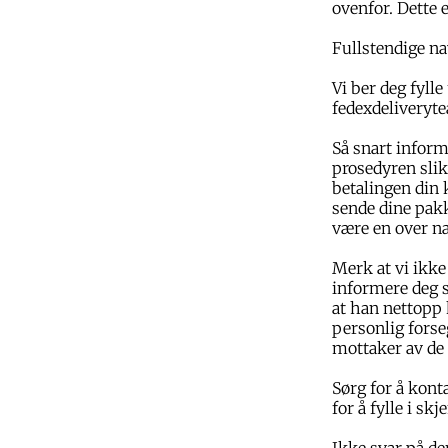
ovenfor. Dette 
Fullstendige na
Vi ber deg fyll
fedexdelivery
Så snart inform
prosedyren slik
betalingen din 
sende dine pakk
være en over na
Merk at vi ikke
informere deg 
at han nettopp 
personlig forse
mottaker av de
Sørg for å kont
for å fylle i sk
Ikke svar på de