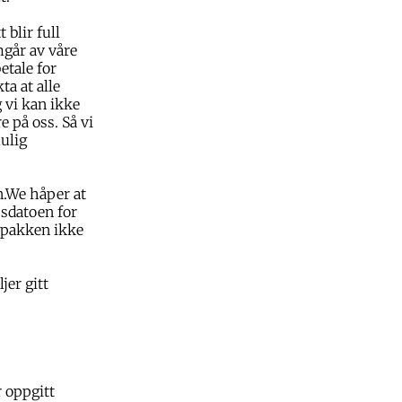
 blir full
mgår av våre
etale for
ta at alle
 vi kan ikke
e på oss. Så vi
mulig
n.We håper at
psdatoen for
m pakken ikke
jer gitt
r oppgitt