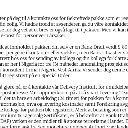
ter på deg til å kontakte oss for Bekreftede pakke som er re
 din bolig. Vi hadde trodd at avsenderen ga du våre kontaktdet
e for deg vet at et brev er også lagt til i pakken. Men vi kan 
 e-post for personvern årsaker.
slik at innholdet i pakken din selv er en Bank Draft verdt $ 
et pengene i kontanter eller sjekker, men Bank Utkast er s
rert hos oss for sending av kollega og din kollega forklarte 
 er her i Nigeria for tre (3) måneder landmåling prosjekt 
 konsulent firma i Nigeria Vest-Afrika Vi sender deg denne e
itt registrert på en Special Order.
å gjøre nå, er å kontakte vår Delivery Institutt for umiddelb
ig-postadresse. Vær oppmerksom på at så snart Levering Tea
il det ta bare en arbeidsdag (24 timer) for pakken for å ko
informasjon, mva og levering kostnader samt Forsikring avg
ne kollega før pakken ble registrert. Merk at betaling som er 
remium & Lagersalg Sertifikater, er å bekrefter at Bank Draft 
(DAF) verken er den midler til å sponse terrorisme i landet. D
hver form søk fra den monetære unionen Authority av lande