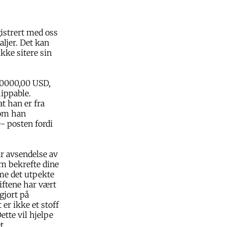
gistrert med oss
aljer. Det kan
ikke sitere sin
800000,00 USD,
hippable.
at han er fra
som han
- posten fordi
ar avsendelse av
m bekrefte dine
mme det utpekte
iftene har vært
gjort på
er ikke et stoff
ette vil hjelpe
t.