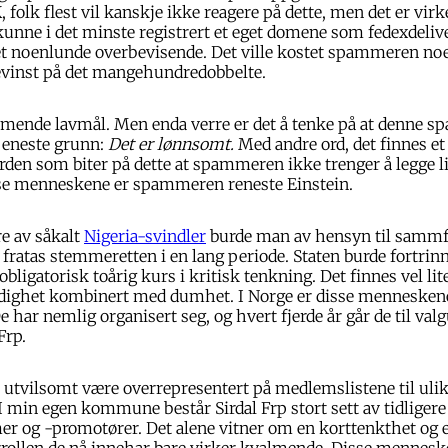
 folk flest vil kanskje ikke reagere på dette, men det er virk
unne i det minste registrert et eget domene som fedexdeliv
t noenlunde overbevisende. Det ville kostet spammeren noen
gevinst på det mangehundredobbelte.
mmende lavmål. Men enda verre er det å tenke på at denne
n eneste grunn:
Det er lønnsomt.
Med andre ord, det finnes et 
den som biter på dette at spammeren ikke trenger å legge li
isse menneskene er spammeren reneste Einstein.
e av såkalt
Nigeria-svindler
burde man av hensyn til sammf
 fratas stemmeretten i en lang periode. Staten burde fortrinn
bligatorisk toårig kurs i kritisk tenkning. Det finnes vel li
ådighet kombinert med dumhet. I Norge er disse menneskene
De har nemlig organisert seg, og hvert fjerde år går de til val
Frp.
 utvilsomt være overrepresentert på medlemslistene til uli
I min egen kommune består Sirdal Frp stort sett av tidliger
og -promotører. Det alene vitner om en korttenkthet og
errollen de nå innehar bare virker kvalmende. Disse mennes