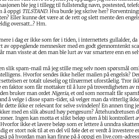
asjonen ble jeg i tillegg til fullstendig navn, postested, te
om å oppgi
TILSTAND
. Hva burde jeg skrive her? Forventning
ten? Eller kunne det være at de rett og slett mente den engel
ldig oversatt...? Hm.
ere i dag er ikke som før i tiden, i internettets gullalder, 
 lurt av oppegående mennesker med en godt gjennomtenkt sca
 når man visste at den man ble lurt av var smartere enn en sel
 en slik spam-mail må jeg stille meg selv noen spørsmål om
elligens. Hvorfor sendes ikke heller mailen på engelsk? D
settelsen er totalt uleselig og tilnærmet uforståelig. Tror
re en faktor som får mottaker til å lure på troverdigheten av 
erden bruker man ordet
Nigeria
, et ord som normalt får spamfil
and å velge i disse spam-tider, så velger man da vitterlig ik
r dette ikke er relevant for selve svindelen! En annen ting je
kker med en slik absurd høy pengesum? Åttehundretusen do
roner. Ingen kan motta et slikt beløp uten å bli kontrollert a
Hvorfor ikke et lavere beløp som er lettere å unndra skatt
 er stort nok til at en del vil føle det er verdt å investere 
 også på hvordan man kan finne på å oppgi en live.com-adre