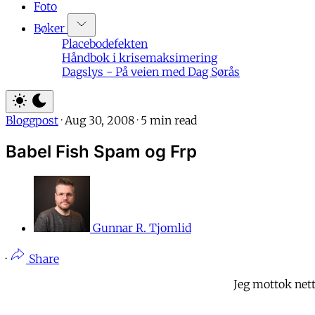
Foto
Bøker
Placebodefekten
Håndbok i krisemaksimering
Dagslys - På veien med Dag Sørås
Bloggpost
·
Aug 30, 2008
·
5 min read
Babel Fish Spam og Frp
Gunnar R. Tjomlid
·
Share
Jeg mottok net