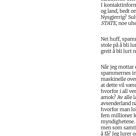
I kontaktinform
og land, bedt 
Nysgjerrig? Sul
STATE
, noe uhe
Nei huff, spamm
stole på å bli
greit å bli lurt
Når jeg mottar
spammernes int
maskinelle over
at dette vil væ
hvorfor i all v
amok? Av alle l
avsenderland nå
hvorfor man lo
fem millioner k
myndighetene. 
men som samtidig
å få? Jeg lurer