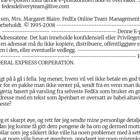
l: fedexdeliveryteam@live.com
lsen, Mrs. Margaret Blaire. FedEx Online Team Management.
 forbeholdt. © 1995-2008 ---------------------------------
- ------------------- -------------------------- Denne E-p
dressatene. Det kan inneholde konfidensiell eller Privilege
 en adressat må du ikke kopiere, distribuere, offentliggjøre 
n i den, eller eventuelle vedlegg. ------------------------
--------- ------------------- -------------------------- 
EDERAL EXPRESS CORPERATION.
gt på å gå i fella. Jeg mener, hvem vil vel ikke betale en god 
 for en pakke man ikke venter på, sendt fra en venn man ik
geria
, basert på varsling fra selveste FedEx som bruker en g
resse med en tekst som åpenbart er oversatt av babel.altavi
neste?
g et skarpt øye, og rett før jeg sendte mine personlige detalje
rdan jeg kunne få gitt dem pengene de ba om og dermed mott
lar som jeg sikkert ikke ville ha noen problemer med å set
 at noen ville heve et øyenbryn, oppdaget jeg noen mistenk