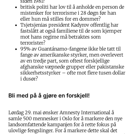
siden 1981?
britisk politi har lov til å anholde en person de
mistenker for terrorisme i 28 døgn før han
eller hun må stilles for en dommer?
Tsjetsjenias president Kadyrov offentlig har
fastslått at også familiene til de som kjemper
mot hans regime må betraktes som
terrorister?
95% av Guantánamo-fangene ikke ble tatt til
fange av amerikanske styrker, men overlevert
av en tredje part, som oftest forskjellige
afghanske væpnede grupper eller pakistanske
sikkerhetsstyrker – ofte mot flere tusen dollar
i dusør?
Bli med på å gjøre en forskjell!
Lørdag 29. mai ønsker Amnesty International å
samle 500 mennesker i Oslo for å markere den nye
landsomfattende kampanjen for å rette fokus på
ulovlige fengslinger. For å markere dette skal det