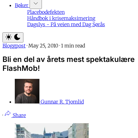
Bøker
Placebodefekten
Håndbok i krisemaksimering
Dagslys - På veien med Dag Sørås
Bloggpost
·
May 25, 2010
·
1 min read
Bli en del av årets mest spektakulære
FlashMob!
Gunnar R. Tjomlid
·
Share