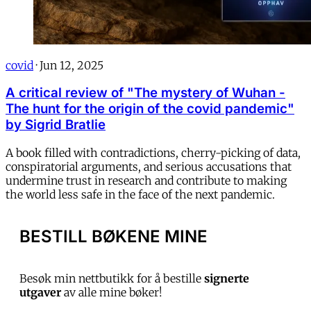
covid
·
Jun 12, 2025
A critical review of "The mystery of Wuhan -
The hunt for the origin of the covid pandemic"
by Sigrid Bratlie
A book filled with contradictions, cherry-picking of data,
conspiratorial arguments, and serious accusations that
undermine trust in research and contribute to making
the world less safe in the face of the next pandemic.
BESTILL BØKENE MINE
Besøk min nettbutikk for å bestille
signerte
utgaver
av alle mine bøker!