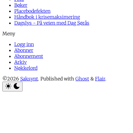
Bøker
Placebodefekten
Håndbok i krisemaksimering
Dagslys - På veien med Dag Sørås
Logg inn
Abonner
Abonnement
Arkiv
Nøkkelord
©2026
Saksynt
.
Published with
Ghost
&
Flair
.