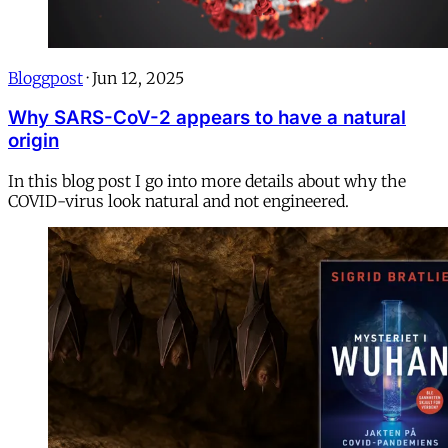
Bloggpost
·
Jun 12, 2025
Why SARS-CoV-2 appears to have a natural
origin
In this blog post I go into more details about why the
COVID-virus look natural and not engineered.