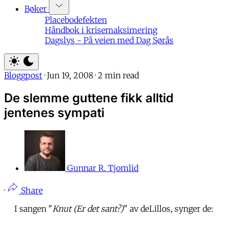
Bøker
Placebodefekten
Håndbok i krisemaksimering
Dagslys - På veien med Dag Sørås
Bloggpost
·
Jun 19, 2008
·
2 min read
De slemme guttene fikk alltid
jentenes sympati
Gunnar R. Tjomlid
·
Share
I sangen "
Knut (Er det sant?)
" av deLillos, synger de: