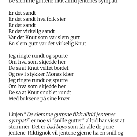
De slemme guttene fikk alltid jentenes sympati
Er det sandt
Er det sandt hva folk sier
Er det sandt
Er det virkelig sandt
Var det Knut som var slem gutt
En slem gutt var det virkelig Knut
Jeg ringte rundt og spurte
Om hva som skjedde her
De sa at Knut veltet bordet
Og rev i stykker Monas klær
Jeg ringte rundt og spurte
Om hva som skjedde her
De sa at Knut snublet rundt
Med buksene på sine knær
Linjen "
De slemme guttene fikk alltid jentenes
sympati
" er noe vi "snille gutter" alltid har visst at
stemmer. Det er
bad boys
som får alle de pene
jentene. Riktignok vil jentene gjerne ha en snill og