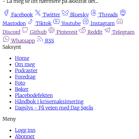
- La meg se litt nærmere på akkurat det...
Facebook
Twitter
Bluesky
Threads
Mastodon
Tiktok
Youtube
Instagram
Discord
Github
Pinterest
Reddit
Telegram
Whatsapp
RSS
Home
Om meg
Podcaster
Foredrag
Foto
Bøker
Placebodefekten
Håndbok i krisemaksimering
Dagslys - På veien med Dag Sørås
Logg inn
Abonner