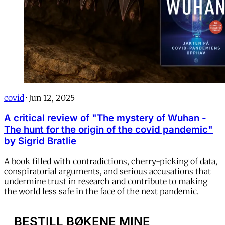
covid
·
Jun 12, 2025
A critical review of "The mystery of Wuhan -
The hunt for the origin of the covid pandemic"
by Sigrid Bratlie
A book filled with contradictions, cherry-picking of data,
conspiratorial arguments, and serious accusations that
undermine trust in research and contribute to making
the world less safe in the face of the next pandemic.
BESTILL BØKENE MINE