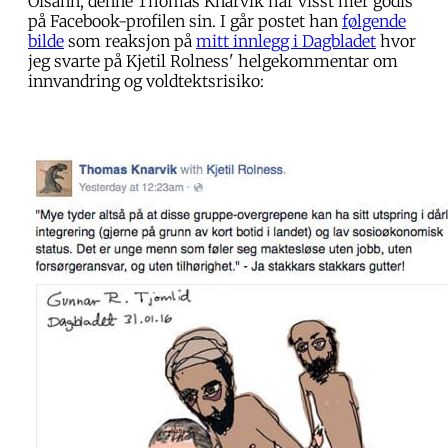
Oisann, denne Thomas Knarvik har visst mer godis
på Facebook-profilen sin. I går postet han
følgende
bilde
som reaksjon på
mitt innlegg i Dagbladet
hvor
jeg svarte på Kjetil Rolness' helgekommentar om
innvandring og voldtektsrisiko: