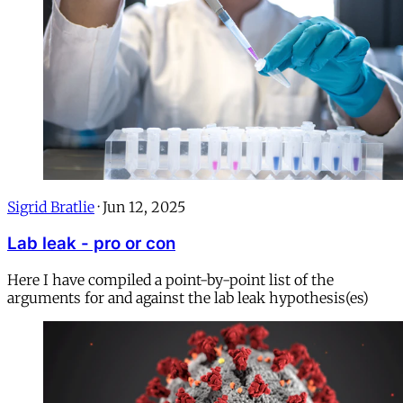
Sigrid Bratlie
·
Jun 12, 2025
Lab leak - pro or con
Here I have compiled a point-by-point list of the
arguments for and against the lab leak hypothesis(es)