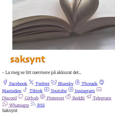
- La meg se litt nærmere på akkurat det...
Facebook
Twitter
Bluesky
Threads
Mastodon
Tiktok
Youtube
Instagram
Discord
Github
Pinterest
Reddit
Telegram
Whatsapp
RSS