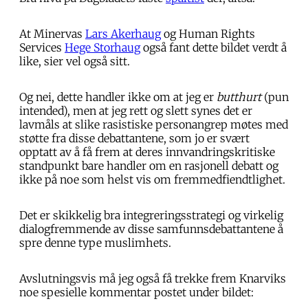
At Minervas
Lars Akerhaug
og Human Rights
Services
Hege Storhaug
også fant dette bildet verdt å
like, sier vel også sitt.
Og nei, dette handler ikke om at jeg er
butthurt
(pun
intended), men at jeg rett og slett synes det er
lavmåls at slike rasistiske personangrep møtes med
støtte fra disse debattantene, som jo er svært
opptatt av å få frem at deres innvandringskritiske
standpunkt bare handler om en rasjonell debatt og
ikke på noe som helst vis om fremmedfiendtlighet.
Det er skikkelig bra integreringsstrategi og virkelig
dialogfremmende av disse samfunnsdebattantene å
spre denne type muslimhets.
Avslutningsvis må jeg også få trekke frem Knarviks
noe spesielle kommentar postet under bildet: