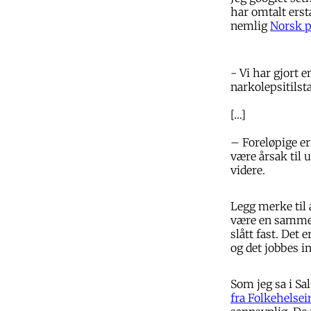
har omtalt erst
nemlig
Norsk p
- Vi har gjort 
narkolepsitilst
[…]
– Foreløpige er
være årsak til u
videre.
Legg merke til 
være en sammen
slått fast. Det
og det jobbes i
Som jeg sa i Sa
fra Folkehelsei