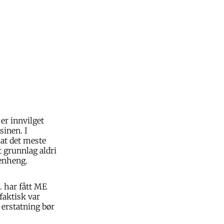
er innvilget
sinen. I
at det meste
 grunnlag aldri
menheng.
. har fått ME
faktisk var
 erstatning bør