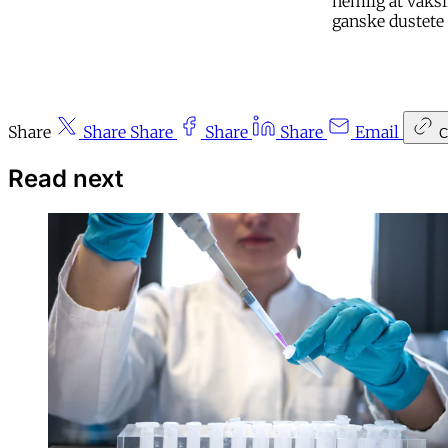
nemlig at vaksin
ganske dustete 
Share
Share
Share
Share
Share
Email
C
Read next