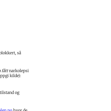
blokkert, så
 fått
narkolepsi
ppgi kilde):
ilstand og
len.no
hvor de