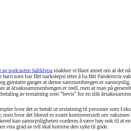
e av podcasten Saltklypa
snakker vi blant annet om at det nå 
tre barn som har fått narkolepsi etter å ha fått Pandemrix-vak
jeg gjentatte ganger at denne sammenhengen er sannsynlig, 
 av at årsakssammenhengen er reell, men at man på generelt
tbetaling av erstatning som "bevis" for en slik årsakssam
mpler hvor det er betalt ut erstatning til personer som f.eks
e, men hvor det likevel er svært kontroversielt om vaksinen 
ikevel kan sannsynligheten vurderes å være høy nok til at en
i en viss grad av tvil skal komme den syke til gode.