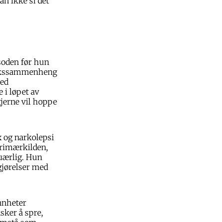
an ikke si det
isoden før hun
årsakssammenheng
med
 i løpet av
gjerne vil hoppe
 og narkolepsi
primærkilden,
 uærlig. Hun
gjørelser med
annheter
sker å spre,