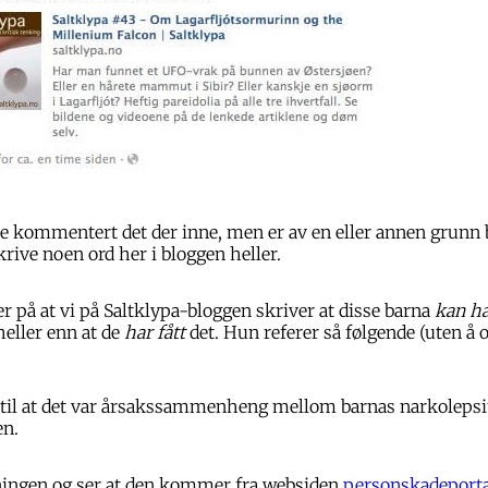
ne kommentert det der inne, men er av en eller annen grunn 
krive noen ord her i bloggen heller.
r på at vi på Saltklypa-bloggen skriver at disse barna
kan ha
eller enn at de
har fått
det. Hun referer så følgende (uten å o
il at det var årsakssammenheng mellom barnas narkolepsit
en.
tningen og ser at den kommer fra websiden
personskadeporta