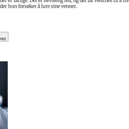
er er farlige. Det er beviselig feil, og det får Hestnes til å 
der hun forsøker å lure sine venner.
opy