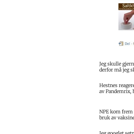
Jeg skulle gjer
derfor må jeg s
Hestnes reagere
av Pandemrix, h
NPE kom frem t
bruk av vaksin
Jeg googlet se