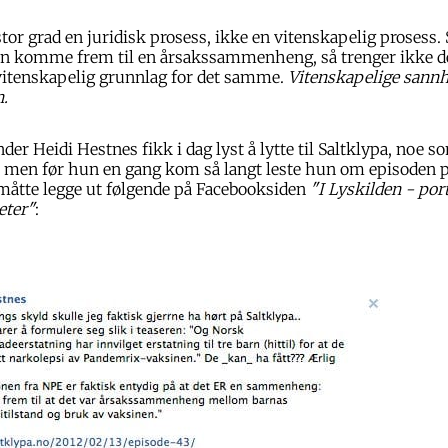
 stor grad en juridisk prosess, ikke en vitenskapelig prosess
kan komme frem til en årsakssammenheng, så trenger ikke de
 vitenskapelig grunnlag for det samme.
Vitenskapelige sannh
n.
er Heidi Hestnes fikk i dag lyst å lytte til Saltklypa, noe s
, men før hun en gang kom så langt leste hun om episoden p
 måtte legge ut følgende på Facebooksiden
"I Lyskilden - port
eter"
: