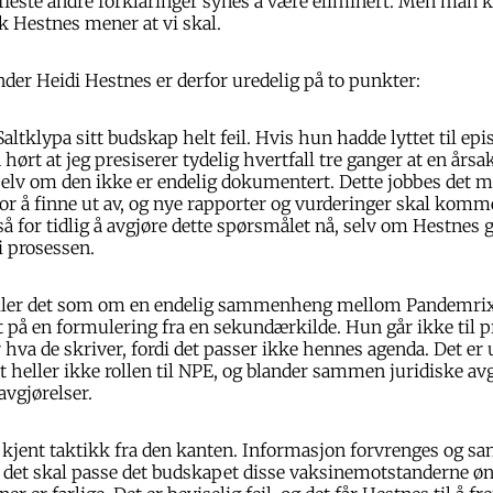
fleste andre forklaringer synes å være eliminert. Men man k
ik Hestnes mener at vi skal.
er Heidi Hestnes er derfor uredelig på to punkter:
Saltklypa sitt budskap helt feil. Hvis hun hadde lyttet til ep
n hørt at jeg presiserer tydelig hvertfall tre ganger at en 
 selv om den ikke er endelig dokumentert. Dette jobbes det 
for å finne ut av, og nye rapporter og vurderinger skal komme
tså for tidlig å avgjøre dette spørsmålet nå, selv om Hestnes 
i prosessen.
ller det som om en endelig sammenheng mellom Pandemrix
rt på en formulering fra en sekundærkilde. Hun går ikke til 
r hva de skriver, fordi det passer ikke hennes agenda. Det er
t heller ikke rollen til NPE, og blander sammen juridiske av
avgjørelser.
tte kjent taktikk fra den kanten. Informasjon forvrenges og s
t det skal passe det budskapet disse vaksinemotstanderne øn