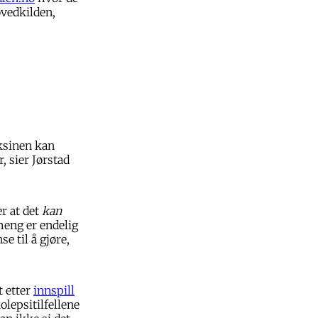
ovedkilden,
aksinen kan
, sier Jørstad
r at det
kan
eng er endelig
e til å gjøre,
t etter
innspill
lepsitilfellene