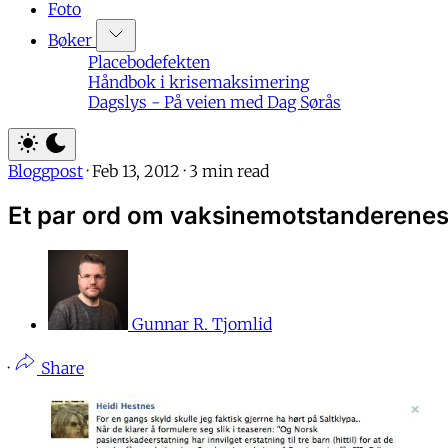
Foto
Bøker
Placebodefekten
Håndbok i krisemaksimering
Dagslys - På veien med Dag Sørås
Bloggpost
·
Feb 13, 2012
·
3 min read
Et par ord om vaksinemotstanderenes
Gunnar R. Tjomlid
·
Share