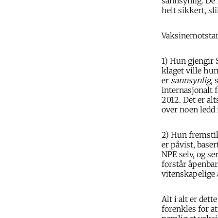
sannsynlig. De 
helt sikkert, sl
Vaksinemotstand
1) Hun gjengir 
klaget ville hu
er
sannsynlig
,
internasjonalt 
2012. Det er al
over noen ledd 
2) Hun fremsti
er påvist, base
NPE selv, og se
forstår åpenbar
vitenskapelige 
Alt i alt er de
forenkles for a