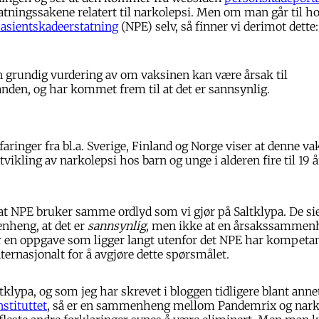
atningssakene relatert til narkolepsi. Men om man går til h
asientskadeerstatning
(NPE) selv, så finner vi derimot dette:
en grundig vurdering av om vaksinen kan være årsak til
anden, og har kommet frem til at det er sannsynlig.
faringer fra bl.a. Sverige, Finland og Norge viser at denne v
tvikling av narkolepsi hos barn og unge i alderen fire til 19 år
at NPE bruker samme ordlyd som vi gjør på Saltklypa. De sie
heng, at det er
sannsynlig
, men ikke at en årsakssammenh
 er en oppgave som ligger langt utenfor det NPE har kompetans
nternasjonalt for å avgjøre dette spørsmålet.
ltklypa, og som jeg har skrevet i bloggen tidligere blant anne
nstituttet
, så er en sammenheng mellom Pandemrix og narko