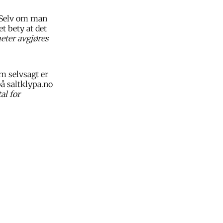
. Selv om man
t bety at det
eter avgjøres
om selvsagt er
å saltklypa.no
al for