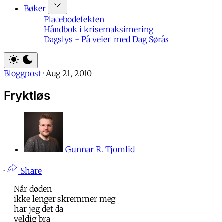
Bøker
Placebodefekten
Håndbok i krisemaksimering
Dagslys - På veien med Dag Sørås
Bloggpost
·
Aug 21, 2010
Fryktløs
Gunnar R. Tjomlid
·
Share
Når døden
ikke lenger skremmer meg
har jeg det da
veldig bra