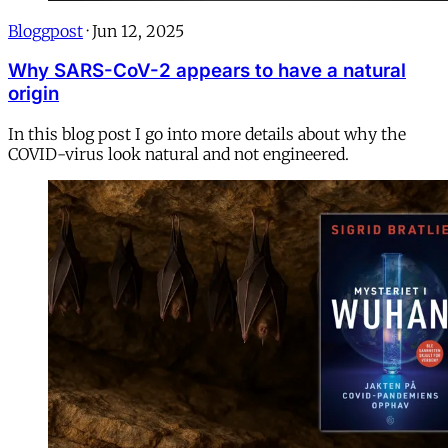
Bloggpost
·
Jun 12, 2025
Why SARS-CoV-2 appears to have a natural
origin
In this blog post I go into more details about why the
COVID-virus look natural and not engineered.