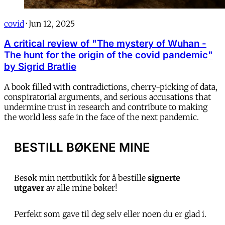
covid
·
Jun 12, 2025
A critical review of "The mystery of Wuhan -
The hunt for the origin of the covid pandemic"
by Sigrid Bratlie
A book filled with contradictions, cherry-picking of data,
conspiratorial arguments, and serious accusations that
undermine trust in research and contribute to making
the world less safe in the face of the next pandemic.
BESTILL BØKENE MINE
Besøk min nettbutikk for å bestille
signerte
utgaver
av alle mine bøker!
Perfekt som gave til deg selv eller noen du er glad i.