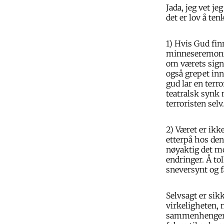
Jada, jeg vet j
det er lov å ten
1) Hvis Gud fin
minneseremoni.
om værets signal
også grepet inn
gud lar en terr
teatralsk synk
terroristen selv.
2) Været er ikk
etterpå hos den
nøyaktig det mo
endringer. Å to
sneversynt og f
Selvsagt er sik
virkeligheten,
sammenhenger o