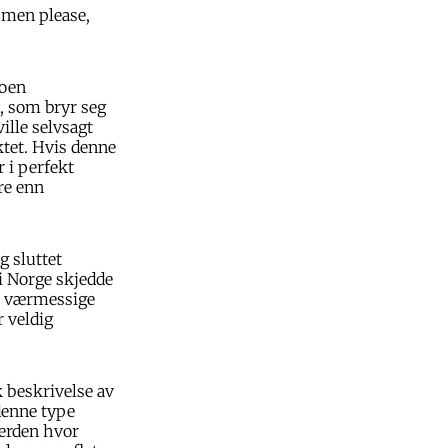
, men please,
noen
 som bryr seg
ille selvsagt
ktet. Hvis denne
r i perfekt
re enn
g sluttet
 i Norge skjedde
av værmessige
 veldig
 beskrivelse av
denne type
verden hvor