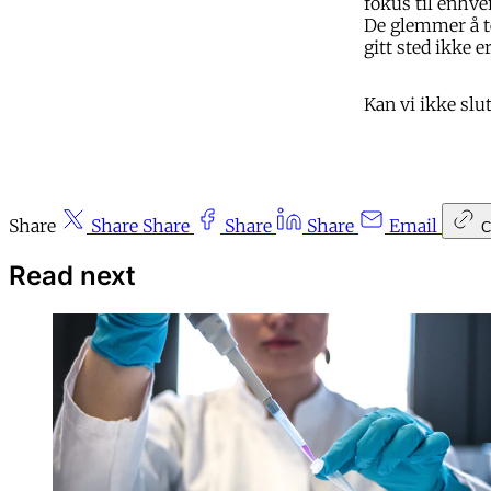
fokus til enhve
De glemmer å ten
gitt sted ikke
Kan vi ikke slu
Share
Share
Share
Share
Share
Email
C
Read next