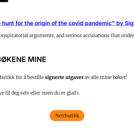
hunt for the origin of the covid pandemic" by Sigr
 conspiratorial arguments, and serious accusations that und
BØKENE MINE
utikk for å bestille
signerte utgaver
av alle mine bøker!
 til deg selv eller noen du er glad i.
Nettbutikk