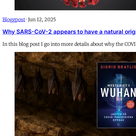
Bloggpost
·
Jun 12, 2025
Why SARS-CoV-2 appears to have a natural orig
In this blog post I go into more details about why the COV