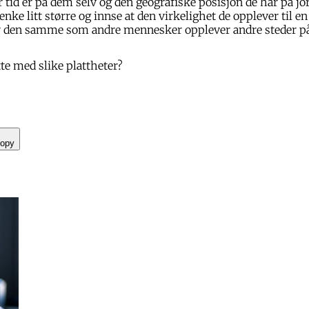
r tid er på dem selv og den geografiske posisjon de har på jo
ke litt større og innse at den virkelighet de opplever til en g
 er den samme som andre mennesker opplever andre steder p
tte med slike plattheter?
opy