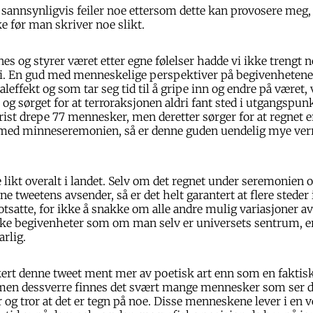
eg sannsynligvis feiler noe ettersom dette kan provosere meg
ke før man skriver noe slikt.
nes og styrer været etter egne følelser hadde vi ikke trengt 
 En gud med menneskelige perspektiver på begivenhetene,
effekt og som tar seg tid til å gripe inn og endre på været, v
 og sørget for at terroraksjonen aldri fant sted i utgangspun
orist drepe 77 mennesker, men deretter sørger for at regnet e
 med minneseremonien, så er denne guden uendelig mye ver
e likt overalt i landet. Selv om det regnet under seremonien o
ne tweetens avsender, så er det helt garantert at flere steder
tsatte, for ikke å snakke om alle andre mulig variasjoner 
lke begivenheter som om man selv er universets sentrum, er
arlig.
kert denne tweet ment mer av poetisk art enn som en faktisk
 men dessverre finnes det svært mange mennesker som ser 
g tror at det er tegn på noe. Disse menneskene lever i en 