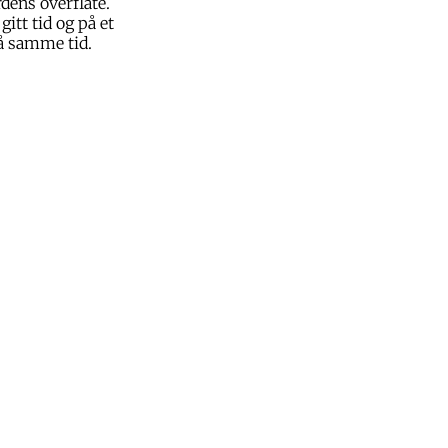
rdens overflate.
itt tid og på et
å samme tid.