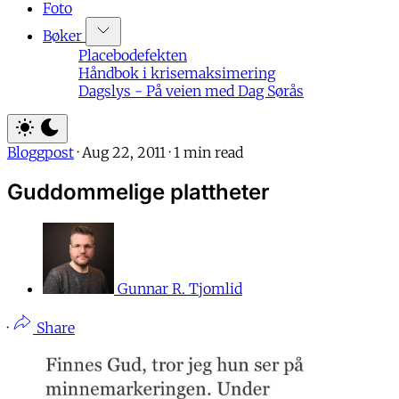
Foto
Bøker
Placebodefekten
Håndbok i krisemaksimering
Dagslys - På veien med Dag Sørås
Bloggpost
·
Aug 22, 2011
·
1 min read
Guddommelige plattheter
Gunnar R. Tjomlid
·
Share