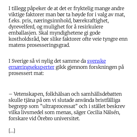
I tillegg påpeker de at det er fryktelig mange andre
viktige faktorer man bør ta høyde for i valg av mat,
f.eks. pris, næringsinnhold, bærekraftighet,
dyrevelferd, og mulighet for å resirkulere
emballasjen. Skal myndighetene gi gode
kostholdsråd, bør slike faktorer ofte veie tyngre enn
matens prosesseringsgrad.
I Sverige så vi nylig det samme da
svenske
ernæringseksperter
gikk gjennom forskningen på
prosessert mat:
– Vetenskapen, folkhälsan och samhällsdebatten
skulle tjäna på om vi slutade använda bristfälliga
begrepp som ”ultraprocessat” och i stället beskrev
vilka livsmedel som menas, säger Cecilia Nälsén,
forskare vid Örebro universitet.
[…]