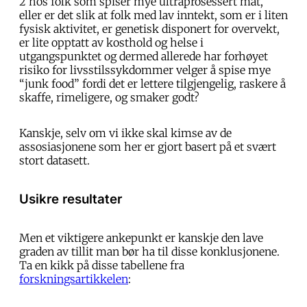
2 hos folk som spiser mye ultraprosessert mat,
eller er det slik at folk med lav inntekt, som er i liten
fysisk aktivitet, er genetisk disponert for overvekt,
er lite opptatt av kosthold og helse i
utgangspunktet og dermed allerede har forhøyet
risiko for livsstilssykdommer velger å spise mye
“junk food” fordi det er lettere tilgjengelig, raskere å
skaffe, rimeligere, og smaker godt?
Kanskje, selv om vi ikke skal kimse av de
assosiasjonene som her er gjort basert på et svært
stort datasett.
Usikre resultater
Men et viktigere ankepunkt er kanskje den lave
graden av tillit man bør ha til disse konklusjonene.
Ta en kikk på disse tabellene fra
forskningsartikkelen
: