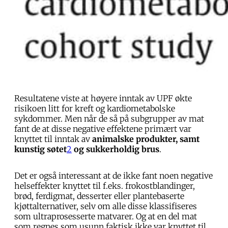
Resultatene viste at høyere inntak av UPF økte
risikoen litt for kreft og kardiometabolske
sykdommer. Men når de så på subgrupper av mat
fant de at disse negative effektene primært var
knyttet til inntak av
animalske produkter, samt
kunstig søtet
2
og sukkerholdig brus
.
Det er også interessant at de ikke fant noen negative
helseffekter knyttet til f.eks. frokostblandinger,
brød, ferdigmat, desserter eller plantebaserte
kjøttalternativer, selv om alle disse klassifiseres
som ultraprosesserte matvarer. Og at en del mat
som regnes som usunn faktisk ikke var knyttet til