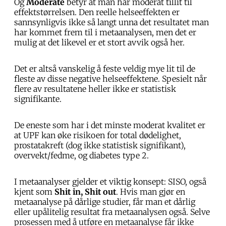
Og
Moderate
betyr at man har moderat tillit til
effektstørrelsen. Den reelle helseeffekten er
sannsynligvis ikke så langt unna det resultatet man
har kommet frem til i metaanalysen, men det er
mulig at det likevel er et stort avvik også her.
Det er altså vanskelig å feste veldig mye lit til de
fleste av disse negative helseeffektene. Spesielt når
flere av resultatene heller ikke er statistisk
signifikante.
De eneste som har i det minste moderat kvalitet er
at UPF kan øke risikoen for total dødelighet,
prostatakreft (dog ikke statistisk signifikant),
overvekt/fedme, og diabetes type 2.
I metaanalyser gjelder et viktig konsept: SISO, også
kjent som
Shit in, Shit out
. Hvis man gjør en
metaanalyse på dårlige studier, får man et dårlig
eller upålitelig resultat fra metaanalysen også. Selve
prosessen med å utføre en metaanalyse får ikke