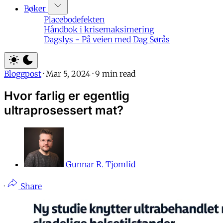
Bøker
Placebodefekten
Håndbok i krisemaksimering
Dagslys - På veien med Dag Sørås
Bloggpost
·
Mar 5, 2024
·
9 min read
Hvor farlig er egentlig
ultraprosessert mat?
Gunnar R. Tjomlid
·
Share