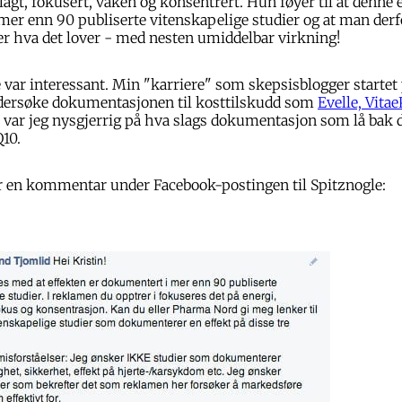
gt, fokusert, våken og konsentrert. Hun føyer til at denne e
er enn 90 publiserte vitenskapelige studier og at man derfo
er hva det lover - med nesten umiddelbar virkning!
e var interessant. Min "karriere" som skepsisblogger starte
dersøke dokumentasjonen til kosttilskudd som
Evelle, Vitae
å var jeg nysgjerrig på hva slags dokumentasjon som lå bak 
Q10.
or en kommentar under Facebook-postingen til Spitznogle: