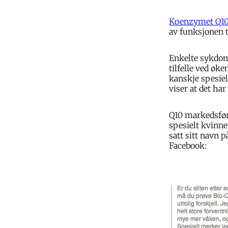
Koenzymet Q1
av funksjonen t
Enkelte sykdom
tilfelle ved øke
kanskje spesie
viser at det ha
Q10 markedsføre
spesielt kvinne
satt sitt navn 
Facebook: