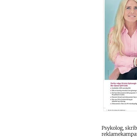
Psykolog, skri
reklamekampanj