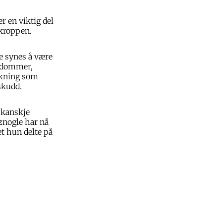
er en viktig del
 kroppen.
e synes å være
sykdommer,
skning som
skudd.
, kanskje
tznogle har nå
t hun delte på