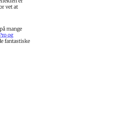
ffekten er
r vet at
t på mange
Pro og
de fantastiske