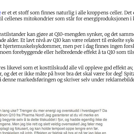
0
er et et stoff som finnes naturlig i alle kroppens celler. Det 
il cellenes mitokondrier som står for energiproduksjonen i
stilstander kan gjøre at Q10-mengden synker, og det samm
nde alder. Et lavt nivå av Q10 kan være relatert til enkelte 
lt hjertemuskelsykdommer, men per i dag finnes ingen for
r noen forebyggende eller helbredende effekt å ta Q10 som til
s likevel som et kosttilskudd alle vil oppleve god effekt av
r, og det er ikke måte på hvor bra det skal være for deg! Spi
på denne markedsføringen og skriver selv under reklamebilde