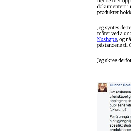
henne mer oppla
dokumentert i m
produktet hold
Jeg syntes dett
måter ved å un
Nushape
, og n
påstandene til 
Jeg skrev derf