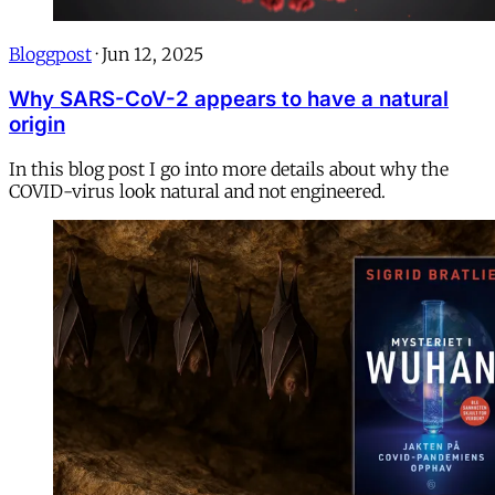
Bloggpost
·
Jun 12, 2025
Why SARS-CoV-2 appears to have a natural
origin
In this blog post I go into more details about why the
COVID-virus look natural and not engineered.