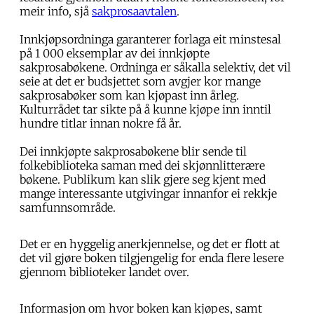
meir info, sjå
sakprosaavtalen
.
Innkjøpsordninga garanterer forlaga eit minstesal
på 1 000 eksemplar av dei innkjøpte
sakprosabøkene. Ordninga er såkalla selektiv, det vil
seie at det er budsjettet som avgjer kor mange
sakprosabøker som kan kjøpast inn årleg.
Kulturrådet tar sikte på å kunne kjøpe inn inntil
hundre titlar innan nokre få år.
Dei innkjøpte sakprosabøkene blir sende til
folkebiblioteka saman med dei skjønnlitterære
bøkene. Publikum kan slik gjere seg kjent med
mange interessante utgivingar innanfor ei rekkje
samfunnsområde.
Det er en hyggelig anerkjennelse, og det er flott at
det vil gjøre boken tilgjengelig for enda flere lesere
gjennom biblioteker landet over.
Informasjon om hvor boken kan kjøpes, samt