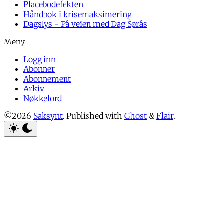
Placebodefekten
Håndbok i krisemaksimering
Dagslys - På veien med Dag Sørås
Logg inn
Abonner
Abonnement
Arkiv
Nøkkelord
©2026
Saksynt
.
Published with
Ghost
&
Flair
.