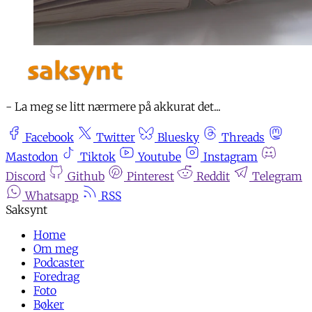
- La meg se litt nærmere på akkurat det...
Facebook
Twitter
Bluesky
Threads
Mastodon
Tiktok
Youtube
Instagram
Discord
Github
Pinterest
Reddit
Telegram
Whatsapp
RSS
Home
Om meg
Podcaster
Foredrag
Foto
Bøker