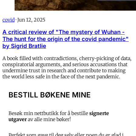
covid
·
Jun 12, 2025
A critical review of "The mystery of Wuhan -
The hunt for the origin of the covid pandemic"
by Sigrid Bratlie
A book filled with contradictions, cherry-picking of data,
conspiratorial arguments, and serious accusations that
undermine trust in research and contribute to making
the world less safe in the face of the next pandemic.
BESTILL BØKENE MINE
Besøk min nettbutikk for å bestille
signerte
utgaver
av alle mine bøker!
Perfekt som gave til deg selv eller noen du er glad i.