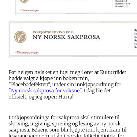
Før helgen hvisket en fugl meg i øret at Kulturrådet
hadde valgt å kjøpe inn boken min,
"Placebodefekten", under sin innkjøpsordning for
"Ny norsk sakprosa for voksne"
. I dag ble det
offisielt, og jeg roper: Hurra!
Innkjøpsordninga for sakprosa skal stimulere til
skriving, utgiving, spreiing og lesing av ny norsk
sakprosa. Bøkene som blir kjøpte inn, kjem fram til
lesarane gjennom utlån i norske folkebibliotek, for