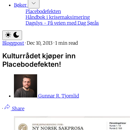
Bøker
Placebodefekten
Håndbok i krisemaksimering
Dagslys - På veien med Dag Sørås
Bloggpost
·
Dec 10, 2013
·
1 min read
Kulturrådet kjøper inn
Placebodefekten!
Gunnar R. Tjomlid
·
Share