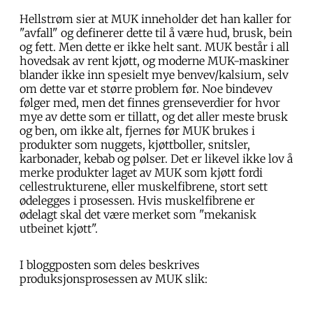
Hellstrøm sier at MUK inneholder det han kaller for
"avfall" og definerer dette til å være hud, brusk, bein
og fett. Men dette er ikke helt sant. MUK består i all
hovedsak av rent kjøtt, og moderne MUK-maskiner
blander ikke inn spesielt mye benvev/kalsium, selv
om dette var et større problem før. Noe bindevev
følger med, men det finnes grenseverdier for hvor
mye av dette som er tillatt, og det aller meste brusk
og ben, om ikke alt, fjernes før MUK brukes i
produkter som nuggets, kjøttboller, snitsler,
karbonader, kebab og pølser. Det er likevel ikke lov å
merke produkter laget av MUK som kjøtt fordi
cellestrukturene, eller muskelfibrene, stort sett
ødelegges i prosessen. Hvis muskelfibrene er
ødelagt skal det være merket som "mekanisk
utbeinet kjøtt".
I bloggposten som deles beskrives
produksjonsprosessen av MUK slik: