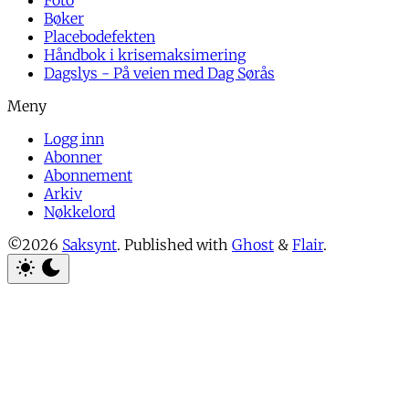
Bøker
Placebodefekten
Håndbok i krisemaksimering
Dagslys - På veien med Dag Sørås
Logg inn
Abonner
Abonnement
Arkiv
Nøkkelord
©2026
Saksynt
.
Published with
Ghost
&
Flair
.