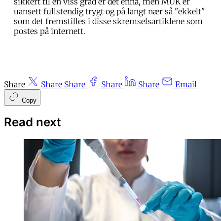
sikkert til en viss grad er det ennå, men MUK er
uansett fullstendig trygt og på langt nær så "ekkelt"
som det fremstilles i disse skremselsartiklene som
postes på internett.
Share
Share
Share
Share
Share
Email
Copy
Read next