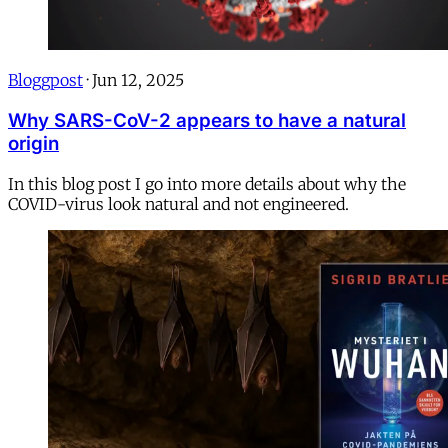
Bloggpost
·
Jun 12, 2025
Why SARS-CoV-2 appears to have a natural
origin
In this blog post I go into more details about why the
COVID-virus look natural and not engineered.