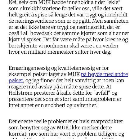
Nei, selv om MUK hadde inneholdt alt det "ekle"
som skrekkhistoriene forteller oss, ville det vært
helt greit å spise så lenge det var trygt og inneholdt
de næringsverdiene som er oppgitt. Men sannheten
er at det ikke bare er trygt og næringsrikt, det er
også i all hovedsak det samme kjøttet som alt annet
kjøtt vi spiser. Det får være måte på hvor kresne og
bortskjemte vi nordmenn skal være i en verden
hvor en milliard mennesker sulter hver dag.
Ernæringsmessig og kvalitetsmessig er for
eksempel pølser laget av MUK
på høyde med andre
pølser
, og jeg finner det helt vanvittig at noen kan
reagere med avsky på å måtte spise dette. At
Hellstrøm presterer å kalle dette for "avfall" og
presentere det som et stort samfunnsproblem er
intet annet enn snobberi og uvitenhet.
Det eneste reelle problemet er hvis matprodukter
som benytter seg av MUK ikke merker dette
korrekt, noe som har vært et problem tidligere og