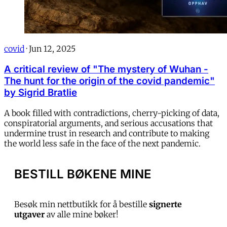
covid
·
Jun 12, 2025
A critical review of "The mystery of Wuhan -
The hunt for the origin of the covid pandemic"
by Sigrid Bratlie
A book filled with contradictions, cherry-picking of data,
conspiratorial arguments, and serious accusations that
undermine trust in research and contribute to making
the world less safe in the face of the next pandemic.
BESTILL BØKENE MINE
Besøk min nettbutikk for å bestille
signerte
utgaver
av alle mine bøker!