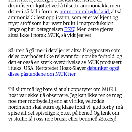
desinfiserer kjøttet ved å tilsette ammoniakk, men
det er i så fall i form av
ammoniumhydroksid
, altså
ammoniakk løst opp i vann, som er et velkjent og
trygt stoff som har vært brukt i matproduksjon
lenge og har betegnelsen
E527
. Men dette gjøres
altså ikke i norsk MUK, så vidt jeg vet.
Så uten å gå mer i detaljer er altså bloggposten som
deles overhodet ikke relevant for norske forhold, og
den er også en sterk overdrivelse av MUK produsert
i f.eks. USA. Nettstedet Hoax-Slayer
debunker også
disse påstandene om MUK her
.
Til slutt må jeg bare si at alt oppstyret om MUK i
høst var ekkelt å observere. Jeg kan ikke tenke meg
noe mer motbydelig enn at vi rike, velfødde
nordmenn skal sutre og klage fordi vi, gud forby, må
spise alt det spiselige kjøttet på benet! Og tenk om
vi skulle få i oss noe brusk eller benmel! Æææsj!