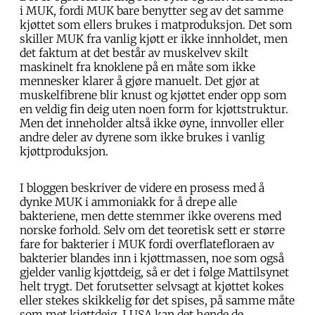
i MUK, fordi MUK bare benytter seg av det samme
kjøttet som ellers brukes i matproduksjon. Det som
skiller MUK fra vanlig kjøtt er ikke innholdet, men
det faktum at det består av muskelvev skilt
maskinelt fra knoklene på en måte som ikke
mennesker klarer å gjøre manuelt. Det gjør at
muskelfibrene blir knust og kjøttet ender opp som
en veldig fin deig uten noen form for kjøttstruktur.
Men det inneholder altså ikke øyne, innvoller eller
andre deler av dyrene som ikke brukes i vanlig
kjøttproduksjon.
I bloggen beskriver de videre en prosess med å
dynke MUK i ammoniakk for å drepe alle
bakteriene, men dette stemmer ikke overens med
norske forhold. Selv om det teoretisk sett er større
fare for bakterier i MUK fordi overflatefloraen av
bakterier blandes inn i kjøttmassen, noe som også
gjelder vanlig kjøttdeig, så er det i følge Mattilsynet
helt trygt. Det forutsetter selvsagt at kjøttet kokes
eller stekes skikkelig før det spises, på samme måte
som met kjøttdeig. I USA kan det hende de