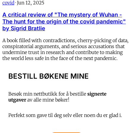
covid
·
Jun 12, 2025
A critical review of "The mystery of Wuhan -
The hunt for the origin of the covid pandemic"
by Sigrid Bratlie
A book filled with contradictions, cherry-picking of data,
conspiratorial arguments, and serious accusations that
undermine trust in research and contribute to making
the world less safe in the face of the next pandemic.
BESTILL BØKENE MINE
Besøk min nettbutikk for å bestille
signerte
utgaver
av alle mine bøker!
Perfekt som gave til deg selv eller noen du er glad i.