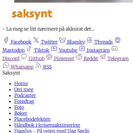
- La meg se litt nærmere på akkurat det...
Facebook
Twitter
Bluesky
Threads
Mastodon
Tiktok
Youtube
Instagram
Discord
Github
Pinterest
Reddit
Telegram
Whatsapp
RSS
Home
Om meg
Podcaster
Foredrag
Foto
Bøker
Placebodefekten
Håndbok i krisemaksimering
Dagslys - På veien med Dag Sørås