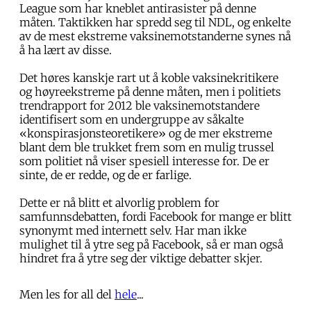
League som har kneblet antirasister på denne
måten. Taktikken har spredd seg til NDL, og enkelte
av de mest ekstreme vaksinemotstanderne synes nå
å ha lært av disse.
Det høres kanskje rart ut å koble vaksinekritikere
og høyreekstreme på denne måten, men i politiets
trendrapport for 2012 ble vaksinemotstandere
identifisert som en undergruppe av såkalte
«konspirasjonsteoretikere» og de mer ekstreme
blant dem ble trukket frem som en mulig trussel
som politiet nå viser spesiell interesse for. De er
sinte, de er redde, og de er farlige.
Dette er nå blitt et alvorlig problem for
samfunnsdebatten, fordi Facebook for mange er blitt
synonymt med internett selv. Har man ikke
mulighet til å ytre seg på Facebook, så er man også
hindret fra å ytre seg der viktige debatter skjer.
Men les for all del
hele
...