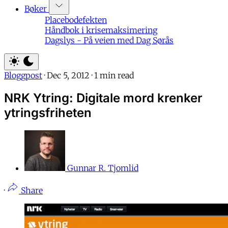
Bøker
Placebodefekten
Håndbok i krisemaksimering
Dagslys - På veien med Dag Sørås
Bloggpost
·
Dec 5, 2012
·
1 min read
NRK Ytring: Digitale mord krenker
ytringsfriheten
Gunnar R. Tjomlid
·
Share