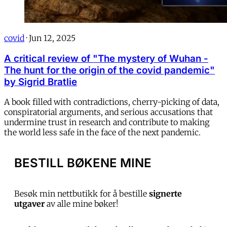
covid
·
Jun 12, 2025
A critical review of "The mystery of Wuhan -
The hunt for the origin of the covid pandemic"
by Sigrid Bratlie
A book filled with contradictions, cherry-picking of data,
conspiratorial arguments, and serious accusations that
undermine trust in research and contribute to making
the world less safe in the face of the next pandemic.
BESTILL BØKENE MINE
Besøk min nettbutikk for å bestille
signerte
utgaver
av alle mine bøker!