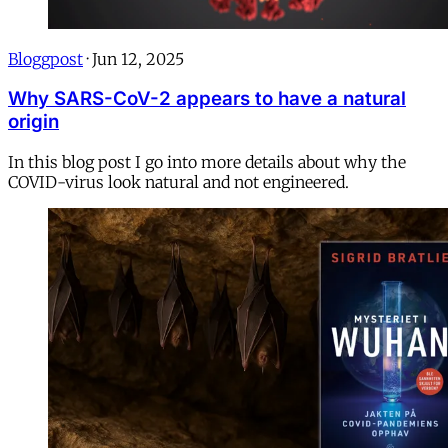
Bloggpost
·
Jun 12, 2025
Why SARS-CoV-2 appears to have a natural
origin
In this blog post I go into more details about why the
COVID-virus look natural and not engineered.