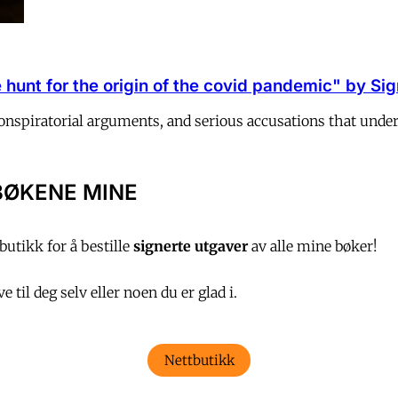
hunt for the origin of the covid pandemic" by Sigr
 conspiratorial arguments, and serious accusations that und
BØKENE MINE
utikk for å bestille
signerte utgaver
av alle mine bøker!
 til deg selv eller noen du er glad i.
Nettbutikk