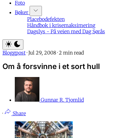
Foto
Bøker
Placebodefekten
Håndbok i krisemaksimering
Dagslys - På veien med Dag Sørås
Bloggpost
·
Jul 29, 2008
·
2 min read
Om å forsvinne i et sort hull
Gunnar R. Tjomlid
·
Share