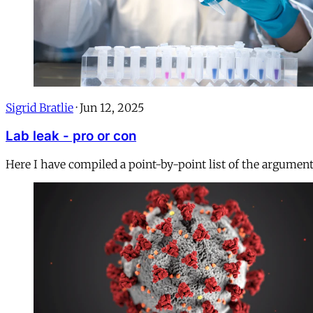
Sigrid Bratlie
·
Jun 12, 2025
Lab leak - pro or con
Here I have compiled a point-by-point list of the argument