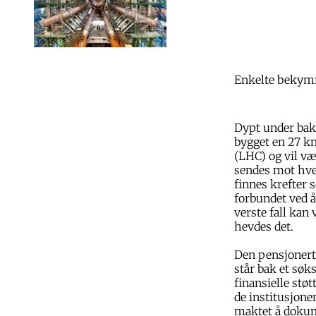
Enkelte bekymr
Dypt under bak
bygget en 27 k
(LHC) og vil væ
sendes mot hve
finnes krefter 
forbundet ved å 
verste fall kan
hevdes det.
Den pensjonert
står bak et søk
finansielle stø
de institusjone
maktet å dokume