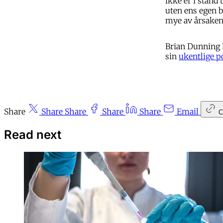
ikke er i stand 
uten ens egen b
mye av årsaken t
Brian Dunning h
sin
ukentlige p
Share
Share
Share
Share
Share
Email
C
Read next