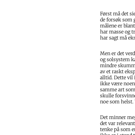
Først må det si
de forsøk som g
målene er blant
har masse og tr
har sagt må eks
Men er det verdt
og solsystem ka
mindre skummel
av et raskt eks
alltid. Dette vil
ikke være noen 
samme art som o
skulle forsvinne
noe som helst. 
Det minner meg
det var relevan
tenke på som er