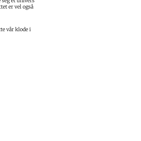
e seg et univers
tet er vel også
te vår klode i