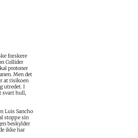
ske forskere
n Collider
skal protoner
lanen. Men det
r at risikoen
g utredet. I
 svart hull,
en Luis Sancho
al stoppe sin
agen beskylder
 de ikke har