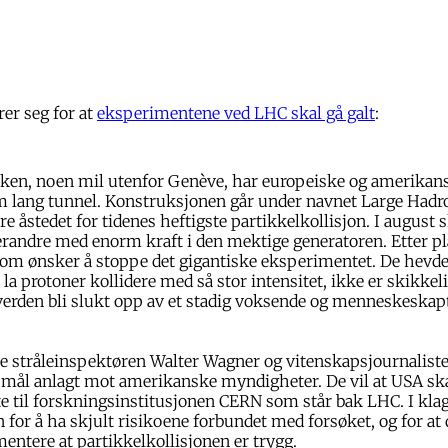
er seg for at
eksperimentene ved LHC skal gå galt
:
ken, noen mil utenfor Genève, har europeiske og amerikan
m lang tunnel. Konstruksjonen går under navnet Large Hadro
re åstedet for tidenes heftigste partikkelkollisjon. I august 
randre med enorm kraft i den mektige generatoren. Etter p
som ønsker å stoppe det gigantiske eksperimentet. De hevde
la protoner kollidere med så stor intensitet, ikke er skikkeli
 verden bli slukt opp av et stadig voksende og menneskeskapt
e stråleinspektøren Walter Wagner og vitenskapsjournalist
smål anlagt mot amerikanske myndigheter. De vil at USA sk
tte til forskningsinstitusjonen CERN som står bak LHC. I kl
n for å ha skjult risikoene forbundet med forsøket, og for at
ntere at partikkelkollisjonen er trygg.