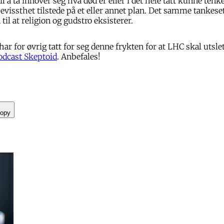
til å ta innover seg hva død er eller i det hele tatt kunne tenk
evissthet tilstede på et eller annet plan. Det samme tankeset
il at religion og gudstro eksisterer.
ar for øvrig tatt for seg denne frykten for at LHC skal utslet
odcast Skeptoid
. Anbefales!
opy