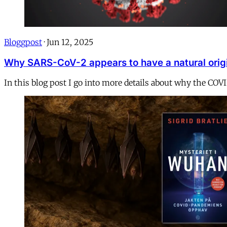
Bloggpost
·
Jun 12, 2025
Why SARS-CoV-2 appears to have a natural orig
In this blog post I go into more details about why the COV