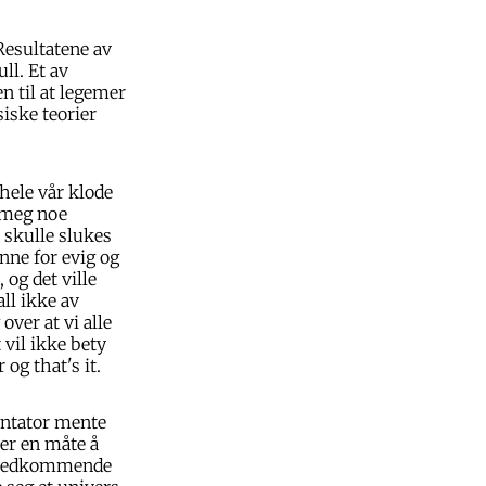
Resultatene av
ll. Et av
n til at legemer
iske teorier
 hele vår klode
e meg noe
 skulle slukes
nne for evig og
, og det ville
ll ikke av
ver at vi alle
 vil ikke bety
og that's it.
tator mente
 er en måte å
at vedkommende