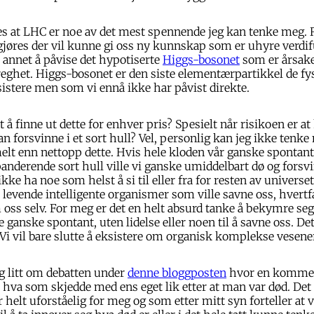
es at LHC er noe av det mest spennende jeg kan tenke meg. 
jøres der vil kunne gi oss ny kunnskap som er uhyre verdifu
 annet å påvise det hypotiserte
Higgs-bosonet
som er årsake
eghet. Higgs-bosonet er den siste elementærpartikkel de fys
istere men som vi ennå ikke har påvist direkte.
 å finne ut dette for enhver pris? Spesielt når risikoen er at
n forsvinne i et sort hull? Vel, personlig kan jeg ikke tenk
t enn nettopp dette. Hvis hele kloden vår ganske spontant
panderende sort hull ville vi ganske umiddelbart dø og forsvi
 ikke ha noe som helst å si til eller fra for resten av universet
levende intelligente organismer som ville savne oss, hvertfa
ss selv. For meg er det en helt absurd tanke å bekymre seg o
 ganske spontant, uten lidelse eller noen til å savne oss. Det
Vi vil bare slutte å eksistere om organisk komplekse vesener 
 litt om debatten under
denne bloggposten
hvor en kommen
t hva som skjedde med ens eget lik etter at man var død. Det
 helt uforståelig for meg og som etter mitt syn forteller 