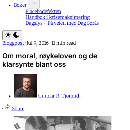
Bøker
Placebodefekten
Håndbok i krisemaksimering
Dagslys - På veien med Dag Sørås
Bloggpost
·
Jul 9, 2016
·
11 min read
Om moral, røykeloven og de
klarsynte blant oss
Gunnar R. Tjomlid
·
Share