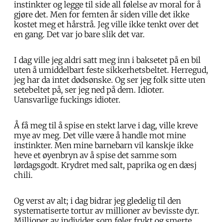
instinkter og legge til side all følelse av moral for å
gjøre det. Men for femten år siden ville det ikke
kostet meg et hårstrå. Jeg ville ikke tenkt over det
en gang. Det var jo bare slik det var.
I dag ville jeg aldri satt meg inn i baksetet på en bil
uten å umiddelbart feste sikkerhetsbeltet. Herregud,
jeg har da intet dødsønske. Og ser jeg folk sitte uten
setebeltet på, ser jeg ned på dem. Idioter.
Uansvarlige fuckings idioter.
Å få meg til å spise en stekt larve i dag, ville kreve
mye av meg. Det ville være å handle mot mine
instinkter. Men mine barnebarn vil kanskje ikke
heve et øyenbryn av å spise det samme som
lørdagsgodt. Krydret med salt, paprika og en dæsj
chili.
Og verst av alt; i dag bidrar jeg gledelig til den
systematiserte tortur av millioner av bevisste dyr.
Millioner av individer som føler frykt og smerte.