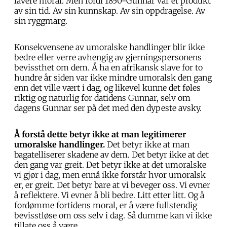
lavere moral. Men fordi 1850-Gunnar var et produkt
av sin tid. Av sin kunnskap. Av sin oppdragelse. Av
sin ryggmarg.
Konsekvensene av umoralske handlinger blir ikke
bedre eller verre avhengig av gjerningspersonens
bevissthet om dem. Å ha en afrikansk slave for to
hundre år siden var ikke mindre umoralsk den gang
enn det ville vært i dag, og likevel kunne det føles
riktig og naturlig for datidens Gunnar, selv om
dagens Gunnar ser på det med den dypeste avsky.
Å forstå dette betyr ikke at man legitimerer
umoralske handlinger.
Det betyr ikke at man
bagatelliserer skadene av dem. Det betyr ikke at det
den gang var greit. Det betyr ikke at det umoralske
vi gjør i dag, men ennå ikke forstår hvor umoralsk
er, er greit. Det betyr bare at vi beveger oss. Vi evner
å reflektere. Vi evner å bli bedre. Litt etter litt. Og å
fordømme fortidens moral, er å være fullstendig
bevisstløse om oss selv i dag. Så dumme kan vi ikke
tillate oss å være.