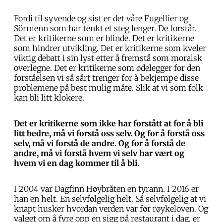
Fordi til syvende og sist er det våre Fugellier og
Sörmenn som har tenkt et steg lenger. De forstår.
Det er kritikerne som er blinde. Det er kritikerne
som hindrer utvikling. Det er kritikerne som kveler
viktig debatt i sin lyst etter å fremstå som moralsk
overlegne. Det er kritikerne som ødelegger for den
forståelsen vi så sårt trenger for å bekjempe disse
problemene på best mulig måte. Slik at vi som folk
kan bli litt klokere.
Det er kritikerne som ikke har forstått at for å bli
litt bedre, må vi forstå oss selv. Og for å forstå oss
selv, må vi forstå de andre. Og for å forstå de
andre, må vi forstå hvem vi selv har vært og
hvem vi en dag kommer til å bli.
I 2004 var Dagfinn Høybråten en tyrann. I 2016 er
han en helt. En selvfølgelig helt. Så selvfølgelig at vi
knapt husker hvordan verden var før røykeloven. Og
valget om å fyre opp en sigg på restaurant i dag, er