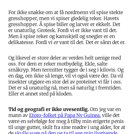
For ikke snakke om at få nordmenn vil spise stekte
gresshopper, men vi spiser gledelig reker. Havets
gresshopper. Å spise biller og larver er ekkelt. Det
er unaturlig. Grotesk. Fordi vi er ikke vant til det.
Men å spise reker og kamskjell og snegler er en
delikatesse. Fordi vi
er
vant til det. Det er sånn det er.
Og likevel er store deler av verden helt uenige med
oss. For dem er reker motbydelig. Ekle, salte
småkryp. Men termitter tygger de i seg i kilovis. Og
en dag, om ikke så lenge, vil vi også være der. Da vil
insekter utgjøre en stor del av proteinet vi får i oss.
Det er så unaturlig nå, men så naturlig i fremtiden.
Eller et annet sted på kloden.
Tid og geografi er ikke uvesentlig.
Om jeg var en
mann av
Etoro-folket på Papa Ny Guinea
, ville det
være en selvfølge for meg å tilby min erigerte penis
til unge gutter, skilt fra sine mødre i ung alder, for at
de
skulle suge på den og ta til seg min livgivende