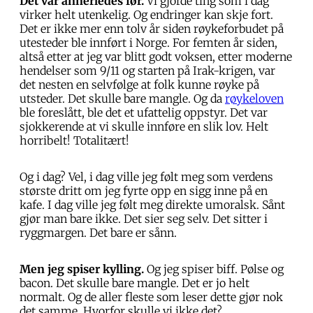
Det var annerledes før.
Vi gjorde ting som i dag
virker helt utenkelig. Og endringer kan skje fort.
Det er ikke mer enn tolv år siden røykeforbudet på
utesteder ble innført i Norge. For femten år siden,
altså etter at jeg var blitt godt voksen, etter moderne
hendelser som 9/11 og starten på Irak-krigen, var
det nesten en selvfølge at folk kunne røyke på
utsteder. Det skulle bare mangle. Og da
røykeloven
ble foreslått, ble det et ufattelig oppstyr. Det var
sjokkerende at vi skulle innføre en slik lov. Helt
horribelt! Totalitært!
Og i dag? Vel, i dag ville jeg følt meg som verdens
største dritt om jeg fyrte opp en sigg inne på en
kafe. I dag ville jeg følt meg direkte umoralsk. Sånt
gjør man bare ikke. Det sier seg selv. Det sitter i
ryggmargen. Det bare er sånn.
Men jeg spiser kylling.
Og jeg spiser biff. Pølse og
bacon. Det skulle bare mangle. Det er jo helt
normalt. Og de aller fleste som leser dette gjør nok
det samme. Hvorfor skulle vi ikke det?