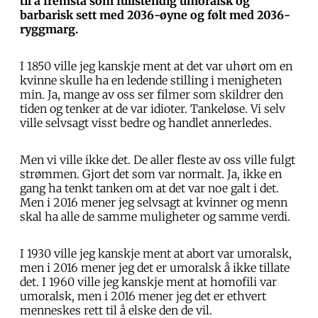
til å fremstå som fullstendig umoralsk og
barbarisk sett med 2036-øyne og følt med 2036-
ryggmarg.
I 1850 ville jeg kanskje ment at det var uhørt om en
kvinne skulle ha en ledende stilling i menigheten
min. Ja, mange av oss ser filmer som skildrer den
tiden og tenker at de var idioter. Tankeløse. Vi selv
ville selvsagt visst bedre og handlet annerledes.
Men vi ville ikke det. De aller fleste av oss ville fulgt
strømmen. Gjort det som var normalt. Ja, ikke en
gang ha tenkt tanken om at det var noe galt i det.
Men i 2016 mener jeg selvsagt at kvinner og menn
skal ha alle de samme muligheter og samme verdi.
I 1930 ville jeg kanskje ment at abort var umoralsk,
men i 2016 mener jeg det er umoralsk å ikke tillate
det. I 1960 ville jeg kanskje ment at homofili var
umoralsk, men i 2016 mener jeg det er ethvert
menneskes rett til å elske den de vil.