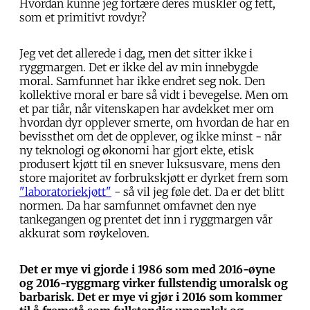
Hvordan kunne jeg fortære deres muskler og fett,
som et primitivt rovdyr?
Jeg vet det allerede i dag, men det sitter ikke i
ryggmargen. Det er ikke del av min innebygde
moral. Samfunnet har ikke endret seg nok. Den
kollektive moral er bare så vidt i bevegelse. Men om
et par tiår, når vitenskapen har avdekket mer om
hvordan dyr opplever smerte, om hvordan de har en
bevissthet om det de opplever, og ikke minst - når
ny teknologi og økonomi har gjort ekte, etisk
produsert kjøtt til en snever luksusvare, mens den
store majoritet av forbrukskjøtt er dyrket frem som
"laboratoriekjøtt"
- så vil jeg føle det. Da er det blitt
normen. Da har samfunnet omfavnet den nye
tankegangen og prentet det inn i ryggmargen vår
akkurat som røykeloven.
Det er mye vi gjorde i 1986 som med 2016-øyne
og 2016-ryggmarg virker fullstendig umoralsk og
barbarisk. Det er mye vi gjør i 2016 som kommer