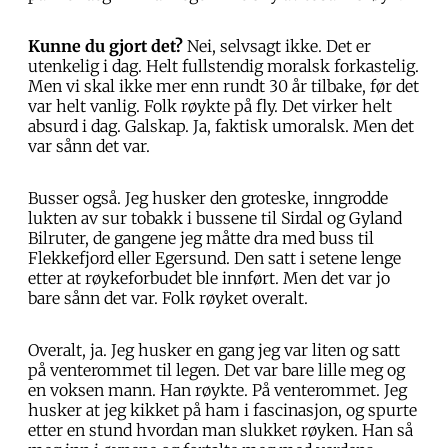
Kunne du gjort det?
Nei, selvsagt ikke. Det er
utenkelig i dag. Helt fullstendig moralsk forkastelig.
Men vi skal ikke mer enn rundt 30 år tilbake, før det
var helt vanlig. Folk røykte på fly. Det virker helt
absurd i dag. Galskap. Ja, faktisk umoralsk. Men det
var sånn det var.
Busser også. Jeg husker den groteske, inngrodde
lukten av sur tobakk i bussene til Sirdal og Gyland
Bilruter, de gangene jeg måtte dra med buss til
Flekkefjord eller Egersund. Den satt i setene lenge
etter at røykeforbudet ble innført. Men det var jo
bare sånn det var. Folk røyket overalt.
Overalt, ja. Jeg husker en gang jeg var liten og satt
på venterommet til legen. Det var bare lille meg og
en voksen mann. Han røykte. På venterommet. Jeg
husker at jeg kikket på ham i fascinasjon, og spurte
etter en stund hvordan man slukket røyken. Han så