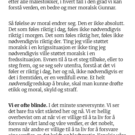
etter alle målestokker, i hvert fall i den grad vi kan
forstå verden, en bedre og mer moralsk Gunnar.
Så følelse av moral endrer seg. Den er ikke absolutt.
Det som føles riktig i dag, føles ikke nødvendigvis
riktig i morgen. Det som føles riktig her, føles ikke
nødvendigvis riktig der. Ting jeg ville støttet
moralsk i en krigssituasjon er ikke ting jeg
nødvendigvis ville støttet moralsk i en
fredssituasjon. Evnen til å ta et steg tilbake, eller to
steg frem, og se seg selv utenfra, forstå at det vi
føler er riktig i dag, her og nå, ikke nødvendigvis er
det i fremtiden, er en verdifull evne. Et helt
nødvendig
redskap å bruke, skal man kunne drøfte
etikk og moral, skyld og straff.
Vi er ofte blinde.
I det minste sneversynte. Vi ser
det bare fra vårt ståsted her og nå. Vi er hellig
overbevist om at når vi er villige til å ta liv for å
forsvare vårt land og våre verdier, er det nobelt,
mens når andre er villige til å ta liv for å forsvare