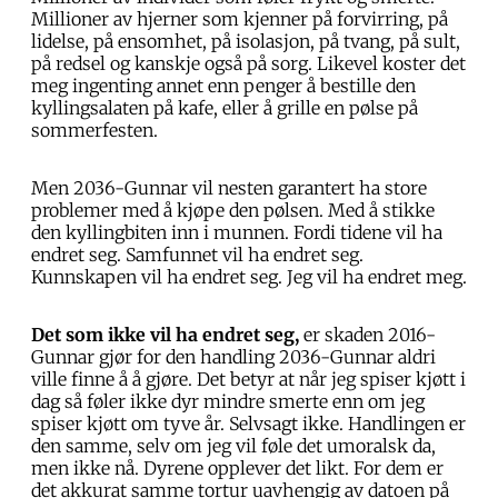
Millioner av hjerner som kjenner på forvirring, på
lidelse, på ensomhet, på isolasjon, på tvang, på sult,
på redsel og kanskje også på sorg. Likevel koster det
meg ingenting annet enn penger å bestille den
kyllingsalaten på kafe, eller å grille en pølse på
sommerfesten.
Men 2036-Gunnar vil nesten garantert ha store
problemer med å kjøpe den pølsen. Med å stikke
den kyllingbiten inn i munnen. Fordi tidene vil ha
endret seg. Samfunnet vil ha endret seg.
Kunnskapen vil ha endret seg. Jeg vil ha endret meg.
Det som ikke vil ha endret seg,
er skaden 2016-
Gunnar gjør for den handling 2036-Gunnar aldri
ville finne å å gjøre. Det betyr at når jeg spiser kjøtt i
dag så føler ikke dyr mindre smerte enn om jeg
spiser kjøtt om tyve år. Selvsagt ikke. Handlingen er
den samme, selv om jeg vil føle det umoralsk da,
men ikke nå. Dyrene opplever det likt. For dem er
det akkurat samme tortur uavhengig av datoen på