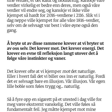
sine verdier, er det kaldt og blodtørstig. Kanskje våre
verdier virkelig er bedre enn deres, men også våre
verdier vil endre seg, og kanskje vi ikke ville
kjempet så hardt for 2016-verdiene i 2116. Slik vi i
dag neppe ville kjempet for alle våre 1816-verdier,
selv om de selvsagt var best i våre øyne også den
gang.
Å bryte ut av disse rammene krever at vi bryter ut
av oss selv. Det krever mot. Det krever energi. Det
krever en evne til refleksjon langt utover det å
følge våre instinkter og vaner.
Det krever ofte at vi kjemper
mot
det naturlige.
Eller i hvert fall det vi biller oss inn er naturlig. Fordi
det er selvsagt bare en illusjon. Vår illusjon. Vår egen
lille boble som føles trygg og... naturlig.
Så å fyre opp en sigarett på et utested i dag ville for
meg være ekstremt vanskelig. Det ville føles så
fundamentalt feil. Jeg måtte kjempet mot mine