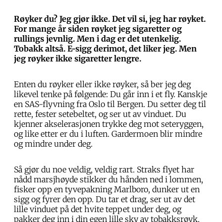
Røyker du? Jeg gjør ikke. Det vil si, jeg har røyket.
For mange år siden røyket jeg sigaretter og
rullings jevnlig. Men i dag er det utenkelig.
Tobakk altså. E-sigg derimot, det liker jeg. Men
jeg røyker ikke sigaretter lengre.
Enten du røyker eller ikke røyker, så ber jeg deg
likevel tenke på følgende: Du går inn i et fly. Kanskje
en SAS-flyvning fra Oslo til Bergen. Du setter deg til
rette, fester setebeltet, og ser ut av vinduet. Du
kjenner akselerasjonen trykke deg mot seteryggen,
og like etter er du i luften. Gardermoen blir mindre
og mindre under deg.
Så gjør du noe veldig, veldig rart. Straks flyet har
nådd marsjhøyde stikker du hånden ned i lommen,
fisker opp en tyvepakning Marlboro, dunker ut en
sigg og fyrer den opp. Du tar et drag, ser ut av det
lille vinduet på det hvite teppet under deg, og
pakker deg inn i din egen lille sky av tobakksrøyk.