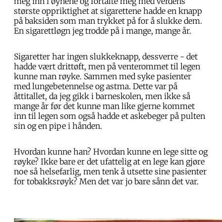
meg inn i øynene og fortalte meg med verdens
største oppriktighet at sigarettene hadde en knapp
på baksiden som man trykket på for å slukke dem.
En sigarettløgn jeg trodde på i mange, mange år.
Sigaretter har ingen slukkeknapp, dessverre - det
hadde vært drittøft, men på venterommet til legen
kunne man røyke. Sammen med syke pasienter
med lungebetennelse og astma. Dette var på
åttitallet, da jeg gikk i barneskolen, men ikke så
mange år før det kunne man like gjerne kommet
inn til legen som også hadde et askebeger på pulten
sin og en pipe i hånden.
Hvordan kunne han? Hvordan kunne en lege sitte og
røyke? Ikke bare er det ufattelig at en lege kan gjøre
noe så helsefarlig, men tenk å utsette sine pasienter
for tobakksrøyk? Men det var jo bare sånn det var.