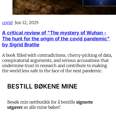
covid
·
Jun 12, 2025
A critical review of "The mystery of Wuhan -
The hunt for the origin of the covid pandemic"
by Sigrid Bratlie
A book filled with contradictions, cherry-picking of data,
conspiratorial arguments, and serious accusations that
undermine trust in research and contribute to making
the world less safe in the face of the next pandemic.
BESTILL BØKENE MINE
Besøk min nettbutikk for å bestille
signerte
utgaver
av alle mine bøker!