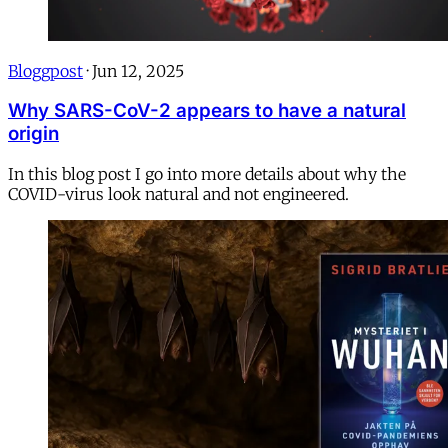
Bloggpost
·
Jun 12, 2025
Why SARS-CoV-2 appears to have a natural
origin
In this blog post I go into more details about why the
COVID-virus look natural and not engineered.