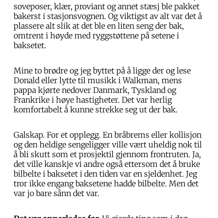
soveposer, klær, proviant og annet stæsj ble pakket
bakerst i stasjonsvognen. Og viktigst av alt var det å
plassere alt slik at det ble en liten seng der bak,
omtrent i høyde med ryggstøttene på setene i
baksetet.
Mine to brødre og jeg byttet på å ligge der og lese
Donald eller lytte til musikk i Walkman, mens
pappa kjørte nedover Danmark, Tyskland og
Frankrike i høye hastigheter. Det var herlig
komfortabelt å kunne strekke seg ut der bak.
Galskap. For et opplegg. En bråbrems eller kollisjon
og den heldige sengeligger ville vært uheldig nok til
å bli skutt som et prosjektil gjennom frontruten. Ja,
det ville kanskje vi andre også ettersom det å bruke
bilbelte i baksetet i den tiden var en sjeldenhet. Jeg
tror ikke engang baksetene hadde bilbelte. Men det
var jo bare sånn det var.