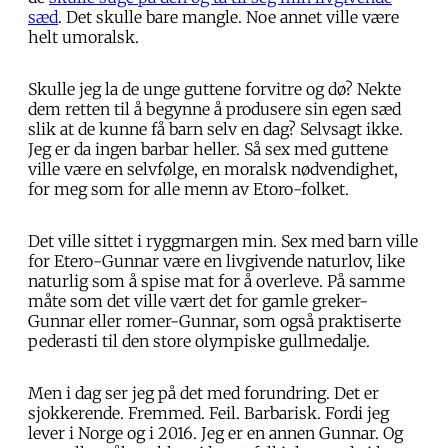
sæd
. Det skulle bare mangle. Noe annet ville være
helt umoralsk.
Skulle jeg la de unge guttene forvitre og dø? Nekte
dem retten til å begynne å produsere sin egen sæd
slik at de kunne få barn selv en dag? Selvsagt ikke.
Jeg er da ingen barbar heller. Så sex med guttene
ville være en selvfølge, en moralsk nødvendighet,
for meg som for alle menn av Etoro-folket.
Det ville sittet i ryggmargen min. Sex med barn ville
for Etero-Gunnar være en livgivende naturlov, like
naturlig som å spise mat for å overleve. På samme
måte som det ville vært det for gamle greker-
Gunnar eller romer-Gunnar, som også praktiserte
pederasti til den store olympiske gullmedalje.
Men i dag ser jeg på det med forundring. Det er
sjokkerende. Fremmed. Feil. Barbarisk. Fordi jeg
lever i Norge og i 2016. Jeg er en annen Gunnar. Og