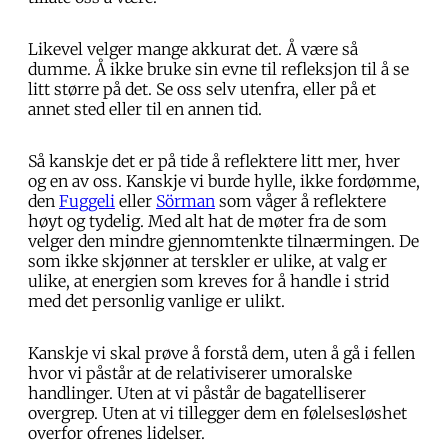
Likevel velger mange akkurat det. Å være så
dumme. Å ikke bruke sin evne til refleksjon til å se
litt større på det. Se oss selv utenfra, eller på et
annet sted eller til en annen tid.
Så kanskje det er på tide å reflektere litt mer, hver
og en av oss. Kanskje vi burde hylle, ikke fordømme,
den
Fuggeli
eller
Sörman
som våger å reflektere
høyt og tydelig. Med alt hat de møter fra de som
velger den mindre gjennomtenkte tilnærmingen. De
som ikke skjønner at terskler er ulike, at valg er
ulike, at energien som kreves for å handle i strid
med det personlig vanlige er ulikt.
Kanskje vi skal prøve å forstå dem, uten å gå i fellen
hvor vi påstår at de relativiserer umoralske
handlinger. Uten at vi påstår de bagatelliserer
overgrep. Uten at vi tillegger dem en følelsesløshet
overfor ofrenes lidelser.