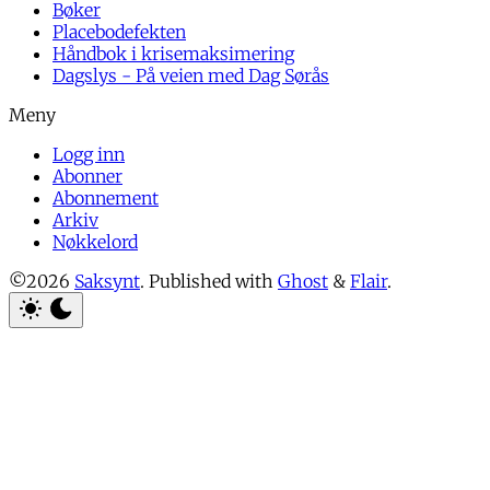
Bøker
Placebodefekten
Håndbok i krisemaksimering
Dagslys - På veien med Dag Sørås
Logg inn
Abonner
Abonnement
Arkiv
Nøkkelord
©2026
Saksynt
.
Published with
Ghost
&
Flair
.