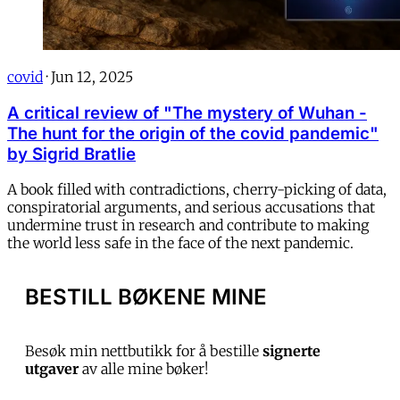
covid
·
Jun 12, 2025
A critical review of "The mystery of Wuhan -
The hunt for the origin of the covid pandemic"
by Sigrid Bratlie
A book filled with contradictions, cherry-picking of data,
conspiratorial arguments, and serious accusations that
undermine trust in research and contribute to making
the world less safe in the face of the next pandemic.
BESTILL BØKENE MINE
Besøk min nettbutikk for å bestille
signerte
utgaver
av alle mine bøker!