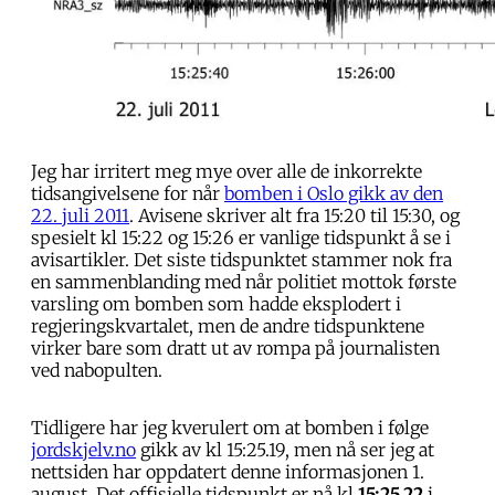
Jeg har irritert meg mye over alle de inkorrekte
tidsangivelsene for når
bomben i Oslo gikk av den
22. juli 2011
. Avisene skriver alt fra 15:20 til 15:30, og
spesielt kl 15:22 og 15:26 er vanlige tidspunkt å se i
avisartikler. Det siste tidspunktet stammer nok fra
en sammenblanding med når politiet mottok første
varsling om bomben som hadde eksplodert i
regjeringskvartalet, men de andre tidspunktene
virker bare som dratt ut av rompa på journalisten
ved nabopulten.
Tidligere har jeg kverulert om at bomben i følge
jordskjelv.no
gikk av kl 15:25.19, men nå ser jeg at
nettsiden har oppdatert denne informasjonen 1.
august. Det offisielle tidspunkt er nå kl
15:25.22
i