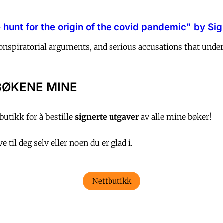
hunt for the origin of the covid pandemic" by Sigr
 conspiratorial arguments, and serious accusations that und
BØKENE MINE
utikk for å bestille
signerte utgaver
av alle mine bøker!
 til deg selv eller noen du er glad i.
Nettbutikk