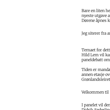
Bare en liten h
nyeste utgave 
Dørene åpnes kl
Jeg siterer fra
Temaet for det
Hild Lem vil ka
paneldebatt om 
Tiden er mandag
annen etasje ov
Grønlandsleiret
Velkommen til 
I panelet vil d
Didrik Søderlin