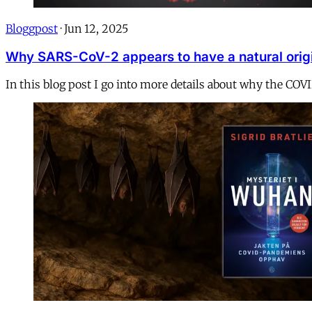
Bloggpost
·
Jun 12, 2025
Why SARS-CoV-2 appears to have a natural orig
In this blog post I go into more details about why the COV