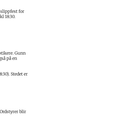
 slippfest for
l 18:30.
ptikere. Gunn
gså på en
:30). Stedet er
Ordstyrer blir