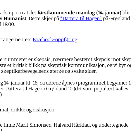
eads up om at det
førstkommende mandag (14. januar)
blir
av
Humanist
. Dette skjer på
"Dattera til Hagen"
på Grønland k
 18:00.
 arrangementets
Facebook-oppføring
:
te nummeret er skepsis, nærmere bestemt skepsis mot ske
ste et kritisk blikk på skeptisk kommunikasjon, og vi byr o
skeptikerbevegelsens sterke og svake sider.
 14. januar kl. 18, da dørene åpnes (programmet begynner 18
er Dattera til Hagen i Grønland 10 (det som populært kalles
).
mat, drikke og diskusjon!
ere finne Marit Simonsen, Halvard Hårklau, og undertegnede. 
d.