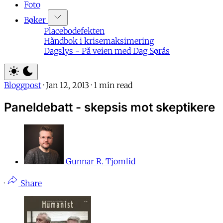
Foto
Bøker
Placebodefekten
Håndbok i krisemaksimering
Dagslys - På veien med Dag Sørås
Bloggpost
·
Jan 12, 2013
·
1 min read
Paneldebatt - skepsis mot skeptikere
Gunnar R. Tjomlid
·
Share