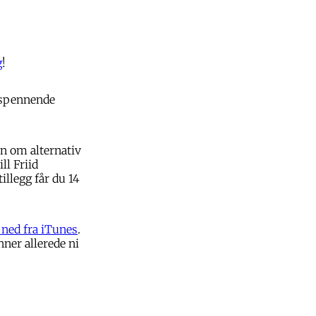
g
!
e spennende
n om alternativ
ll Friid
illegg får du 14
 ned fra iTunes
.
nner allerede ni