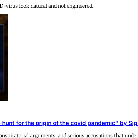
ID-virus look natural and not engineered.
hunt for the origin of the covid pandemic" by Sigr
 conspiratorial arguments, and serious accusations that und