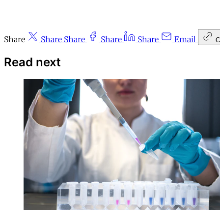
Share
Share
Share
Share
Share
Email
C
Read next