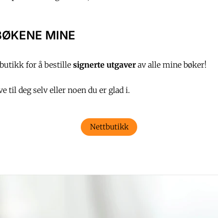
BØKENE MINE
utikk for å bestille
signerte utgaver
av alle mine bøker!
 til deg selv eller noen du er glad i.
Nettbutikk