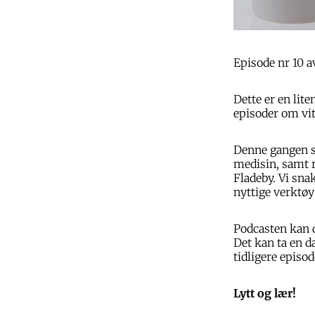
Episode nr 10 av
Dette er en lit
episoder om vit
Denne gangen sn
medisin, samt r
Fladeby. Vi sna
nyttige verktøy 
Podcasten kan d
Det kan ta en d
tidligere episod
Lytt og lær!