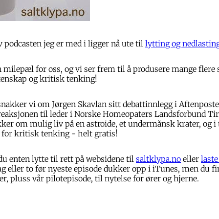
 podcasten jeg er med i ligger nå ute til
lytting og nedlastin
en milepæl for oss, og vi ser frem til å produsere mange fler
enskap og kritisk tenking!
akker vi om Jørgen Skavlan sitt debattinnlegg i Aftenposte
eaksjonen til leder i Norske Homeopaters Landsforbund Tiri
kker om mulig liv på en astroide, et undermånsk krater, og i t
for kritisk tenking - helt gratis!
u enten lytte til rett på websidene til
saltklypa.no
eller
laste
ag eller to før nyeste episode dukker opp i iTunes, men du fi
er, pluss vår pilotepisode, til nytelse for ører og hjerne.