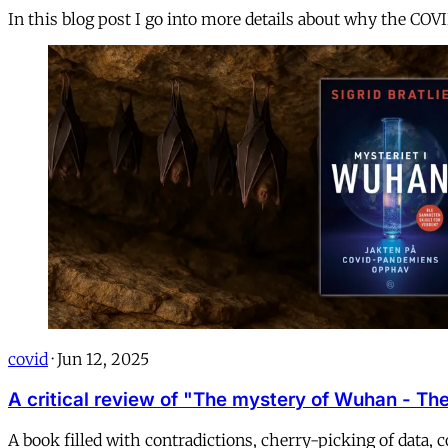
In this blog post I go into more details about why the COV
covid
·
Jun 12, 2025
A critical review of "The mystery of Wuhan - The 
A book filled with contradictions, cherry-picking of data,