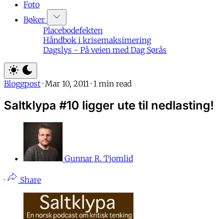
Foto
Bøker
Placebodefekten
Håndbok i krisemaksimering
Dagslys - På veien med Dag Sørås
Bloggpost
·
Mar 10, 2011
·
1 min read
Saltklypa #10 ligger ute til nedlasting!
Gunnar R. Tjomlid
·
Share