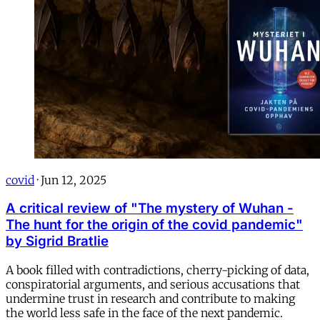
covid
·
Jun 12, 2025
A critical review of "The mystery of Wuhan -
The hunt for the origin of the covid pandemic"
by Sigrid Bratlie
A book filled with contradictions, cherry-picking of data,
conspiratorial arguments, and serious accusations that
undermine trust in research and contribute to making
the world less safe in the face of the next pandemic.