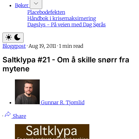
Bøker
Placebodefekten
Håndbok i krisemaksimering
Dagslys - På veien med Dag Sørås
Bloggpost
·
Aug 19, 2011
·
1 min read
Saltklypa #21 - Om å skille snørr fra
mytene
Gunnar R. Tjomlid
·
Share