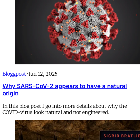
Bloggpost
·
Jun 12, 2025
Why SARS-CoV-2 appears to have a natural
origin
In this blog post I go into more details about why the
COVID-virus look natural and not engineered.