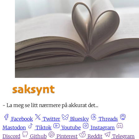
- La meg se litt nærmere på akkurat det...
Facebook
Twitter
Bluesky
Threads
Mastodon
Tiktok
Youtube
Instagram
Discord
Github
Pinterest
Reddit
Telegram