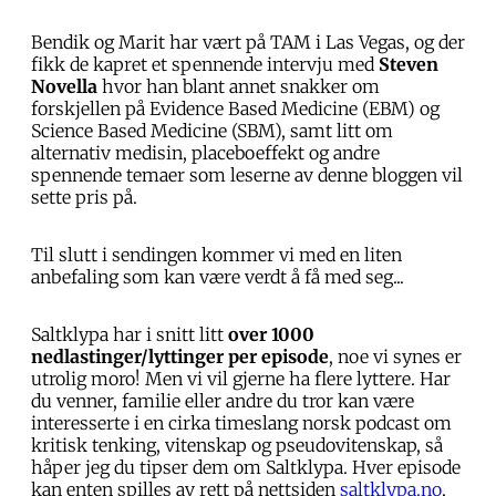
Bendik og Marit har vært på TAM i Las Vegas, og der
fikk de kapret et spennende intervju med
Steven
Novella
hvor han blant annet snakker om
forskjellen på Evidence Based Medicine (EBM) og
Science Based Medicine (SBM), samt litt om
alternativ medisin, placeboeffekt og andre
spennende temaer som leserne av denne bloggen vil
sette pris på.
Til slutt i sendingen kommer vi med en liten
anbefaling som kan være verdt å få med seg...
Saltklypa har i snitt litt
over 1000
nedlastinger/lyttinger per episode
, noe vi synes er
utrolig moro! Men vi vil gjerne ha flere lyttere. Har
du venner, familie eller andre du tror kan være
interesserte i en cirka timeslang norsk podcast om
kritisk tenking, vitenskap og pseudovitenskap, så
håper jeg du tipser dem om Saltklypa. Hver episode
kan enten spilles av rett på nettsiden
saltklypa.no
,