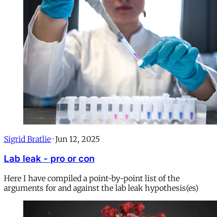
Sigrid Bratlie
·
Jun 12, 2025
Lab leak - pro or con
Here I have compiled a point-by-point list of the
arguments for and against the lab leak hypothesis(es)