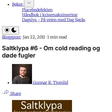
Bøker
Placebodefekten
Håndbok i krisemaksimering
Dagslys - På veien med Dag Sørås
Bloggpost
·
Jan 22, 2011
·
1 min read
Saltklypa #6 - Om cold reading og
døde fugler
Gunnar R. Tjomlid
·
Share