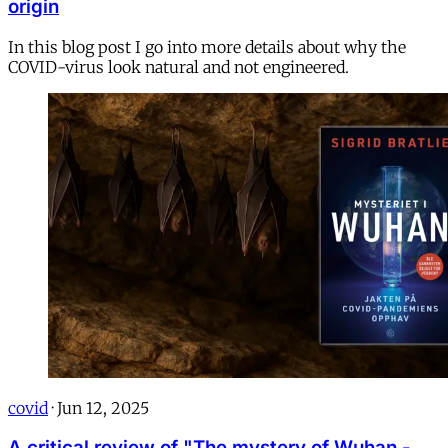
origin
In this blog post I go into more details about why the
COVID-virus look natural and not engineered.
covid
·
Jun 12, 2025
A critical review of "The mystery of Wuhan -