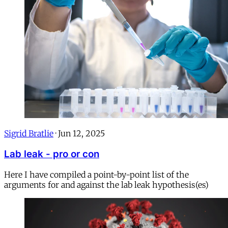
Sigrid Bratlie
·
Jun 12, 2025
Lab leak - pro or con
Here I have compiled a point-by-point list of the
arguments for and against the lab leak hypothesis(es)