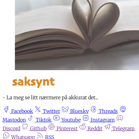
- La meg se litt nærmere på akkurat det...
Facebook
Twitter
Bluesky
Threads
Mastodon
Tiktok
Youtube
Instagram
Discord
Github
Pinterest
Reddit
Telegram
Whatsapp
RSS