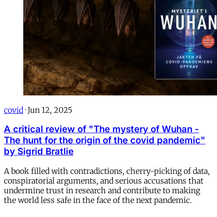
covid
·
Jun 12, 2025
A critical review of "The mystery of Wuhan -
The hunt for the origin of the covid pandemic"
by Sigrid Bratlie
A book filled with contradictions, cherry-picking of data,
conspiratorial arguments, and serious accusations that
undermine trust in research and contribute to making
the world less safe in the face of the next pandemic.