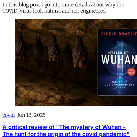
In this blog post I go into more details about why the
COVID-virus look natural and not engineered.
covid
·
Jun 12, 2025
A critical review of "The mystery of Wuhan -
The hunt for the origin of the covid pandemic"