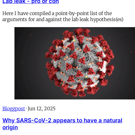
Lab leak - pro or con
Here I have compiled a point-by-point list of the
arguments for and against the lab leak hypothesis(es)
Bloggpost
·
Jun 12, 2025
Why SARS-CoV-2 appears to have a natural
origin