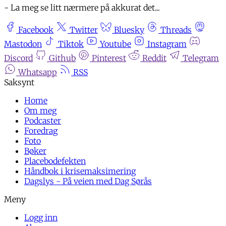
- La meg se litt nærmere på akkurat det...
Facebook
Twitter
Bluesky
Threads
Mastodon
Tiktok
Youtube
Instagram
Discord
Github
Pinterest
Reddit
Telegram
Whatsapp
RSS
Home
Om meg
Podcaster
Foredrag
Foto
Bøker
Placebodefekten
Håndbok i krisemaksimering
Dagslys - På veien med Dag Sørås
Logg inn