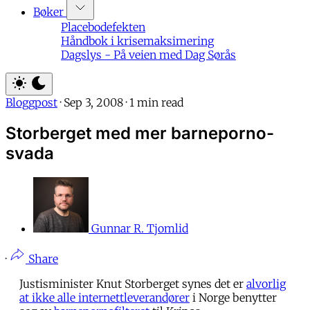
Bøker
Placebodefekten
Håndbok i krisemaksimering
Dagslys - På veien med Dag Sørås
Bloggpost
·
Sep 3, 2008
·
1 min read
Storberget med mer barneporno-
svada
Gunnar R. Tjomlid
·
Share
Justisminister Knut Storberget synes det er
alvorlig
at ikke alle internettleverandører
i Norge benytter