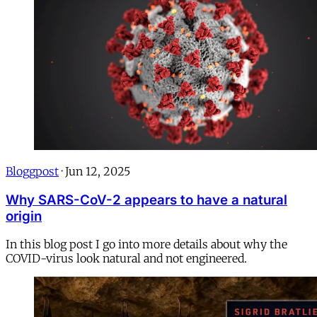
Bloggpost
·
Jun 12, 2025
Why SARS-CoV-2 appears to have a natural
origin
In this blog post I go into more details about why the
COVID-virus look natural and not engineered.