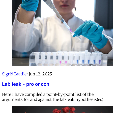
Sigrid Bratlie
·
Jun 12, 2025
Lab leak - pro or con
Here I have compiled a point-by-point list of the
arguments for and against the lab leak hypothesis(es)