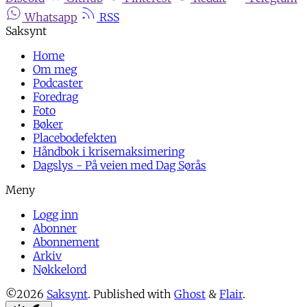
Whatsapp
RSS
Home
Om meg
Podcaster
Foredrag
Foto
Bøker
Placebodefekten
Håndbok i krisemaksimering
Dagslys - På veien med Dag Sørås
Logg inn
Abonner
Abonnement
Arkiv
Nøkkelord
©2026
Saksynt
.
Published with
Ghost
&
Flair
.