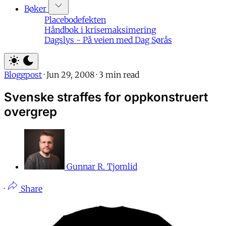
Bøker
Placebodefekten
Håndbok i krisemaksimering
Dagslys - På veien med Dag Sørås
Bloggpost
·
Jun 29, 2008
·
3 min read
Svenske straffes for oppkonstruert
overgrep
Gunnar R. Tjomlid
·
Share