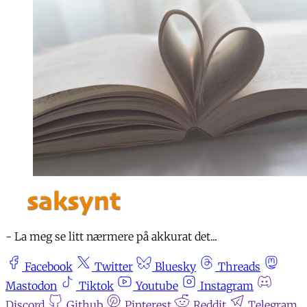
- La meg se litt nærmere på akkurat det...
Facebook
Twitter
Bluesky
Threads
Mastodon
Tiktok
Youtube
Instagram
Discord
Github
Pinterest
Reddit
Telegram