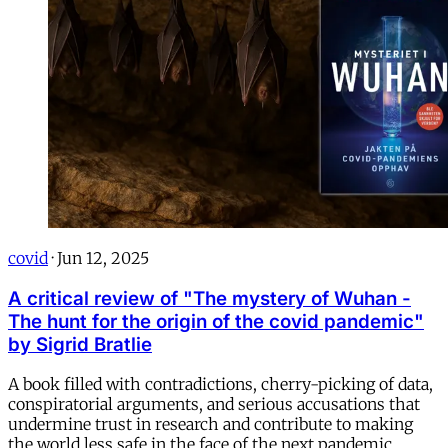
covid
·
Jun 12, 2025
A critical review of "The mystery of Wuhan -
The hunt for the origin of the covid pandemic"
by Sigrid Bratlie
A book filled with contradictions, cherry-picking of data,
conspiratorial arguments, and serious accusations that
undermine trust in research and contribute to making
the world less safe in the face of the next pandemic.