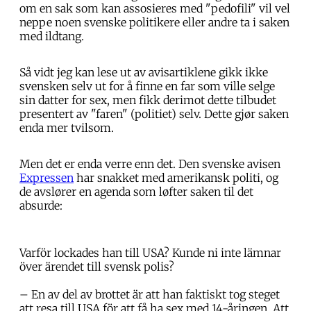
om en sak som kan assosieres med "pedofili" vil vel
neppe noen svenske politikere eller andre ta i saken
med ildtang.
Så vidt jeg kan lese ut av avisartiklene gikk ikke
svensken selv ut for å finne en far som ville selge
sin datter for sex, men fikk derimot dette tilbudet
presentert av "faren" (politiet) selv. Dette gjør saken
enda mer tvilsom.
Men det er enda verre enn det. Den svenske avisen
Expressen
har snakket med amerikansk politi, og
de avslører en agenda som løfter saken til det
absurde:
Varför lockades han till USA? Kunde ni inte lämnar
över ärendet till svensk polis?
– En av del av brottet är att han faktiskt tog steget
att resa till USA för att få ha sex med 14-åringen. Att