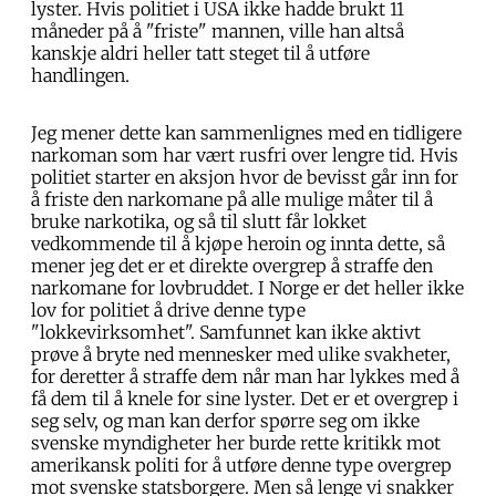
lyster. Hvis politiet i USA ikke hadde brukt 11
måneder på å "friste" mannen, ville han altså
kanskje aldri heller tatt steget til å utføre
handlingen.
Jeg mener dette kan sammenlignes med en tidligere
narkoman som har vært rusfri over lengre tid. Hvis
politiet starter en aksjon hvor de bevisst går inn for
å friste den narkomane på alle mulige måter til å
bruke narkotika, og så til slutt får lokket
vedkommende til å kjøpe heroin og innta dette, så
mener jeg det er et direkte overgrep å straffe den
narkomane for lovbruddet. I Norge er det heller ikke
lov for politiet å drive denne type
"lokkevirksomhet". Samfunnet kan ikke aktivt
prøve å bryte ned mennesker med ulike svakheter,
for deretter å straffe dem når man har lykkes med å
få dem til å knele for sine lyster. Det er et overgrep i
seg selv, og man kan derfor spørre seg om ikke
svenske myndigheter her burde rette kritikk mot
amerikansk politi for å utføre denne type overgrep
mot svenske statsborgere. Men så lenge vi snakker