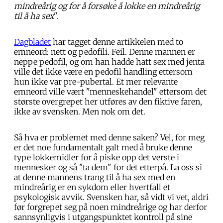
mindreårig og for å forsøke å lokke en mindreårig
til å ha sex
".
Dagbladet
har tagget denne artikkelen med to
emneord: nett og pedofili. Feil. Denne mannen er
neppe pedofil, og om han hadde hatt sex med jenta
ville det ikke være en pedofil handling ettersom
hun ikke var pre-pubertal. Et mer relevante
emneord ville vært "menneskehandel" ettersom det
største overgrepet her utføres av den fiktive faren,
ikke av svensken. Men nok om det.
Så hva er problemet med denne saken? Vel, for meg
er det noe fundamentalt galt med å bruke denne
type lokkemidler for å piske opp det verste i
mennesker og så "ta dem" for det etterpå. La oss si
at denne mannens trang til å ha sex med en
mindreårig er en sykdom eller hvertfall et
psykologisk avvik. Svensken har, så vidt vi vet, aldri
før forgrepet seg på noen mindreårige og har derfor
sannsynligvis i utgangspunktet kontroll på sine