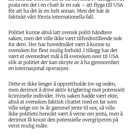
prata om det i en chatt är en sak – att flyga till USA
för att ha det är en helt annan. Men det här är
faktiskt vårt första internationella fall.
Politiet kunne altså latt svensk politi håndtere
saken, men det ville ikke vært tilfredsstillende nok
for dem. Her har hovedmålet vært å kunne ta
svensken for flest mulig forhold. I tillegg har det
vært et overordnet mål å få svensken over til USA
slik at politiet der kan skryte av å ha gjennomført
en internasjonal operasjon.
Dette er ikke lenger å opprettholde lov og orden,
men derimot å drive aktiv krigføring mot potensielt
kriminelle individer. Hvis saken hadde vært ekte,
altså at svensken faktisk chattet med en far som
ville selge sin 14 år gammel jente til sex, så ville
ikke politiets hensikt vært å verne om jenta, men å
derimot få knust den potensielle overgriperen på
verst mulig måte.