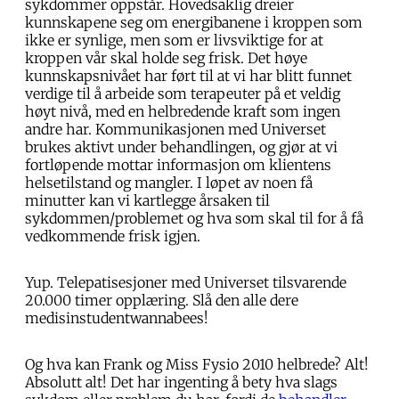
sykdommer oppstår. Hovedsaklig dreier
kunnskapene seg om energibanene i kroppen som
ikke er synlige, men som er livsviktige for at
kroppen vår skal holde seg frisk. Det høye
kunnskapsnivået har ført til at vi har blitt funnet
verdige til å arbeide som terapeuter på et veldig
høyt nivå, med en helbredende kraft som ingen
andre har. Kommunikasjonen med Universet
brukes aktivt under behandlingen, og gjør at vi
fortløpende mottar informasjon om klientens
helsetilstand og mangler. I løpet av noen få
minutter kan vi kartlegge årsaken til
sykdommen/problemet og hva som skal til for å få
vedkommende frisk igjen.
Yup. Telepatisesjoner med Universet tilsvarende
20.000 timer opplæring. Slå den alle dere
medisinstudentwannabees!
Og hva kan Frank og Miss Fysio 2010 helbrede? Alt!
Absolutt alt! Det har ingenting å bety hva slags