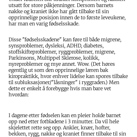
utsatt for store påkjenninger. Dersom barnets
nakke og kraniet ikke har gått tilbake til sin
opprinnelige posisjon innen de to første leveukene,
har man en varig fødselsskade.
Disse "fødselsskadene" kan føre til både migrene,
synsproblemer, dysleksi, ADHD, diabetes,
stoffskifteproblemer, ryggproblemer, migrene,
Parkinsons, Multippel Sklerose, kolikk,
nyreproblemer og mye annet. Wow. (Det høres
egentlig ut som den opprinnelige læren bak
kiropraktikk, hvor enhver lidelse kan spores tilbake
til subluksasjoner/"låsninger" i ryggraden.) Men
dette er enkelt å forebygge hvis man bare vet
hvordan:
I dagene etter fødselen kan en pleier holde barnet
opp ned etter fotbladene i 3 minutter. Da vil hele
skjelettet rette seg opp. Ankler, knær, hofter,
bekken, rygg, nakke og kraniet finner tilbake til sin