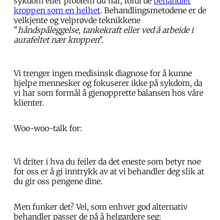
sykdom eller problem du har, fordi de
behandler
kroppen som en helhet
. Behandlingsmetodene er de
velkjente og velprøvde teknikkene
"
håndspåleggelse, tankekraft eller ved å arbeide i
aurafeltet nær kroppen
".
Vi trenger ingen medisinsk diagnose for å kunne
hjelpe mennesker og fokuserer ikke på sykdom, da
vi har som formål å gjenopprette balansen hos våre
klienter.
Woo-woo-talk for:
Vi driter i hva du feiler da det eneste som betyr noe
for oss er å gi inntrykk av at vi behandler deg slik at
du gir oss pengene dine.
Men funker det? Vel, som enhver god alternativ
behandler passer de på å helgardere seg: