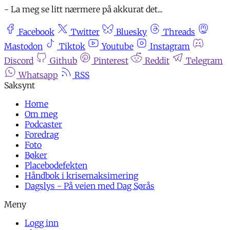
- La meg se litt nærmere på akkurat det...
Facebook
Twitter
Bluesky
Threads
Mastodon
Tiktok
Youtube
Instagram
Discord
Github
Pinterest
Reddit
Telegram
Whatsapp
RSS
Home
Om meg
Podcaster
Foredrag
Foto
Bøker
Placebodefekten
Håndbok i krisemaksimering
Dagslys - På veien med Dag Sørås
Logg inn