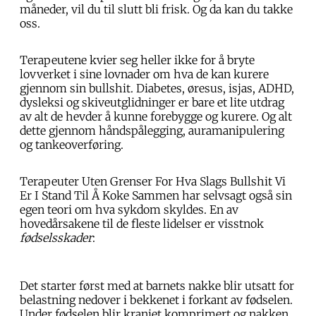
måneder, vil du til slutt bli frisk. Og da kan du takke
oss.
Terapeutene kvier seg heller ikke for å bryte
lovverket i sine lovnader om hva de kan kurere
gjennom sin bullshit. Diabetes, øresus, isjas, ADHD,
dysleksi og skiveutglidninger er bare et lite utdrag
av alt de hevder å kunne forebygge og kurere. Og alt
dette gjennom håndspålegging, auramanipulering
og tankeoverføring.
Terapeuter Uten Grenser For Hva Slags Bullshit Vi
Er I Stand Til Å Koke Sammen har selvsagt også sin
egen teori om hva sykdom skyldes. En av
hovedårsakene til de fleste lidelser er visstnok
fødselsskader
:
Det starter først med at barnets nakke blir utsatt for
belastning nedover i bekkenet i forkant av fødselen.
Under fødselen blir kraniet komprimert og nakken