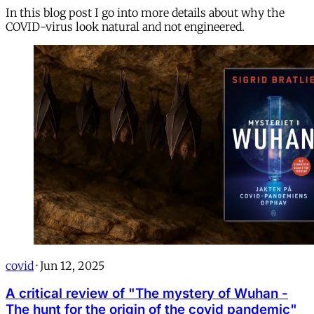
In this blog post I go into more details about why the
COVID-virus look natural and not engineered.
covid
·
Jun 12, 2025
A critical review of "The mystery of Wuhan -
The hunt for the origin of the covid pandemic"