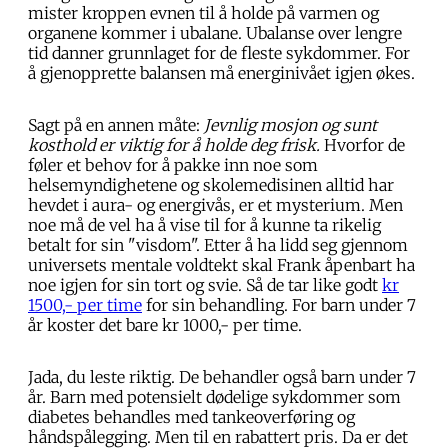
mister kroppen evnen til å holde på varmen og
organene kommer i ubalane. Ubalanse over lengre
tid danner grunnlaget for de fleste sykdommer. For
å gjenopprette balansen må energinivået igjen økes.
Sagt på en annen måte:
Jevnlig mosjon og sunt
kosthold er viktig for å holde deg frisk.
Hvorfor de
føler et behov for å pakke inn noe som
helsemyndighetene og skolemedisinen alltid har
hevdet i aura- og energivås, er et mysterium. Men
noe må de vel ha å vise til for å kunne ta rikelig
betalt for sin "visdom". Etter å ha lidd seg gjennom
universets mentale voldtekt skal Frank åpenbart ha
noe igjen for sin tort og svie. Så de tar like godt
kr
1500,- per time
for sin behandling. For barn under 7
år koster det bare kr 1000,- per time.
Jada, du leste riktig. De behandler også barn under 7
år. Barn med potensielt dødelige sykdommer som
diabetes behandles med tankeoverføring og
håndspålegging. Men til en rabattert pris. Da er det