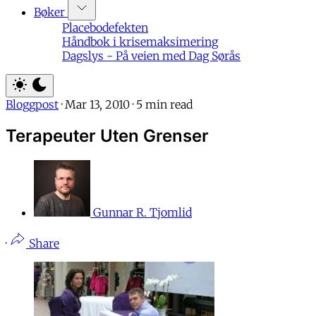
Bøker
Placebodefekten
Håndbok i krisemaksimering
Dagslys - På veien med Dag Sørås
Bloggpost
·
Mar 13, 2010
·
5 min read
Terapeuter Uten Grenser
Gunnar R. Tjomlid
·
Share