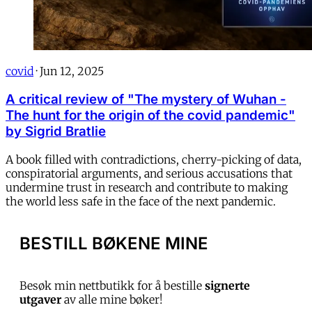
covid
·
Jun 12, 2025
A critical review of "The mystery of Wuhan -
The hunt for the origin of the covid pandemic"
by Sigrid Bratlie
A book filled with contradictions, cherry-picking of data,
conspiratorial arguments, and serious accusations that
undermine trust in research and contribute to making
the world less safe in the face of the next pandemic.
BESTILL BØKENE MINE
Besøk min nettbutikk for å bestille
signerte
utgaver
av alle mine bøker!