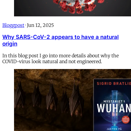
Bloggpost
·
Jun 12, 2025
Why SARS-CoV-2 appears to have a natural
origin
In this blog post I go into more details about why the
COVID-virus look natural and not engineered.