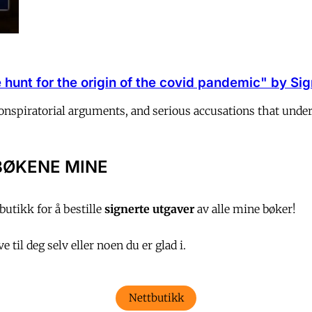
hunt for the origin of the covid pandemic" by Sigr
 conspiratorial arguments, and serious accusations that und
BØKENE MINE
utikk for å bestille
signerte utgaver
av alle mine bøker!
 til deg selv eller noen du er glad i.
Nettbutikk