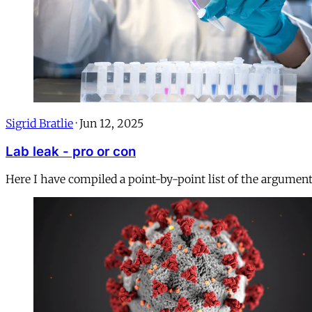
Sigrid Bratlie
·
Jun 12, 2025
Lab leak - pro or con
Here I have compiled a point-by-point list of the argument