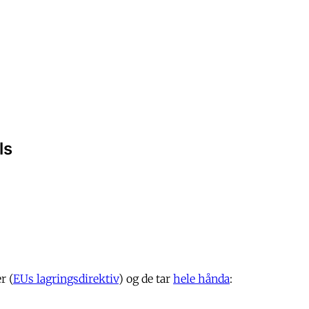
ls
r (
EUs lagringsdirektiv
) og de tar
hele hånda
: