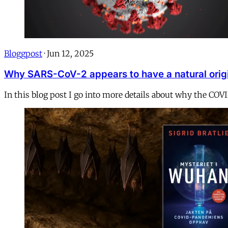
Bloggpost
·
Jun 12, 2025
Why SARS-CoV-2 appears to have a natural orig
In this blog post I go into more details about why the COV