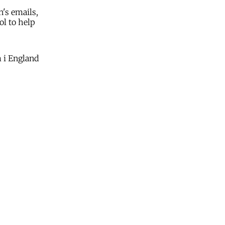
's emails,
ol to help
m i England