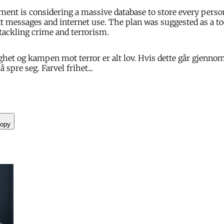
nt is considering a massive database to store every person
xt messages and internet use. The plan was suggested as a to
 tackling crime and terrorism.
ighet og kampen mot terror er alt lov. Hvis dette går gjenno
 spre seg. Farvel frihet...
opy