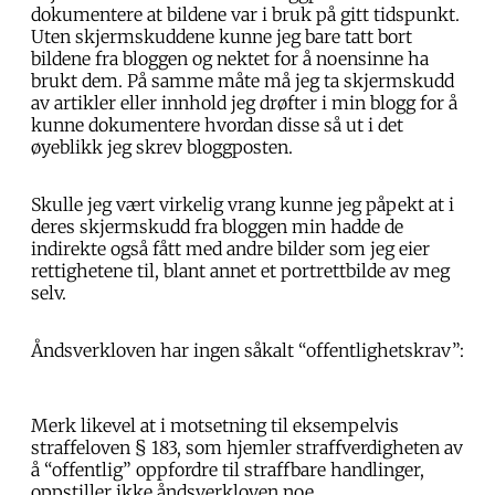
dokumentere at bildene var i bruk på gitt tidspunkt.
Uten skjermskuddene kunne jeg bare tatt bort
bildene fra bloggen og nektet for å noensinne ha
brukt dem. På samme måte må jeg ta skjermskudd
av artikler eller innhold jeg drøfter i min blogg for å
kunne dokumentere hvordan disse så ut i det
øyeblikk jeg skrev bloggposten.
Skulle jeg vært virkelig vrang kunne jeg påpekt at i
deres skjermskudd fra bloggen min hadde de
indirekte også fått med andre bilder som jeg eier
rettighetene til, blant annet et portrettbilde av meg
selv.
Åndsverkloven har ingen såkalt “offentlighetskrav”:
Merk likevel at i motsetning til eksempelvis
straffeloven § 183, som hjemler straffverdigheten av
å “offentlig” oppfordre til straffbare handlinger,
oppstiller ikke åndsverkloven noe