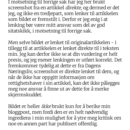
I motsetning til forrige sak har jeg her brukt
screenshot fra en artikkel
direkte
, og dermed er det
jeg, og ikke en tredjepart, som lenker til artikkelen
som bildet er fremstilt i. Derfor er jeg enig i at
lenking bør være mitt ansvar som del av god
sitatskikk, i motsetning til forrige sak.
Men selve bildet
er
lenket til originalartikkelen - i
tillegg til at artikkelen er lenket direkte til i teksten
min. Jeg kan derfor ikke se at din vurdering er helt
presis, og jeg mener lenkingen er utført korrekt. Det
fremkommer tydelig at dette er fra Dagens
Næringsliv, screenshot er direkte lenket til dem, og
når de ikke har oppgitt informasjon om
rettighetshaver i sin artikkel, kan det ikke pålegges
meg noe ansvar å finne ut av dette for å merke
skjermskuddet.
Bildet er heller
ikke
brukt kun for å berike min
bloggpost, men fordi den er en helt nødvendig
ingrediens i min mulighet for å ytre meg kritisk om
noe en annen part har publisert offentlig.