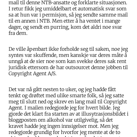
mail til denne NTB-ansatte og forklarte situasjonen.
I retur fikk jeg umiddelbart et automatisk svar som
sa at hun var i permisjon, så jeg sendte samme mail
til en annen i NTB. Men etter å ha ventet i mange
dager, og sendt en purring, kom det aldri noe svar
fra dem.
De ville åpenbart ikke forholde seg til saken, noe jeg
syntes var skuffende, men kanskje var deres måte å
unngå at de sier noe som kan svekke deres sak rent
juridisk ettersom de har outsourcet denne jobben til
Copyright Agent A/S.
Det var nå gått nesten to uker, og jeg hadde fått
tenkt og drøftet med ulike smarte folk, så jeg satte
meg til slutt ned og skrev en lang mail til Copyright
Agent. I mailen redegjorde jeg for hvert bilde. Jeg
gjorde det klart fra starten av at illusytrasjonsbildet i
bloggposten om alkohol var utilgivelig, så det
kravet hadde jeg ingen innsigelser mot. Men jeg
redegjorde grundig for hvorfor jeg mente at de to