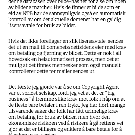
denne databasen over bilde-hasher for å se om noen
av bildene matcher. Hvis de finner et bilde som er
eid av NTB har de sannsynligvis også en automatisk
kontroll av om det aktuelle domenet har en gyldig
lisensavtale for bruk av bildet.
Hvis det ikke foreligger en slik lisensavtale, sendes
det ut en mail til domenets/nettsidens eier med krav
om betaling og fjerning av bildet. Dette er nok i all
hovedsak en helautomatisert prosess, men det er
mulig at det finnes mennesker som også manuelt
kontrollerer dette før mailer sendes ut.
Det første jeg gjorde var å se om Copyright Agent
var et seriøst selskap, fordi jeg vet at det er “big
business” å fremme slike krav mot folk i håp om at
de fleste bare betaler i ren frykt. Jeg har hørt mange
tilsvarende saker der folk har fått urimelige krav
om betaling for bruk av bilder, men hvor den
økonomiske risikoen ved å risikere å gå rettens vei
gjør at det er billigere og enklere å bare betale for å
få saken ut av verden.