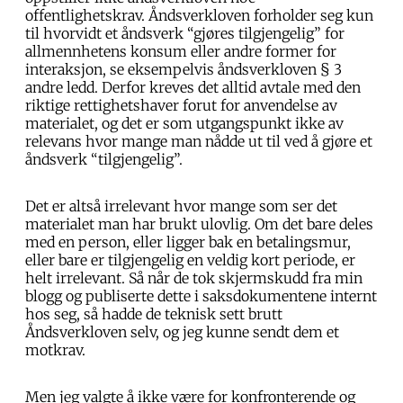
offentlighetskrav. Åndsverkloven forholder seg kun
til hvorvidt et åndsverk “gjøres tilgjengelig” for
allmennhetens konsum eller andre former for
interaksjon, se eksempelvis åndsverkloven § 3
andre ledd. Derfor kreves det alltid avtale med den
riktige rettighetshaver forut for anvendelse av
materialet, og det er som utgangspunkt ikke av
relevans hvor mange man nådde ut til ved å gjøre et
åndsverk “tilgjengelig”.
Det er altså irrelevant hvor mange som ser det
materialet man har brukt ulovlig. Om det bare deles
med en person, eller ligger bak en betalingsmur,
eller bare er tilgjengelig en veldig kort periode, er
helt irrelevant. Så når de tok skjermskudd fra min
blogg og publiserte dette i saksdokumentene internt
hos seg, så hadde de teknisk sett brutt
Åndsverkloven selv, og jeg kunne sendt dem et
motkrav.
Men jeg valgte å ikke være for konfronterende og