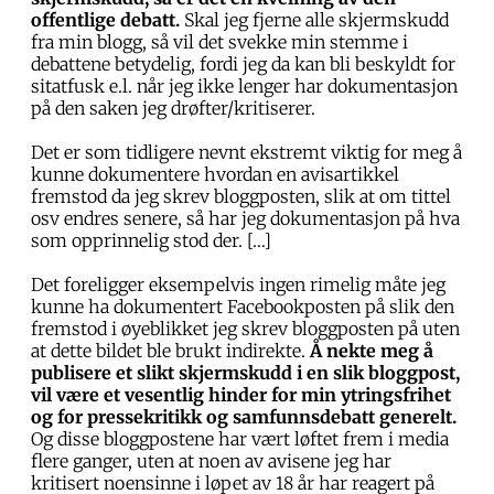
offentlige debatt.
Skal jeg fjerne alle skjermskudd
fra min blogg, så vil det svekke min stemme i
debattene betydelig, fordi jeg da kan bli beskyldt for
sitatfusk e.l. når jeg ikke lenger har dokumentasjon
på den saken jeg drøfter/kritiserer.
Det er som tidligere nevnt ekstremt viktig for meg å
kunne dokumentere hvordan en avisartikkel
fremstod da jeg skrev bloggposten, slik at om tittel
osv endres senere, så har jeg dokumentasjon på hva
som opprinnelig stod der. […]
Det foreligger eksempelvis ingen rimelig måte jeg
kunne ha dokumentert Facebookposten på slik den
fremstod i øyeblikket jeg skrev bloggposten på uten
at dette bildet ble brukt indirekte.
Å nekte meg å
publisere et slikt skjermskudd i en slik bloggpost,
vil være et vesentlig hinder for min ytringsfrihet
og for pressekritikk og samfunnsdebatt generelt.
Og disse bloggpostene har vært løftet frem i media
flere ganger, uten at noen av avisene jeg har
kritisert noensinne i løpet av 18 år har reagert på