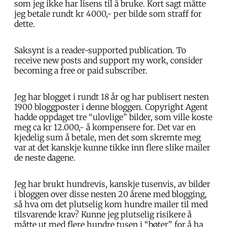
som jeg ikke har lisens til å bruke. Kort sagt måtte
jeg betale rundt kr 4000,- per bilde som straff for
dette.
Saksynt is a reader-supported publication. To
receive new posts and support my work, consider
becoming a free or paid subscriber.
Jeg har blogget i rundt 18 år og har publisert nesten
1900 bloggposter i denne bloggen. Copyright Agent
hadde oppdaget tre “ulovlige” bilder, som ville koste
meg ca kr 12.000,- å kompensere for. Det var en
kjedelig sum å betale, men det som skremte meg
var at det kanskje kunne tikke inn flere slike mailer
de neste dagene.
Jeg har brukt hundrevis, kanskje tusenvis, av bilder
i bloggen over disse nesten 20 årene med blogging,
så hva om det plutselig kom hundre mailer til med
tilsvarende krav? Kunne jeg plutselig risikere å
måtte ut med flere hundre tusen i “bøter” for å ha