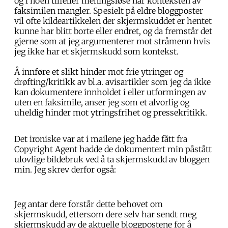
og i noen tilfeller meningsløse når konteksten av
faksimilen mangler. Spesielt på eldre bloggposter
vil ofte kildeartikkelen der skjermskuddet er hentet
kunne har blitt borte eller endret, og da fremstår det
gjerne som at jeg argumenterer mot stråmenn hvis
jeg ikke har et skjermskudd som kontekst.
Å innføre et slikt hinder mot frie ytringer og
drøfting/kritikk av bl.a. avisartikler som jeg da ikke
kan dokumentere innholdet i eller utformingen av
uten en faksimile, anser jeg som et alvorlig og
uheldig hinder mot ytringsfrihet og pressekritikk.
Det ironiske var at i mailene jeg hadde fått fra
Copyright Agent hadde de dokumentert min påstått
ulovlige bildebruk ved å ta skjermskudd av bloggen
min. Jeg skrev derfor også:
Jeg antar dere forstår dette behovet om
skjermskudd, ettersom dere selv har sendt meg
skjermskudd av de aktuelle bloggpostene for å