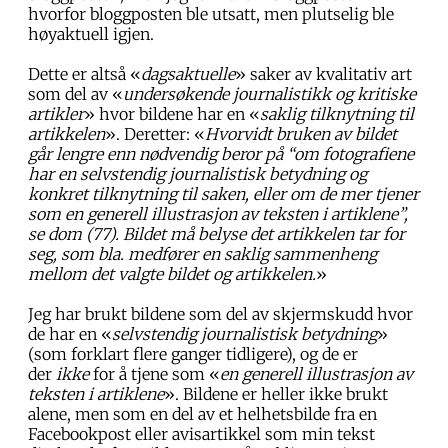
hvorfor bloggposten ble utsatt, men plutselig ble
høyaktuell igjen.
Dette er altså «
dagsaktuelle
» saker av kvalitativ art
som del av «
undersøkende journalistikk og kritiske
artikler
» hvor bildene har en «
saklig tilknytning til
artikkelen
». Deretter: «
Hvorvidt bruken av bildet
går lengre enn nødvendig beror på “om fotografiene
har en selvstendig journalistisk betydning og
konkret tilknytning til saken, eller om de mer tjener
som en generell illustrasjon av teksten i artiklene”,
se dom (77). Bildet må belyse det artikkelen tar for
seg, som bla. medfører en saklig sammenheng
mellom det valgte bildet og artikkelen.
»
Jeg har brukt bildene som del av skjermskudd hvor
de har en «
selvstendig journalistisk betydning
»
(som forklart flere ganger tidligere), og de er
der
ikke
for å tjene som «
en generell illustrasjon av
teksten i artiklene
». Bildene er heller ikke brukt
alene, men som en del av et helhetsbilde fra en
Facebookpost eller avisartikkel som min tekst