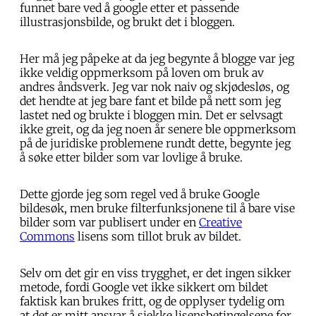
funnet bare ved å google etter et passende
illustrasjonsbilde, og brukt det i bloggen.
Her må jeg påpeke at da jeg begynte å blogge var jeg
ikke veldig oppmerksom på loven om bruk av
andres åndsverk. Jeg var nok naiv og skjødesløs, og
det hendte at jeg bare fant et bilde på nett som jeg
lastet ned og brukte i bloggen min. Det er selvsagt
ikke greit, og da jeg noen år senere ble oppmerksom
på de juridiske problemene rundt dette, begynte jeg
å søke etter bilder som var lovlige å bruke.
Dette gjorde jeg som regel ved å bruke Google
bildesøk, men bruke filterfunksjonene til å bare vise
bilder som var publisert under en
Creative
Commons
lisens som tillot bruk av bildet.
Selv om det gir en viss trygghet, er det ingen sikker
metode, fordi Google vet ikke sikkert om bildet
faktisk kan brukes fritt, og de opplyser tydelig om
at det er mitt ansvar å sjekke lisensbetingelsene for