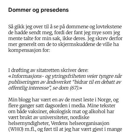
Dommer og presedens
Så gikk jeg over til å se på dommene og lovtekstene
de hadde sendt meg, fordi der fant jeg mye som jeg
mente talte for min sak, ikke deres. Jeg skrev derfor
mer generelt om de to skjermskuddene de ville ha
kompensasjon for:
I drøfting av sitatretten skriver dere:
«
Informasjons- og ytringsfriheten veier tyngre når
publiseringen av åndsverket “bidrar til en debatt av
offentlig interesse”, se dom (67).
»
Min blogg har vært en av de mest leste i Norge, og
flere ganger satt dagsorden i media. Mine tekster
om både vaksiner, økologisk mat og alkohol har
vært brukt av universiteter, nordiske
helsemyndigheter, Verdens helseorganisasjon
(WHO) m.fl., og ført til at jeg har vært gjest i mange