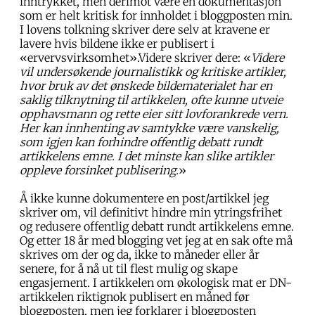
inntrykket, men derimot være en dokumentasjon
som er helt kritisk for innholdet i bloggposten min.
I lovens tolkning skriver dere selv at kravene er
lavere hvis bildene ikke er publisert i
«ervervsvirksomhet».Videre skriver dere: «
Videre
vil undersøkende journalistikk og kritiske artikler,
hvor bruk av det ønskede bildematerialet har en
saklig tilknytning til artikkelen, ofte kunne utveie
opphavsmann og rette eier sitt lovforankrede vern.
Her kan innhenting av samtykke være vanskelig,
som igjen kan forhindre offentlig debatt rundt
artikkelens emne. I det minste kan slike artikler
oppleve forsinket publisering.
»
Å ikke kunne dokumentere en post/artikkel jeg
skriver om, vil definitivt hindre min ytringsfrihet
og redusere offentlig debatt rundt artikkelens emne.
Og etter 18 år med blogging vet jeg at en sak ofte må
skrives om der og da, ikke to måneder eller år
senere, for å nå ut til flest mulig og skape
engasjement. I artikkelen om økologisk mat er DN-
artikkelen riktignok publisert en måned før
bloggposten, men jeg forklarer i bloggposten