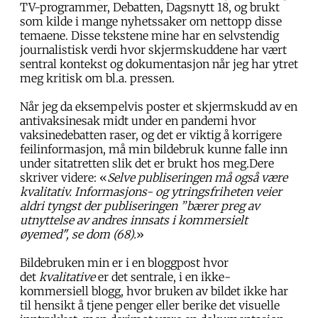
TV-programmer, Debatten, Dagsnytt 18, og brukt
som kilde i mange nyhetssaker om nettopp disse
temaene. Disse tekstene mine har en selvstendig
journalistisk verdi hvor skjermskuddene har vært
sentral kontekst og dokumentasjon når jeg har ytret
meg kritisk om bl.a. pressen.
Når jeg da eksempelvis poster et skjermskudd av en
antivaksinesak midt under en pandemi hvor
vaksinedebatten raser, og det er viktig å korrigere
feilinformasjon, må min bildebruk kunne falle inn
under sitatretten slik det er brukt hos meg.Dere
skriver videre: «
Selve publiseringen må også være
kvalitativ. Informasjons- og ytringsfriheten veier
aldri tyngst der publiseringen ”bærer preg av
utnyttelse av andres innsats i kommersielt
øyemed", se dom (68).
»
Bildebruken min er i en bloggpost hvor
det
kvalitative
er det sentrale, i en ikke-
kommersiell blogg, hvor bruken av bildet ikke har
til hensikt å tjene penger eller berike det visuelle