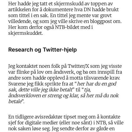
Her hadde jeg tatt et skjermskudd av toppen av
artikkelen for å dokumentere hva DN hadde brukt
som tittel i en sak. En tittel jeg mente var grovt
villedende, og som jeg ville skrive en bloggpost om.
Her kom derfor også NTB-bildet med i
skjermskuddet.
Research og Twitter-hjelp
Jeg kontaktet noen folk på Twitter/X som jeg visste
var flinke på lov om åndsverk, og ba om innspill fra
andre som hadde opplevd å motta tilsvarende krav.
Svarene jeg fikk sprikte fra at “
her har du en god
sak, dette ville jeg ikke betalt
” til “
tja,
åndsverkloven er streng og klar, så her må du nok
betale
”.
En tidligere avisredaktør tipset meg om å kontakte
sjef for digitale medier (eller noe sånt) i NTB, så ville
nok saken løse seg. Jeg sendte derfor av gårde en