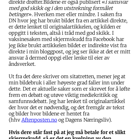
direkte drøfter.Bildene er også publisert «
i samsvar
med god skikk og i den utstrekning formålet
betinger
». Hverken mer eller mindre. I saken fra
DN hvor jeg har brukt bildet fra en artikkel direkte,
er dette lenket til originalartikkelen, og kilden er
oppgitt i teksten, altså i tråd med god skikk. I
vaksinesaken med skjermskudd fra Facebook har
jeg ikke brukt artikkelen bildet er indirekte vist fra
direkte i min bloggpost, og jeg ser ikke at det er mitt
ansvar å dermed oppgi eller lenke til eier av
åndsverket.
Ut fra det dere skriver om sitatretten, mener jeg at
min bildebruk i aller høyeste grad faller inn under
dette. Det er aktuelle saker som er skrevet for å løfte
frem en debatt og utøve viktig mediekritikk og
samfunnsdebatt. Jeg har lenket til originalartikkel
der hvor det er nødvendig, og det fremgår av tekst
og bilder hvor bildene er hentet fra
(hhv
Aftenposten.no
og Dagens Næringsliv).
Hvis dere står fast på at jeg må betale for et slikt
skjermskudd, så er det en kvelning av den