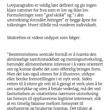
Lovparagrafen er veldig løst definert og gir ingen
klare rammer for hva som er lov og ikke lov.
Formuleringer som “
god skikk
” og “
i den
utstrekning formålet betinger
” er begge åpne for
tolkninger. Hvert tilfelle må vurderes individuelt.
Sitatretten er videre utdypet som følger:
“Bestemmelsens sentrale formål er å ivareta den
alminnelige samfunnsdebatt og meningsutveksling,
herunder allmennhetens interesse i å være orientert
om og kunne drøfte det som offentlig bringes frem.
Men det kan også siteres for å illustrere, utdype
eller berike fremstillingen i et nytt verk. Siden
retten til å sitere gir rett til å gjengi et verk uten å be
om samtykke og uten å betale vederlag, må det ved
fastsettelsen av sitatrettens nærmere utstrekning
tas hensyn til opphaverens legitime interesser, slik
at en rimelig balanse mellom hensynet til
opphaverne og brukerne ivaretas. Det tilsier at