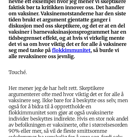
nevne ett eksempel hvor jeg mener vi skeptikere
faktisk bør ta kritikken innover oss. Det handler
om vaksiner. Vaksinemotstanderne har den siste
tiden brukt et argument gjentatte ganger i
diskusjon med oss skeptikere, og det er at en del
vaksiner i barnevaksinasjonsprogrammet har en
tidsbegrenset effekt, og at hvis vi virkelig mente
det vi sa om hvor viktig det er for alle å vaksinere
seg med tanke på
flokkimmunitet
, så burde vi
alle revaksinere oss jevnlig.
Touché.
Her mener jeg de har helt rett. Skeptikere
argumenterer ofte med hvor viktig det er for alle å
vaksinere seg. Ikke bare for å beskytte oss selv, men
også for å bidra til å opprettholde en
flokkimmunitet som gjør at også uvaksinerte
individer beskyttes indirekte. Hvis en stor nok andel
av befolkningen er vaksinerte, ofte i størrelsesorden
90% eller mer, så vil de fleste smittsomme
sykdommer ha vanskelig for å spre seg, fordi selv