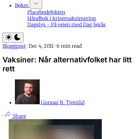
Bøker
Placebodefekten
Håndbok i krisemaksimering
Dagslys - På veien med Dag Sørås
Bloggpost
·
Dec 4, 2011
·
6 min read
Vaksiner: Når alternativfolket har litt
rett
Gunnar R. Tjomlid
·
Share