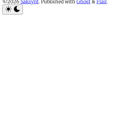
©2026
Saksynt
.
Published with
Ghost
&
Flair
.