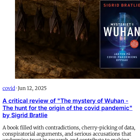
covid
·
Jun 12, 2025
A critical review of "The mystery of Wuhan -
The hunt for the origin of the covid pandemic"
by Sigrid Bratlie
A book filled with contradictions, cherry-picking of data,
conspiratorial arguments, and serious accusations that