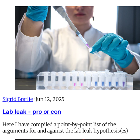
Sigrid Bratlie
·
Jun 12, 2025
Lab leak - pro or con
Here I have compiled a point-by-point list of the
arguments for and against the lab leak hypothesis(es)