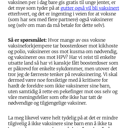
vaksinen per i dag bare gis gratis til unge jenter, er
det mye som tyder på at
gutter også vil bli vaksinert
etterhvert, og det er ingenting i veien for at voksne
(som har sex med flere partnere) også vaksinerer
seg (selv om man da må betale for dette selv).
Så er spørsmålet:
Hvor mange av oss voksne
vaksineforkjempere tar boosterdoser mot kikhoste
og polio, vaksinerer oss mot kusma om nødvendig,
og vaksinerer oss mot HPV? Har vi reist til enkelte
utsatte land så har vi kanskje fått boosterdoser som
er påkrevd for enkelte sykdommer, men utover det
tror jeg de færreste tenker på revaksinering. Vi skal
dermed være noe forsiktige med å kritisere for
hardt de foreldre som ikke vaksinerer sine barn,
uten samtidig å rette en pekefinger mot oss selv og
våre meningsfeller som ofte ikke har tatt de
nødvendige og tilgjengelige vaksiner.
La meg likevel være helt tydelig på at det er mindre
tilgivelig å ikke vaksinere sine barn enn å ikke ta