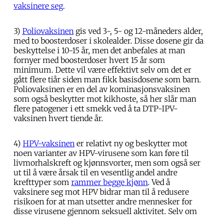
vaksinere seg
.
3)
Poliovaksinen
gis ved 3-, 5- og 12-måneders alder,
med to boosterdoser i skolealder. Disse dosene gir da
beskyttelse i 10-15 år, men det anbefales at man
fornyer med boosterdoser hvert 15 år som
minimum. Dette vil være effektivt selv om det er
gått flere tiår siden man fikk basisdosene som barn.
Poliovaksinen er en del av kominasjonsvaksinen
som også beskytter mot kikhoste, så her slår man
flere patogener i ett smekk ved å ta DTP-IPV-
vaksinen hvert tiende år.
4)
HPV-vaksinen
er relativt ny og beskytter mot
noen varianter av HPV-virusene som kan føre til
livmorhalskreft og kjønnsvorter, men som også ser
ut til å være årsak til en vesentlig andel andre
krefttyper som
rammer begge kjønn
. Ved å
vaksinere seg mot HPV bidrar man til å redusere
risikoen for at man utsetter andre mennesker for
disse virusene gjennom seksuell aktivitet. Selv om