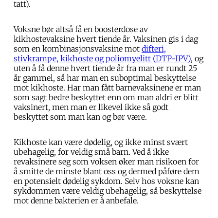
tatt).
Voksne bør altså få en boosterdose av
kikhostevaksine hvert tiende år. Vaksinen gis i dag
som en kombinasjonsvaksine mot
difteri,
stivkrampe, kikhoste og poliomyelitt (DTP-IPV)
, og
uten å få denne hvert tiende år fra man er rundt 25
år gammel, så har man en suboptimal beskyttelse
mot kikhoste. Har man fått barnevaksinene er man
som sagt bedre beskyttet enn om man aldri er blitt
vaksinert, men man er likevel ikke så godt
beskyttet som man kan og bør være.
Kikhoste kan være dødelig, og ikke minst svært
ubehagelig, for veldig små barn. Ved å ikke
revaksinere seg som voksen øker man risikoen for
å smitte de minste blant oss og dermed påføre dem
en potensielt dødelig sykdom. Selv hos voksne kan
sykdommen være veldig ubehagelig, så beskyttelse
mot denne bakterien er å anbefale.