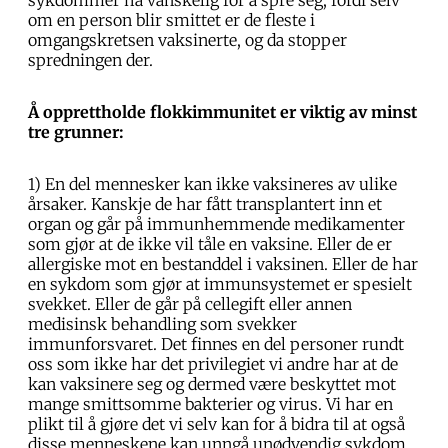
om en person blir smittet er de fleste i
omgangskretsen vaksinerte, og da stopper
spredningen der.
Å opprettholde flokkimmunitet er viktig av minst
tre grunner:
1) En del mennesker kan ikke vaksineres av ulike
årsaker. Kanskje de har fått transplantert inn et
organ og går på immunhemmende medikamenter
som gjør at de ikke vil tåle en vaksine. Eller de er
allergiske mot en bestanddel i vaksinen. Eller de har
en sykdom som gjør at immunsystemet er spesielt
svekket. Eller de går på cellegift eller annen
medisinsk behandling som svekker
immunforsvaret. Det finnes en del personer rundt
oss som ikke har det privilegiet vi andre har at de
kan vaksinere seg og dermed være beskyttet mot
mange smittsomme bakterier og virus. Vi har en
plikt til å gjøre det vi selv kan for å bidra til at også
disse menneskene kan unngå unødvendig sykdom.