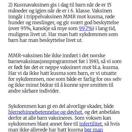
2) Kusmavaksinen gis i dag til barn når de er 15
måneder og igjen når de er i 6. klasse. Vaksinen
inngår i trippelvaksinen MMR mot kusma, røde
hunder og meslinger, og gir svært god beskyttelse
(over 95%, kanskje så mye som
99,7%
) i lang tid,
muligens livet ut. Har man hatt sykdommen som
barn har man beskyttelse livet ut.
MMR-vaksinen ble ikke innført i det norske
barnevaksinasjonsprogrammet før i 1983, så vi som
er født før det er neppe vaksinert mot bl.a. kusma.
Har vi da ikke hatt kusma som barn, er vi utsatte
for sykdommen, noe som både er farlig for oss selv
og ikke minst bidrar til å kunne spre smitten til
andre sårbare individer.
Sykdommen kan gi en del alvorlige skader, både
hjernehinnebetennelse og døvhet
, og det anbefales
derfor at alle barn vaksineres. Som voksen kan
sykdommen blant annet føre til
infertilitet
, så hvis
man ikke allerede har hatt kusma
bør man