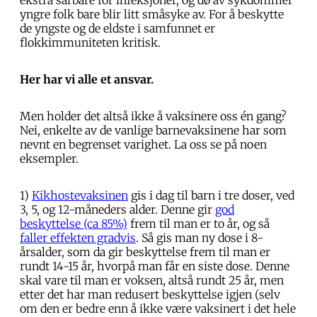
ekstra sårbare for infeksjoner, og dø av sykdommer
yngre folk bare blir litt småsyke av. For å beskytte
de yngste og de eldste i samfunnet er
flokkimmuniteten kritisk.
Her har vi alle et ansvar.
Men holder det altså ikke å vaksinere oss én gang?
Nei, enkelte av de vanlige barnevaksinene har som
nevnt en begrenset varighet. La oss se på noen
eksempler.
1)
Kikhostevaksinen
gis i dag til barn i tre doser, ved
3, 5, og 12-måneders alder. Denne gir
god
beskyttelse (ca 85%)
frem til man er to år, og så
faller effekten gradvis
. Så gis man ny dose i 8-
årsalder, som da gir beskyttelse frem til man er
rundt 14-15 år, hvorpå man får en siste dose. Denne
skal vare til man er voksen, altså rundt 25 år, men
etter det har man redusert beskyttelse igjen (selv
om den er bedre enn å ikke være vaksinert i det hele