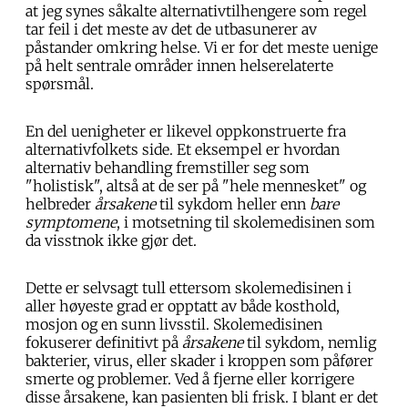
at jeg synes såkalte alternativtilhengere som regel
tar feil i det meste av det de utbasunerer av
påstander omkring helse. Vi er for det meste uenige
på helt sentrale områder innen helserelaterte
spørsmål.
En del uenigheter er likevel oppkonstruerte fra
alternativfolkets side. Et eksempel er hvordan
alternativ behandling fremstiller seg som
"holistisk", altså at de ser på "hele mennesket" og
helbreder
årsakene
til sykdom heller enn
bare
symptomene
, i motsetning til skolemedisinen som
da visstnok ikke gjør det.
Dette er selvsagt tull ettersom skolemedisinen i
aller høyeste grad er opptatt av både kosthold,
mosjon og en sunn livsstil. Skolemedisinen
fokuserer definitivt på
årsakene
til sykdom, nemlig
bakterier, virus, eller skader i kroppen som påfører
smerte og problemer. Ved å fjerne eller korrigere
disse årsakene, kan pasienten bli frisk. I blant er det