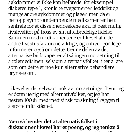
sykdommer vi ikke kan helbrede, for eksempel
diabetes type 1, kroniske ryggsmerter, leddgikt og
mange andre sykdommer og plager, men da er
nettopp symptomdempende medikamenter helt
sentrale for at disse menneskene skal få best mulig
livskvalitet på tross av sin uhelbredelige lidelse.
Sammen med medikamentene er likevel alle de
andre livsstilsfaktorene viktige, og enhver god lege
informerer også om dette. Denne delen av det
alternative budskapet er altså ingen motsetning til
skolemedisinen, selv om alternativfolket liker å late
som om dette er noe kun alternative behandlere
bryr seg om.
Likevel er det selvsagt nok av motsetninger hvor jeg
er dønn uenig med alternativfolket, og jeg har
nesten 100 år med medisinsk forskning i ryggen til
å støtte mitt ståsted.
Men så hender det at alternativfolket i
diskusjoner likevel har et poeng, og jeg tenkte å