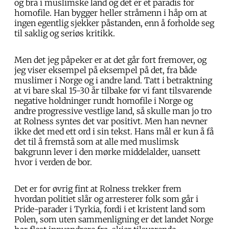
og bra i muslimske land og det er et paradis for
homofile. Han bygger heller stråmenn i håp om at
ingen egentlig sjekker påstanden, enn å forholde seg
til saklig og seriøs kritikk.
Men det jeg påpeker er at det går fort fremover, og
jeg viser eksempel på eksempel på det, fra både
muslimer i Norge og i andre land. Tatt i betraktning
at vi bare skal 15-30 år tilbake før vi fant tilsvarende
negative holdninger rundt homofile i Norge og
andre progressive vestlige land, så skulle man jo tro
at Rolness syntes det var positivt. Men han nevner
ikke det med ett ord i sin tekst. Hans mål er kun å få
det til å fremstå som at alle med muslimsk
bakgrunn lever i den mørke middelalder, uansett
hvor i verden de bor.
Det er for øvrig fint at Rolness trekker frem
hvordan politiet slår og arresterer folk som går i
Pride-parader i Tyrkia, fordi i et kristent land som
Polen, som uten sammenligning er det landet Norge