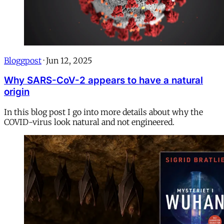
Bloggpost
·
Jun 12, 2025
Why SARS-CoV-2 appears to have a natural
origin
In this blog post I go into more details about why the
COVID-virus look natural and not engineered.