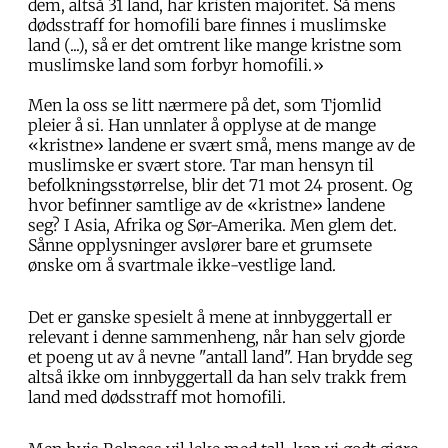
dem, altså 31 land, har kristen majoritet. Så mens
dødsstraff for homofili bare finnes i muslimske
land (...), så er det omtrent like mange kristne som
muslimske land som forbyr homofili.»
Men la oss se litt nærmere på det, som Tjomlid
pleier å si. Han unnlater å opplyse at de mange
«kristne» landene er svært små, mens mange av de
muslimske er svært store. Tar man hensyn til
befolkningsstørrelse, blir det 71 mot 24 prosent. Og
hvor befinner samtlige av de «kristne» landene
seg? I Asia, Afrika og Sør-Amerika. Men glem det.
Sånne opplysninger avslører bare et grumsete
ønske om å svartmale ikke-vestlige land.
Det er ganske spesielt å mene at innbyggertall er
relevant i denne sammenheng, når han selv gjorde
et poeng ut av å nevne "antall land". Han brydde seg
altså ikke om innbyggertall da han selv trakk frem
land med dødsstraff mot homofili.