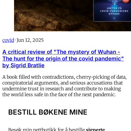
covid
·
Jun 12, 2025
A critical review of "The mystery of Wuhan -
The hunt for the origin of the covid pandemic"
by Sigrid Bratlie
A book filled with contradictions, cherry-picking of data,
conspiratorial arguments, and serious accusations that
undermine trust in research and contribute to making
the world less safe in the face of the next pandemic.
BESTILL BØKENE MINE
Besøk min nettbutikk for å bestille
signerte