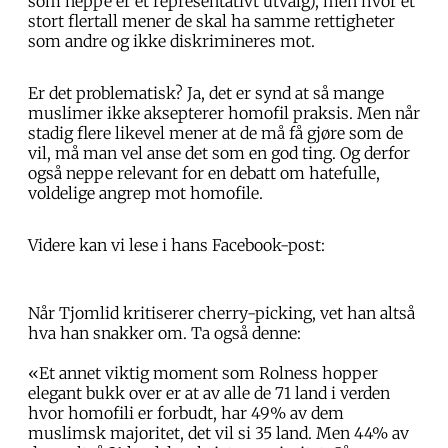
som neppe er et representativt utvalg), men hvor et
stort flertall mener de skal ha samme rettigheter
som andre og ikke diskrimineres mot.
Er det problematisk? Ja, det er synd at så mange
muslimer ikke aksepterer homofil praksis. Men når
stadig flere likevel mener at de må få gjøre som de
vil, må man vel anse det som en god ting. Og derfor
også neppe relevant for en debatt om hatefulle,
voldelige angrep mot homofile.
Videre kan vi lese i hans Facebook-post:
Når Tjomlid kritiserer cherry-picking, vet han altså
hva han snakker om. Ta også denne:
«Et annet viktig moment som Rolness hopper
elegant bukk over er at av alle de 71 land i verden
hvor homofili er forbudt, har 49% av dem
muslimsk majoritet, det vil si 35 land. Men 44% av