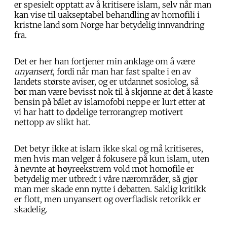
er spesielt opptatt av å kritisere islam, selv når man
kan vise til uakseptabel behandling av homofili i
kristne land som Norge har betydelig innvandring
fra.
Det er her han fortjener min anklage om å være
unyansert
, fordi når man har fast spalte i en av
landets største aviser, og er utdannet sosiolog, så
bør man være bevisst nok til å skjønne at det å kaste
bensin på bålet av islamofobi neppe er lurt etter at
vi har hatt to dødelige terrorangrep motivert
nettopp av slikt hat.
Det betyr ikke at islam ikke skal og må kritiseres,
men hvis man velger å fokusere på kun islam, uten
å nevnte at høyreekstrem vold mot homofile er
betydelig mer utbredt i våre nærområder, så gjør
man mer skade enn nytte i debatten. Saklig kritikk
er flott, men unyansert og overfladisk retorikk er
skadelig.