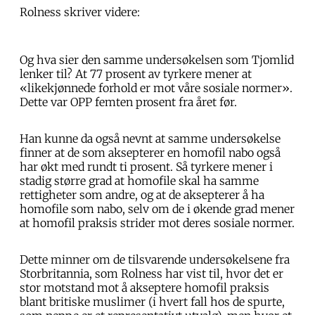
Rolness skriver videre:
Og hva sier den samme undersøkelsen som Tjomlid
lenker til? At 77 prosent av tyrkere mener at
«likekjønnede forhold er mot våre sosiale normer».
Dette var OPP femten prosent fra året før.
Han kunne da også nevnt at samme undersøkelse
finner at de som aksepterer en homofil nabo også
har økt med rundt ti prosent. Så tyrkere mener i
stadig større grad at homofile skal ha samme
rettigheter som andre, og at de aksepterer å ha
homofile som nabo, selv om de i økende grad mener
at homofil praksis strider mot deres sosiale normer.
Dette minner om de tilsvarende undersøkelsene fra
Storbritannia, som Rolness har vist til, hvor det er
stor motstand mot å akseptere homofil praksis
blant britiske muslimer (i hvert fall hos de spurte,