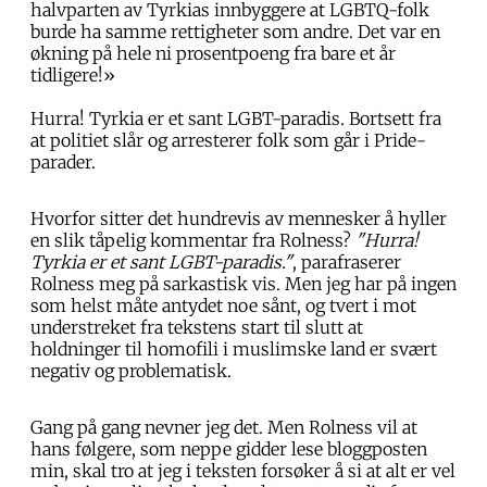
halvparten av Tyrkias innbyggere at LGBTQ-folk
burde ha samme rettigheter som andre. Det var en
økning på hele ni prosentpoeng fra bare et år
tidligere!»
Hurra! Tyrkia er et sant LGBT-paradis. Bortsett fra
at politiet slår og arresterer folk som går i Pride-
parader.
Hvorfor sitter det hundrevis av mennesker å hyller
en slik tåpelig kommentar fra Rolness?
"Hurra!
Tyrkia er et sant LGBT-paradis."
, parafraserer
Rolness meg på sarkastisk vis. Men jeg har på ingen
som helst måte antydet noe sånt, og tvert i mot
understreket fra tekstens start til slutt at
holdninger til homofili i muslimske land er svært
negativ og problematisk.
Gang på gang nevner jeg det. Men Rolness vil at
hans følgere, som neppe gidder lese bloggposten
min, skal tro at jeg i teksten forsøker å si at alt er vel