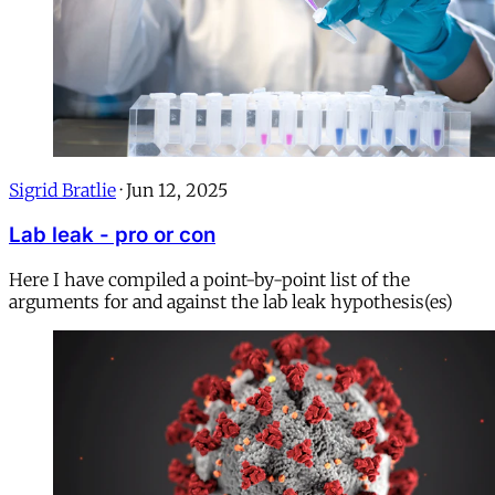
Sigrid Bratlie
·
Jun 12, 2025
Lab leak - pro or con
Here I have compiled a point-by-point list of the
arguments for and against the lab leak hypothesis(es)