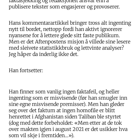
faktasjekking og redaksjonelt ansvar enn å
publisere tekster som engasjerer og provoserer.
Hans kommentarartikkel bringer tross alt ingenting
nytt til bordet, nettopp fordi han aktivt ignorerer
nyansene for å lettere glede sitt faste publikum.
Men er det Aftenpostens misjon å villede sine lesere
med sleivete statistikkbruk og lettvinte analyser?
Jeg håper da inderlig ikke det.
Han fortsetter:
Han finner som vanlig ingen faktafeil, og heller
ingenting som er misvisende (før han smugler inn
sine egne misvisende premisser). Men han gleder
seg over det faktum at ingen homofile er blitt
henrettet i Afghanistan siden Taliban ble styrtet
(dog med dette forbeholdet: «Men etter at de tok
over makten igjen i august 2021 er det usikker hva
som vil skje i fremtiden…»).