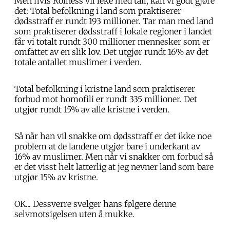
Men hvis Rolness vil leke med tall, kan vi godt gjøre
det: Total befolkning i land som praktiserer
dødsstraff er rundt 193 millioner. Tar man med land
som praktiserer dødsstraff i lokale regioner i landet
får vi totalt rundt 300 millioner mennesker som er
omfattet av en slik lov. Det utgjør rundt 16% av det
totale antallet muslimer i verden.
Total befolkning i kristne land som praktiserer
forbud mot homofili er rundt 335 millioner. Det
utgjør rundt 15% av alle kristne i verden.
Så når han vil snakke om dødsstraff er det ikke noe
problem at de landene utgjør bare i underkant av
16% av muslimer. Men når vi snakker om forbud så
er det visst helt latterlig at jeg nevner land som bare
utgjør 15% av kristne.
OK... Dessverre svelger hans følgere denne
selvmotsigelsen uten å mukke.