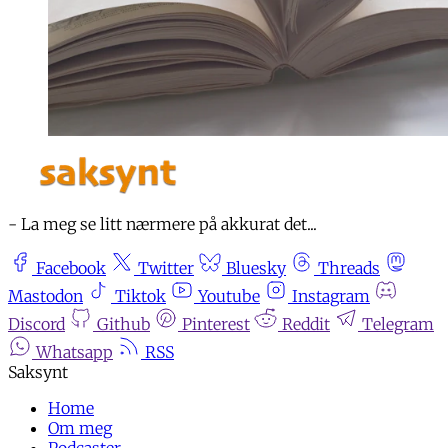
- La meg se litt nærmere på akkurat det...
Facebook
Twitter
Bluesky
Threads
Mastodon
Tiktok
Youtube
Instagram
Discord
Github
Pinterest
Reddit
Telegram
Whatsapp
RSS
Home
Om meg