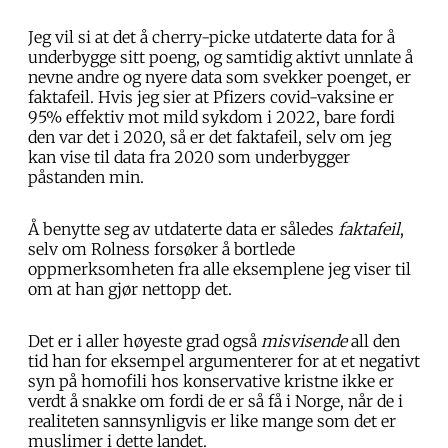
Jeg vil si at det å cherry-picke utdaterte data for å
underbygge sitt poeng, og samtidig aktivt unnlate å
nevne andre og nyere data som svekker poenget, er
faktafeil. Hvis jeg sier at Pfizers covid-vaksine er
95% effektiv mot mild sykdom i 2022, bare fordi
den var det i 2020, så er det faktafeil, selv om jeg
kan vise til data fra 2020 som underbygger
påstanden min.
Å benytte seg av utdaterte data er således
faktafeil
,
selv om Rolness forsøker å bortlede
oppmerksomheten fra alle eksemplene jeg viser til
om at han gjør nettopp det.
Det er i aller høyeste grad også
misvisende
all den
tid han for eksempel argumenterer for at et negativt
syn på homofili hos konservative kristne ikke er
verdt å snakke om fordi de er så få i Norge, når de i
realiteten sannsynligvis er like mange som det er
muslimer i dette landet.