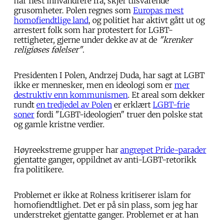
har flest innvandrere fra, skjer tilsvarende
grusomheter. Polen regnes som
Europas mest
homofiendtlige land
, og politiet har aktivt gått ut og
arrestert folk som har protestert for LGBT-
rettigheter, gjerne under dekke av at de
"krenker
religiøses følelser"
.
Presidenten I Polen, Andrzej Duda, har sagt at LGBT
ikke er mennesker, men en ideologi som er
mer
destruktiv enn kommunismen
. Et areal som dekker
rundt
en tredjedel av Polen
er erklært
LGBT-frie
soner
fordi "LGBT-ideologien" truer den polske stat
og gamle kristne verdier.
Høyreekstreme grupper har
angrepet Pride-parader
gjentatte ganger, oppildnet av anti-LGBT-retorikk
fra politikere.
Problemet er ikke at Rolness kritiserer islam for
homofiendtlighet. Det er på sin plass, som jeg har
understreket gjentatte ganger. Problemet er at han