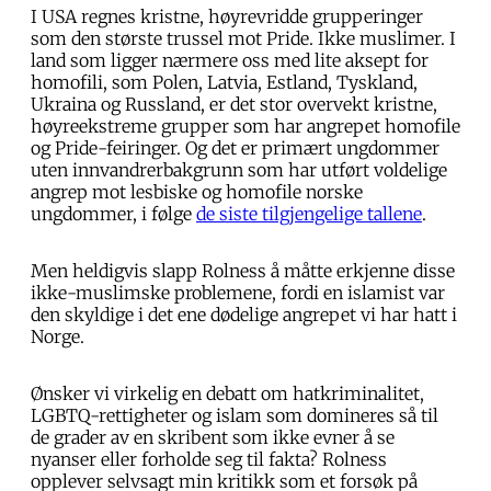
I USA regnes kristne, høyrevridde grupperinger
som den største trussel mot Pride. Ikke muslimer. I
land som ligger nærmere oss med lite aksept for
homofili, som Polen, Latvia, Estland, Tyskland,
Ukraina og Russland, er det stor overvekt kristne,
høyreekstreme grupper som har angrepet homofile
og Pride-feiringer. Og det er primært ungdommer
uten innvandrerbakgrunn som har utført voldelige
angrep mot lesbiske og homofile norske
ungdommer, i følge
de siste tilgjengelige tallene
.
Men heldigvis slapp Rolness å måtte erkjenne disse
ikke-muslimske problemene, fordi en islamist var
den skyldige i det ene dødelige angrepet vi har hatt i
Norge.
Ønsker vi virkelig en debatt om hatkriminalitet,
LGBTQ-rettigheter og islam som domineres så til
de grader av en skribent som ikke evner å se
nyanser eller forholde seg til fakta? Rolness
opplever selvsagt min kritikk som et forsøk på