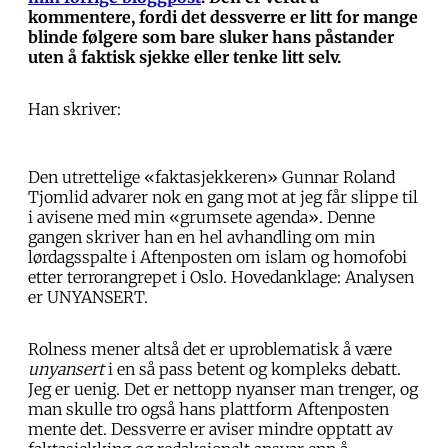
kommentere, fordi det dessverre er litt for mange
blinde følgere som bare sluker hans påstander
uten å faktisk sjekke eller tenke litt selv.
Han skriver:
Den utrettelige «faktasjekkeren» Gunnar Roland
Tjomlid advarer nok en gang mot at jeg får slippe til
i avisene med min «grumsete agenda». Denne
gangen skriver han en hel avhandling om min
lørdagsspalte i Aftenposten om islam og homofobi
etter terrorangrepet i Oslo. Hovedanklage: Analysen
er UNYANSERT.
Rolness mener altså det er uproblematisk å være
unyansert
i en så pass betent og kompleks debatt.
Jeg er uenig. Det er nettopp nyanser man trenger, og
man skulle tro også hans plattform Aftenposten
mente det. Dessverre er aviser mindre opptatt av