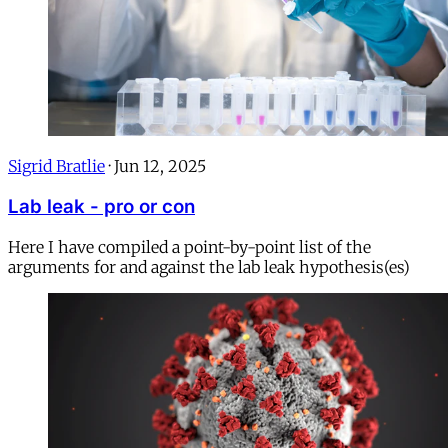
Sigrid Bratlie
·
Jun 12, 2025
Lab leak - pro or con
Here I have compiled a point-by-point list of the
arguments for and against the lab leak hypothesis(es)