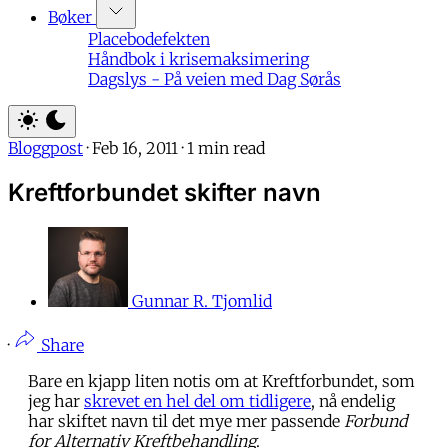
Bøker
Placebodefekten
Håndbok i krisemaksimering
Dagslys - På veien med Dag Sørås
Bloggpost
·
Feb 16, 2011
·
1 min read
Kreftforbundet skifter navn
Gunnar R. Tjomlid
·
Share
Bare en kjapp liten notis om at Kreftforbundet, som
jeg har
skrevet en hel del om tidligere
, nå endelig
har skiftet navn til det mye mer passende
Forbund
for Alternativ Kreftbehandling
.