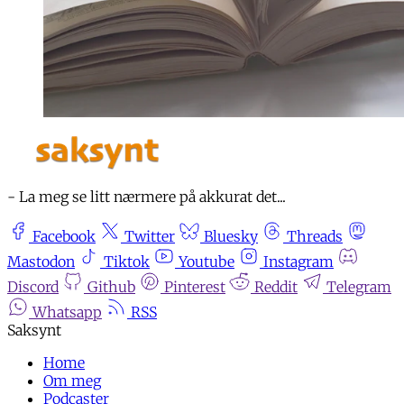
- La meg se litt nærmere på akkurat det...
Facebook
Twitter
Bluesky
Threads
Mastodon
Tiktok
Youtube
Instagram
Discord
Github
Pinterest
Reddit
Telegram
Whatsapp
RSS
Home
Om meg
Podcaster