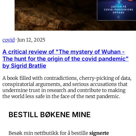
covid
·
Jun 12, 2025
A critical review of "The mystery of Wuhan -
The hunt for the origin of the covid pandemic"
by Sigrid Bratlie
A book filled with contradictions, cherry-picking of data,
conspiratorial arguments, and serious accusations that
undermine trust in research and contribute to making
the world less safe in the face of the next pandemic.
BESTILL BØKENE MINE
Besøk min nettbutikk for å bestille
signerte