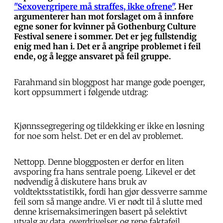
"Sexovergripere må straffes, ikke ofrene"
. Her
argumenterer han mot forslaget om å innføre
egne soner for kvinner på Gothenburg Culture
Festival senere i sommer. Det er jeg fullstendig
enig med han i. Det er å angripe problemet i feil
ende, og å legge ansvaret på feil gruppe.
Farahmand sin bloggpost har mange gode poenger,
kort oppsummert i følgende utdrag:
Kjønnssegregering og tildekking er ikke en løsning
for noe som helst. Det er en del av problemet.
Nettopp. Denne bloggposten er derfor en liten
avsporing fra hans sentrale poeng. Likevel er det
nødvendig å diskutere hans bruk av
voldtektsstatistikk, fordi han gjør dessverre samme
feil som så mange andre. Vi er nødt til å slutte med
denne krisemaksimeringen basert på selektivt
utvalg av data, overdrivelser og rene faktafeil.