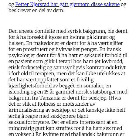
og
Petter Kjørstad har gått gjennom disse sakene
og
beskrevet en del av dem:
Den eneste domfelte med syrisk bakgrunn, ble dømt
for å ha forsøkt å kysse en kvinne på kinnet og
halsen. En makedoner er dømt for å ha vært sjåfør
for en prostituert og hvitvasket penger. En iransk
psykolog er dømt for å ha hatt et seksuelt forhold til
en pasient som gikk i terapi hos ham (et lovbrudd,
etisk forkastelig og sannsynligvis kontraproduktivt
i forhold til terapien, men det kan ikke utelukkes at
det har vært oppfattet som et frivillig
kjærlighetsforhold av begge). En somalier, en
islending og en 15 år gammel norsk statsborger med
bakgrunn fra Tanzania er dømt for sexkjøp. (Hvis
det er slik at Rolness er motstander av
kriminalisering av sexkjøp, er det kanskje ikke helt
ærlig å regne med sexkjøpere blant
seksualforbrytere. Det er ellers interessant at en
mindreårig gutt kan straffes for å ha hatt sex med
en voksen.) En kvinne med thailandsk bakgrunn er