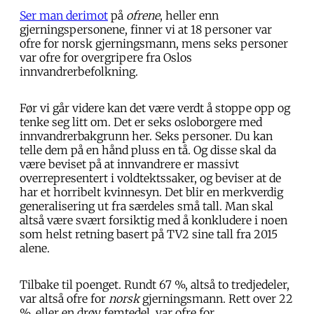
Ser man derimot
på
ofrene
, heller enn
gjerningspersonene, finner vi at 18 personer var
ofre for norsk gjerningsmann, mens seks personer
var ofre for overgripere fra Oslos
innvandrerbefolkning.
Før vi går videre kan det være verdt å stoppe opp og
tenke seg litt om. Det er seks osloborgere med
innvandrerbakgrunn her. Seks personer. Du kan
telle dem på en hånd pluss en tå. Og disse skal da
være beviset på at innvandrere er massivt
overrepresentert i voldtektssaker, og beviser at de
har et horribelt kvinnesyn. Det blir en merkverdig
generalisering ut fra særdeles små tall. Man skal
altså være svært forsiktig med å konkludere i noen
som helst retning basert på TV2 sine tall fra 2015
alene.
Tilbake til poenget. Rundt 67 %, altså to tredjedeler,
var altså ofre for
norsk
gjerningsmann. Rett over 22
%, eller en drøy femtedel, var ofre for