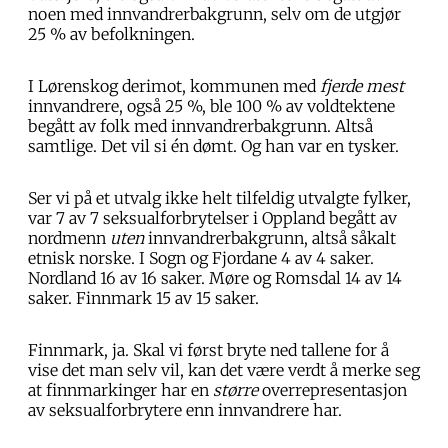
noen med innvandrerbakgrunn, selv om de utgjør
25 % av befolkningen.
I Lørenskog derimot, kommunen med
fjerde mest
innvandrere, også 25 %, ble 100 % av voldtektene
begått av folk med innvandrerbakgrunn. Altså
samtlige. Det vil si én dømt. Og han var en tysker.
Ser vi på et utvalg ikke helt tilfeldig utvalgte fylker,
var 7 av 7 seksualforbrytelser i Oppland begått av
nordmenn
uten
innvandrerbakgrunn, altså såkalt
etnisk norske. I Sogn og Fjordane 4 av 4 saker.
Nordland 16 av 16 saker. Møre og Romsdal 14 av 14
saker. Finnmark 15 av 15 saker.
Finnmark, ja. Skal vi først bryte ned tallene for å
vise det man selv vil, kan det være verdt å merke seg
at finnmarkinger har en
større
overrepresentasjon
av seksualforbrytere enn innvandrere har.