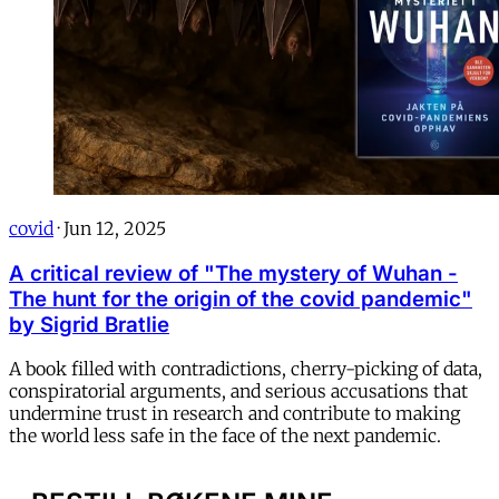
covid
·
Jun 12, 2025
A critical review of "The mystery of Wuhan -
The hunt for the origin of the covid pandemic"
by Sigrid Bratlie
A book filled with contradictions, cherry-picking of data,
conspiratorial arguments, and serious accusations that
undermine trust in research and contribute to making
the world less safe in the face of the next pandemic.