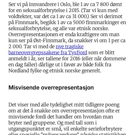
Ser vi på innvandrere i Oslo, ble 1 av ca 7 800 dømt
for en seksualforbrytelse i 2015. (Tar vi kun med
voldtekter, var det ca 1 av ca 31 000.) Ser vi derimot
på Finnmark, begikk 1 av ca 5000 finnmarkinger en
seksualforbrytelse, og alle var etnisk norske.
Overrepresentasjonen er enda kraftigere om man
kun ser på Øst-Finnmark, da snakker vi om 1 per ca
2 000. Tar vi med de
nye tragiske
barneovergrepssakene fra Tysfjord
som er blitt
anmeldt i år, ser tallene for 2016 (eller når dommene
en dag faller) dårlige ut i favør av både folk fra
Nordland fylke og etnisk norske generelt.
Misvisende overrepresentasjon
Det viser med alle tydelighet mitt tidligere poeng
om at det å snakke om overrepresentasjon ofte er
misvisende fordi det handler om hvordan man
bryter ned gruppene. Og med tall som i
utgangspunktet er små, vil enkelte serieforbrytere
eller spesielle "mikrosamfunn" påvirke statistikken