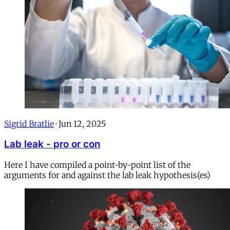
Sigrid Bratlie
·
Jun 12, 2025
Lab leak - pro or con
Here I have compiled a point-by-point list of the
arguments for and against the lab leak hypothesis(es)