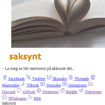
- La meg se litt nærmere på akkurat det...
Facebook
Twitter
Bluesky
Threads
Mastodon
Tiktok
Youtube
Instagram
Discord
Github
Pinterest
Reddit
Telegram
Whatsapp
RSS