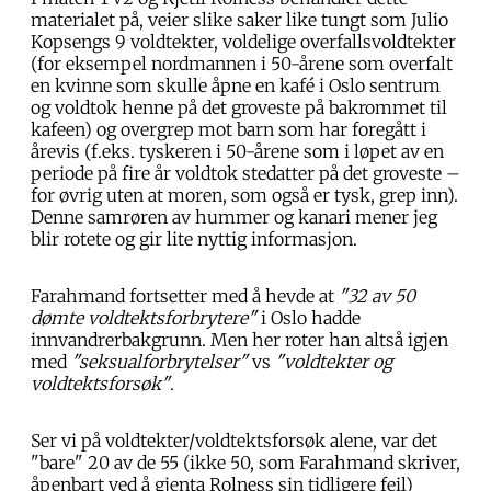
materialet på, veier slike saker like tungt som Julio
Kopsengs 9 voldtekter, voldelige overfallsvoldtekter
(for eksempel nordmannen i 50-årene som overfalt
en kvinne som skulle åpne en kafé i Oslo sentrum
og voldtok henne på det groveste på bakrommet til
kafeen) og overgrep mot barn som har foregått i
årevis (f.eks. tyskeren i 50-årene som i løpet av en
periode på fire år voldtok stedatter på det groveste –
for øvrig uten at moren, som også er tysk, grep inn).
Denne samrøren av hummer og kanari mener jeg
blir rotete og gir lite nyttig informasjon.
Farahmand fortsetter med å hevde at
"32 av 50
dømte voldtektsforbrytere"
i Oslo hadde
innvandrerbakgrunn. Men her roter han altså igjen
med
"seksualforbrytelser"
vs
"voldtekter og
voldtektsforsøk"
.
Ser vi på voldtekter/voldtektsforsøk alene, var det
"bare" 20 av de 55 (ikke 50, som Farahmand skriver,
åpenbart ved å gjenta Rolness sin tidligere feil)