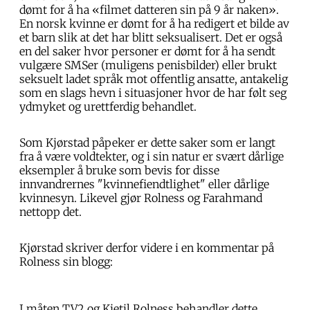
dømt for å ha «filmet datteren sin på 9 år naken».
En norsk kvinne er dømt for å ha redigert et bilde av
et barn slik at det har blitt seksualisert. Det er også
en del saker hvor personer er dømt for å ha sendt
vulgære SMSer (muligens penisbilder) eller brukt
seksuelt ladet språk mot offentlig ansatte, antakelig
som en slags hevn i situasjoner hvor de har følt seg
ydmyket og urettferdig behandlet.
Som Kjørstad påpeker er dette saker som er langt
fra å være voldtekter, og i sin natur er svært dårlige
eksempler å bruke som bevis for disse
innvandrernes "kvinnefiendtlighet" eller dårlige
kvinnesyn. Likevel gjør Rolness og Farahmand
nettopp det.
Kjørstad skriver derfor videre i en kommentar på
Rolness sin blogg:
I måten TV2 og Kjetil Rolness behandler dette