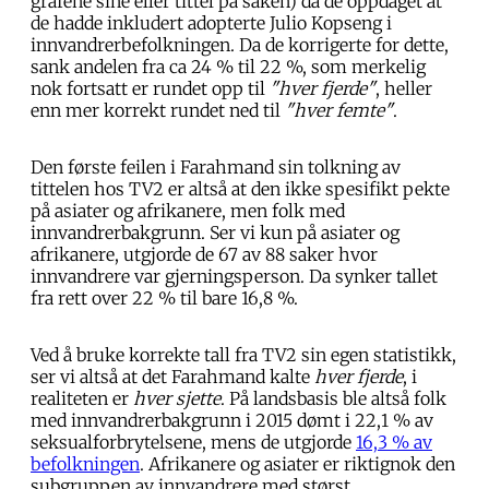
grafene sine eller tittel på saken) da de oppdaget at
de hadde inkludert adopterte Julio Kopseng i
innvandrerbefolkningen. Da de korrigerte for dette,
sank andelen fra ca 24 % til 22 %, som merkelig
nok fortsatt er rundet opp til
"hver fjerde"
, heller
enn mer korrekt rundet ned til
"hver femte"
.
Den første feilen i Farahmand sin tolkning av
tittelen hos TV2 er altså at den ikke spesifikt pekte
på asiater og afrikanere, men folk med
innvandrerbakgrunn. Ser vi kun på asiater og
afrikanere, utgjorde de 67 av 88 saker hvor
innvandrere var gjerningsperson. Da synker tallet
fra rett over 22 % til bare 16,8 %.
Ved å bruke korrekte tall fra TV2 sin egen statistikk,
ser vi altså at det Farahmand kalte
hver fjerde
, i
realiteten er
hver sjette
. På landsbasis ble altså folk
med innvandrerbakgrunn i 2015 dømt i 22,1 % av
seksualforbrytelsene, mens de utgjorde
16,3 % av
befolkningen
. Afrikanere og asiater er riktignok den
subgruppen av innvandrere med størst