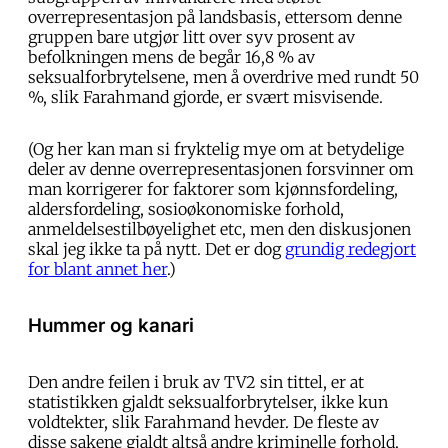
overrepresentasjon på landsbasis, ettersom denne
gruppen bare utgjør litt over syv prosent av
befolkningen mens de begår 16,8 % av
seksualforbrytelsene, men å overdrive med rundt 50
%, slik Farahmand gjorde, er svært misvisende.
(Og her kan man si fryktelig mye om at betydelige
deler av denne overrepresentasjonen forsvinner om
man korrigerer for faktorer som kjønnsfordeling,
aldersfordeling, sosioøkonomiske forhold,
anmeldelsestilbøyelighet etc, men den diskusjonen
skal jeg ikke ta på nytt. Det er dog
grundig redegjort
for blant annet her
.)
Hummer og kanari
Den andre feilen i bruk av TV2 sin tittel, er at
statistikken gjaldt seksualforbrytelser, ikke kun
voldtekter, slik Farahmand hevder. De fleste av
disse sakene gjaldt altså andre kriminelle forhold,