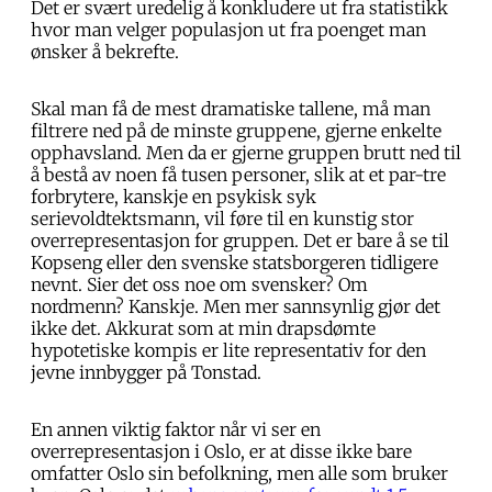
Det er svært uredelig å konkludere ut fra statistikk
hvor man velger populasjon ut fra poenget man
ønsker å bekrefte.
Skal man få de mest dramatiske tallene, må man
filtrere ned på de minste gruppene, gjerne enkelte
opphavsland. Men da er gjerne gruppen brutt ned til
å bestå av noen få tusen personer, slik at et par-tre
forbrytere, kanskje en psykisk syk
serievoldtektsmann, vil føre til en kunstig stor
overrepresentasjon for gruppen. Det er bare å se til
Kopseng eller den svenske statsborgeren tidligere
nevnt. Sier det oss noe om svensker? Om
nordmenn? Kanskje. Men mer sannsynlig gjør det
ikke det. Akkurat som at min drapsdømte
hypotetiske kompis er lite representativ for den
jevne innbygger på Tonstad.
En annen viktig faktor når vi ser en
overrepresentasjon i Oslo, er at disse ikke bare
omfatter Oslo sin befolkning, men alle som bruker