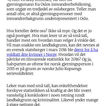
gjerningsmann fra Oslos innvandrerbefolkning,
som utgjør en tredjedel av osloborgere. Teller man
antall ofre, er altså gjerningspersoner med
innvandrerbakgrunn
under
representert i Oslo.
Hva forteller dette oss? Ikke så mye. Og det er jo
også poenget. Hva man leser ut av så små tall,
handler mest om hvordan man velger å vinkle det.
Vil man snakke om landbakgrunn, kan det nevnes at
en svensk statsborger i mars 2016 ble
dømt for å ha
voldtatt åtte kvinner i Norge
. Hvordan vil det
påvirke en tilsvarende statistikk for 2016? Og ja,
halvparten av ofrene for norsk gjerningsperson i
2015 er på grunn av norske Julio Kopsengs
serievoldtekter.
Leker man med små tall, kan enkelthendelser
forskyve statistikken så kraftig at det blir svært
vanskelig å konkludere i noen retning rundt
landbakgrunn og kriminalitet. Likevel ynder mange
å gjøre nettopp det.