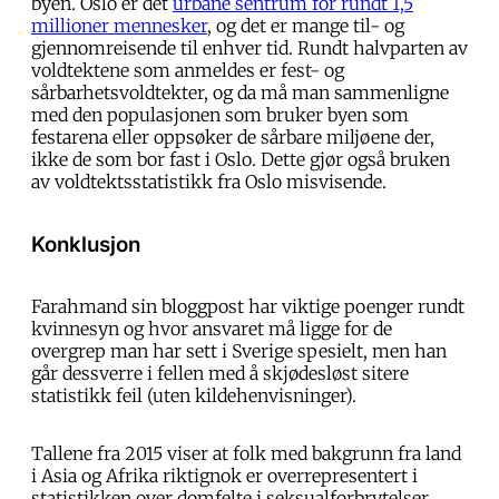
byen. Oslo er det
urbane sentrum for rundt 1,5
millioner mennesker
, og det er mange til- og
gjennomreisende til enhver tid. Rundt halvparten av
voldtektene som anmeldes er fest- og
sårbarhetsvoldtekter, og da må man sammenligne
med den populasjonen som bruker byen som
festarena eller oppsøker de sårbare miljøene der,
ikke de som bor fast i Oslo. Dette gjør også bruken
av voldtektsstatistikk fra Oslo misvisende.
Konklusjon
Farahmand sin bloggpost har viktige poenger rundt
kvinnesyn og hvor ansvaret må ligge for de
overgrep man har sett i Sverige spesielt, men han
går dessverre i fellen med å skjødesløst sitere
statistikk feil (uten kildehenvisninger).
Tallene fra 2015 viser at folk med bakgrunn fra land
i Asia og Afrika riktignok er overrepresentert i
statistikken over domfelte i seksualforbrytelser