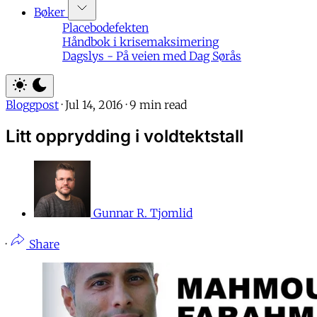
Bøker
Placebodefekten
Håndbok i krisemaksimering
Dagslys - På veien med Dag Sørås
Bloggpost
·
Jul 14, 2016
·
9 min read
Litt opprydding i voldtektstall
Gunnar R. Tjomlid
·
Share