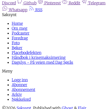
Discord
Github
Pinterest
Reddit
Telegram
Whatsapp
RSS
Home
Om meg
Podcaster
Foredrag
Foto
Bøker
Placebodefekten
Håndbok i krisemaksimering
Dagslys - På veien med Dag Sørås
Logg inn
Abonner
Abonnement
Arkiv
Nøkkelord
©2026
Saksynt
.
Published with
Ghost
&
Flair
.