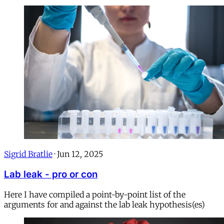
Sigrid Bratlie
·
Jun 12, 2025
Lab leak - pro or con
Here I have compiled a point-by-point list of the
arguments for and against the lab leak hypothesis(es)