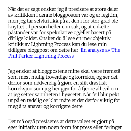
Når det er sagt ønsker jeg å presisere at store deler
av kritikken i denne bloggposten var og er legitim,
men jeg tar selvkritikk på at den i for stor grad ble
knyttet til person heller enn sak, og at enkelte
påstander var for spekulative og/eller basert på
dårlige kilder. Ønsker du å lese en mer objektiv
kritikk av Lightning Process kan du lese min
tidligere bloggpost om dette her:
En analyse av The
Phil Parker Lightning Process
Jeg ønsker at bloggpostene mine skal være fremstå
som mest mulig troverdige og korrekte, og ser det
derfor som nødvendig å gjøre en slik drastisk
korreksjon som jeg her gjør for å fjerne all tvil om
at jeg setter sannheten i høysetet. Når feil blir pekt
ut på en tydelig og klar måte er det derfor viktig for
meg å ta ansvar og korrigere dette.
Det må også presiseres at dette valget er gjort på
eget initiativ uten noen form for press eller føringer