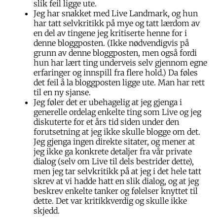
slik feil ligge ute.
Jeg har snakket med Live Landmark, og hun
har tatt selvkritikk på mye og tatt lærdom av
en del av tingene jeg kritiserte henne for i
denne bloggposten. (Ikke nødvendigvis på
grunn av denne bloggposten, men også fordi
hun har lært ting underveis selv gjennom egne
erfaringer og innspill fra flere hold.) Da føles
det feil å la bloggposten ligge ute. Man har rett
til en ny sjanse.
Jeg føler det er ubehagelig at jeg gjenga i
generelle ordelag enkelte ting som Live og jeg
diskuterte for et års tid siden under den
forutsetning at jeg ikke skulle blogge om det.
Jeg gjenga ingen direkte sitater, og mener at
jeg ikke ga konkrete detaljer fra vår private
dialog (selv om Live til dels bestrider dette),
men jeg tar selvkritikk på at jeg i det hele tatt
skrev at vi hadde hatt en slik dialog, og at jeg
beskrev enkelte tanker og følelser knyttet til
dette. Det var kritikkverdig og skulle ikke
skjedd.