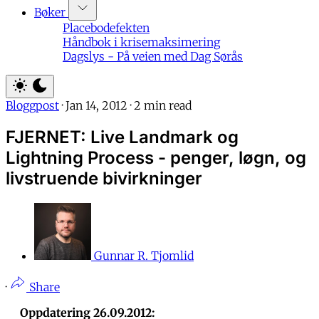
Bøker
Placebodefekten
Håndbok i krisemaksimering
Dagslys - På veien med Dag Sørås
Bloggpost
·
Jan 14, 2012
·
2 min read
FJERNET: Live Landmark og
Lightning Process - penger, løgn, og
livstruende bivirkninger
Gunnar R. Tjomlid
·
Share
Oppdatering 26.09.2012: