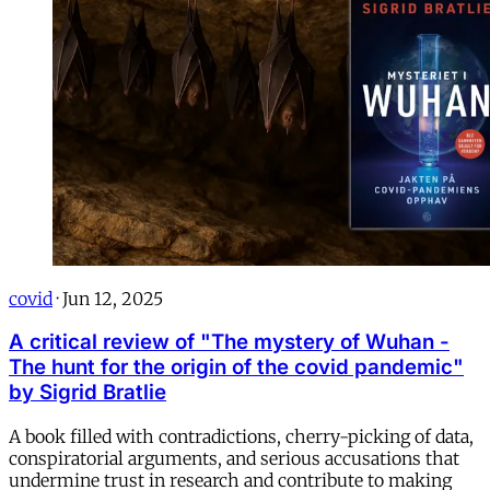
covid
·
Jun 12, 2025
A critical review of "The mystery of Wuhan -
The hunt for the origin of the covid pandemic"
by Sigrid Bratlie
A book filled with contradictions, cherry-picking of data,
conspiratorial arguments, and serious accusations that
undermine trust in research and contribute to making