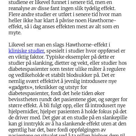
studiene er likevel funnet i senere tid, men en
reanalyse av disse fant ingen slik tydelig effekt.
Flere andre studier er utført i senere tid hvor man
heller ikke har klart å påvise noen Hawthorne-
effekt, så i dag anses effekten mest av alt som en
myte.
Likevel ser man en slags Hawthorne-effekt i
kliniske studier
, spesielt i studier hvor oppførsel er
en viktig faktor. Typiske eksempler på dette er
studier på slanking, dietter og vekt, eller studier hos
diabetespasienter som tester ulike måter å regulere
og vedlikeholde et stabilt blodsukker på. Det er
nemlig svært effektivt å jevnlig introdusere nye
«gadgets», teknikker og utstyr for
diabetespasienter, fordi det hele tiden øker
bevisstheten rundt det pasientene gjør, og sørger for
større effekt. Å bli fulgt opp, eller få introdusert nye
hjelpemidler, hjelper pasienten å holde fokus på det
de driver med. Det gjør at en studie på en slankepille
kan gi inntrykk av å ha slankende effekt uten at den
egentlig har det, bare fordi oppfølgingen av
pasientene og ritualet ved å ta pillen hjelper dem til