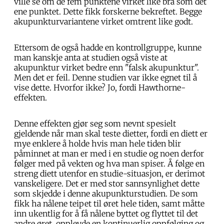
ville se om de fem punktene virket like bra som det
ene punktet. Dette fikk forskerne bekreftet. Begge
akupunkturvariantene virket omtrent like godt.
Ettersom de også hadde en kontrollgruppe, kunne
man kanskje anta at studien også viste at
akupunktur virket bedre enn "falsk akupunktur".
Men det er feil. Denne studien var ikke egnet til å
vise dette. Hvorfor ikke? Jo, fordi Hawthorne-
effekten.
Denne effekten gjør seg som nevnt spesielt
gjeldende når man skal teste dietter, fordi en diett er
mye enklere å holde hvis man hele tiden blir
påminnet at man er med i en studie og noen derfor
følger med på vekten og hva man spiser. Å følge en
streng diett utenfor en studie-situasjon, er derimot
vanskeligere. Det er med stor sannsynlighet dette
som skjedde i denne akupunkturstudien. De som
fikk ha nålene teipet til øret hele tiden, samt måtte
inn ukentlig for å få nålene byttet og flyttet til det
andre øret, opplevde en kontinuerlig oppfølging og