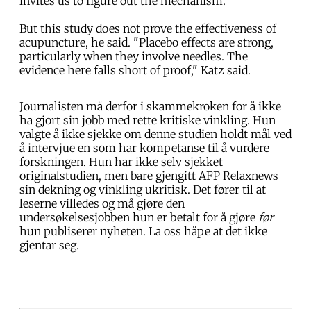
invites us to figure out the mechanism."
But this study does not prove the effectiveness of
acupuncture, he said. "Placebo effects are strong,
particularly when they involve needles. The
evidence here falls short of proof," Katz said.
Journalisten må derfor i skammekroken for å ikke
ha gjort sin jobb med rette kritiske vinkling. Hun
valgte å ikke sjekke om denne studien holdt mål ved
å intervjue en som har kompetanse til å vurdere
forskningen. Hun har ikke selv sjekket
originalstudien, men bare gjengitt AFP Relaxnews
sin dekning og vinkling ukritisk. Det fører til at
leserne villedes og må gjøre den
undersøkelsesjobben hun er betalt for å gjøre
før
hun publiserer nyheten. La oss håpe at det ikke
gjentar seg.