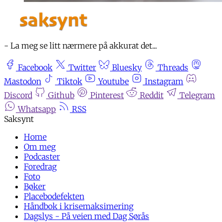
- La meg se litt nærmere på akkurat det...
Facebook
Twitter
Bluesky
Threads
Mastodon
Tiktok
Youtube
Instagram
Discord
Github
Pinterest
Reddit
Telegram
Whatsapp
RSS
Home
Om meg
Podcaster
Foredrag
Foto
Bøker
Placebodefekten
Håndbok i krisemaksimering
Dagslys - På veien med Dag Sørås