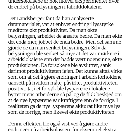
undersøkelsene er nok likevel eksperimentet hvor
de endret på belysningen i fabrikklokalene.
Det Landsberger fant da han analyserte
datamaterialet, var at enhver endring i lysstyrke
medførte økt produktivitet. Da man økte
belysningen, arbeidet de ansatte bedre. Da man økte
det enda mer, jobbet de enda bedre. Men det samme
gjorde de da man senket belysningen. Selv da
belysningen ble senket så mye at det var mørkere i
arbeidslokalene enn det hadde vært noensinne, økte
produksjonen. Da forsøkene ble avsluttet, sank
derimot produktiviteten igjen. Det kunne altså virke
som om at det å gjøre endringer i arbeidsforholdene,
uansett på hvilken måte, påvirket produktiviteten
positivt. Ja, i et forsøk ble lyspærene i lokalene
byttet mens arbeiderne så på, og de fikk beskjed om
at de nye lyspærene var kraftigere enn de forrige. I
realiteten ga de nye lyspærene akkurat like mye lys
som de forrige, men likevel økte produktiviteten.
Denne effekten ble også vist ved å gjøre andre
endringer på arbeidsplassen, for eksempel ekstra