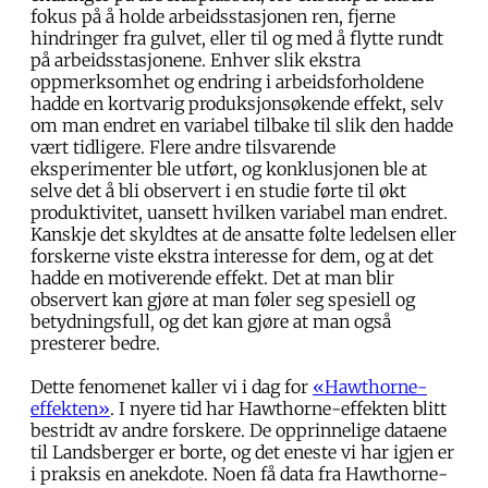
fokus på å holde arbeidsstasjonen ren, fjerne
hindringer fra gulvet, eller til og med å flytte rundt
på arbeidsstasjonene. Enhver slik ekstra
oppmerksomhet og endring i arbeidsforholdene
hadde en kortvarig produksjonsøkende effekt, selv
om man endret en variabel tilbake til slik den hadde
vært tidligere. Flere andre tilsvarende
eksperimenter ble utført, og konklusjonen ble at
selve det å bli observert i en studie førte til økt
produktivitet, uansett hvilken variabel man endret.
Kanskje det skyldtes at de ansatte følte ledelsen eller
forskerne viste ekstra interesse for dem, og at det
hadde en motiverende effekt. Det at man blir
observert kan gjøre at man føler seg spesiell og
betydningsfull, og det kan gjøre at man også
presterer bedre.
Dette fenomenet kaller vi i dag for
«Hawthorne-
effekten»
. I nyere tid har Hawthorne-effekten blitt
bestridt av andre forskere. De opprinnelige dataene
til Landsberger er borte, og det eneste vi har igjen er
i praksis en anekdote. Noen få data fra Hawthorne-