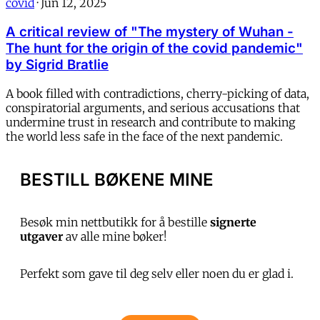
covid
·
Jun 12, 2025
A critical review of "The mystery of Wuhan -
The hunt for the origin of the covid pandemic"
by Sigrid Bratlie
A book filled with contradictions, cherry-picking of data,
conspiratorial arguments, and serious accusations that
undermine trust in research and contribute to making
the world less safe in the face of the next pandemic.
BESTILL BØKENE MINE
Besøk min nettbutikk for å bestille
signerte
utgaver
av alle mine bøker!
Perfekt som gave til deg selv eller noen du er glad i.