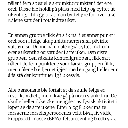
nåler i fem spesielle akpunkturpunkter i det ene
øret. Disse ble holdt på plass med teip og byttet ut
ukentlig, i tillegg til at man byttet øre for hver uke.
Nålene satt der i totalt åtte uker.
En annen gruppe fikk én slik nål i et annet punkt i
øret som i følge akupunkturlæren skal påvirke
sultfølelse. Denne nålen ble også byttet mellom
ørene ukentlig og satt der i åtte uker. Den siste
gruppen, den såkalte kontrollgruppen, fikk satt
nåler i de fem punktene som første gruppen fikk,
men nålene ble fjernet igjen med en gang heller enn
å få stå der kontinuerlig i ukesvis.
Alle personene ble fortalt at de skulle følge en
restriktiv diett, men ikke gå på noen slankekur. De
skulle heller ikke øke mengden av fysisk aktivitet i
løpet av de åtte ukene. Etter 4 og 8 uker målte
forskerne forsøkspersonenes vekt BMI, livvidde,
kroppsfett-masse (BFM), fettprosent og blodtrykk.