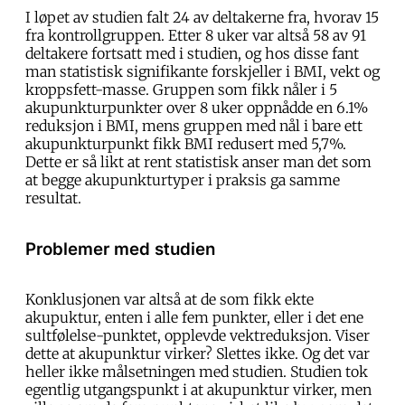
I løpet av studien falt 24 av deltakerne fra, hvorav 15
fra kontrollgruppen. Etter 8 uker var altså 58 av 91
deltakere fortsatt med i studien, og hos disse fant
man statistisk signifikante forskjeller i BMI, vekt og
kroppsfett-masse. Gruppen som fikk nåler i 5
akupunkturpunkter over 8 uker oppnådde en 6.1%
reduksjon i BMI, mens gruppen med nål i bare ett
akupunkturpunkt fikk BMI redusert med 5,7%.
Dette er så likt at rent statistisk anser man det som
at begge akupunkturtyper i praksis ga samme
resultat.
Problemer med studien
Konklusjonen var altså at de som fikk ekte
akupuktur, enten i alle fem punkter, eller i det ene
sultfølelse-punktet, opplevde vektreduksjon. Viser
dette at akupunktur virker? Slettes ikke. Og det var
heller ikke målsetningen med studien. Studien tok
egentlig utgangspunkt i at akupunktur virker, men