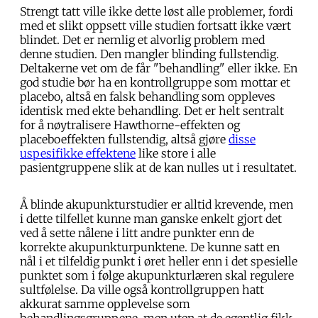
Strengt tatt ville ikke dette løst alle problemer, fordi
med et slikt oppsett ville studien fortsatt ikke vært
blindet. Det er nemlig et alvorlig problem med
denne studien. Den mangler blinding fullstendig.
Deltakerne vet om de får "behandling" eller ikke. En
god studie bør ha en kontrollgruppe som mottar et
placebo, altså en falsk behandling som oppleves
identisk med ekte behandling. Det er helt sentralt
for å nøytralisere Hawthorne-effekten og
placeboeffekten fullstendig, altså gjøre
disse
uspesifikke effektene
like store i alle
pasientgruppene slik at de kan nulles ut i resultatet.
Å blinde akupunkturstudier er alltid krevende, men
i dette tilfellet kunne man ganske enkelt gjort det
ved å sette nålene i litt andre punkter enn de
korrekte akupunkturpunktene. De kunne satt en
nål i et tilfeldig punkt i øret heller enn i det spesielle
punktet som i følge akupunkturlæren skal regulere
sultfølelse. Da ville også kontrollgruppen hatt
akkurat samme opplevelse som
behandlingsgruppene, men uten at de egentlig fikk