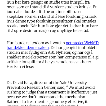
hun her bare gjengir en studie uten innspill fra
noen som er i stand til å vurdere studien kritisk. En
journalist burde alltid be om innspill fra en
skeptiker som er i stand til å lese forskning kritisk
hvis denne type forskningsresultater skal omtales
redaksjonelt. Når hun ikke gjør det, bidrar hun bare
til å spre desinformasjon og unyttige helseråd.
Hun burde ta lærdom av hvordan
nettstedet WebMD
har dekket denne saken
. De har gjengitt innholdet i
studien mer fyldig enn ABC Nyheter, og har også
snakket med eksperter som har kompetanse til å gi
kritiske innspill for å belyse studiens svakheter.
Her kan vi lese:
Dr. David Katz, director of the Yale University
Prevention Research Center, said, "We must avoid
rushing to judge that a treatment is ineffective just
because we don't understand the mechanism.
Rather, if a treatment is genuinely effective, it