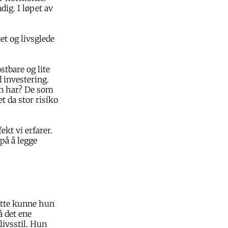
ig. I løpet av
et og livsglede
stbare og lite
 investering.
en har? De som
t da stor risiko
ekt vi erfarer.
 på å legge
ette kunne hun
å det ene
livsstil. Hun