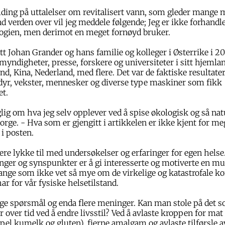
ding på uttalelser om revitalisert vann, som gleder mange
and verden over vil jeg meddele følgende; Jeg er ikke forhandl
gien, men derimot en meget fornøyd bruker.
tt Johan Grander og hans familie og kolleger i Østerrike i 2
yndigheter, presse, forskere og universiteter i sitt hjemland,
, Kina, Nederland, med flere. Det var de faktiske resultate
dyr, vekster, mennesker og diverse type maskiner som fikk
t.
aglig om hva jeg selv opplever ved å spise økologisk og så n
Norge. - Hva som er gjengitt i artikkelen er ikke kjent for m
 i posten.
re lykke til med undersøkelser og erfaringer for egen helse.
inger og synspunkter er å gi interesserte og motiverte en mul
mange som ikke vet så mye om de virkelige og katastrofale 
ar for vår fysiske helsetilstand.
ge spørsmål og enda flere meninger. Kan man stole på det s
r over tid ved å endre livsstil? Ved å avlaste kroppen for mat
pel kumelk og gluten), fjerne amalgam og avlaste tilførsle 