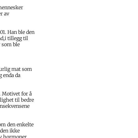
 mennesker
er av
001. Han ble den
i tillegg til
r som ble
aturlig mat som
eg enda da
 Motivet for å
ighet til bedre
konsekvensene
om den enkelte
 den ikke
av hormoner.