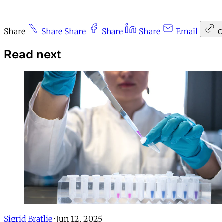
Share
Share
Share
Share
Share
Email
C
Read next
Sigrid Bratlie
·
Jun 12, 2025