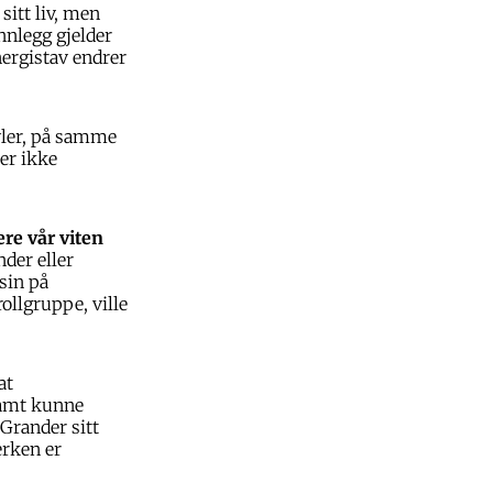
sitt liv, men
nnlegg gjelder
nergistav endrer
yler, på samme
er ikke
ere vår viten
der eller
sin på
ollgruppe, ville
at
 samt kunne
 Grander sitt
erken er