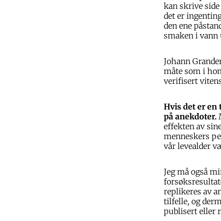
kan skrive side
det er ingentin
den ene påstand
smaken i vann 
Johann Grander
måte som i hom
verifisert viten
Hvis det er en 
på anekdoter.
M
effekten av sin
menneskers pers
vår levealder væ
Jeg må også mi
forsøksresultat
replikeres av an
tilfelle, og de
publisert eller 