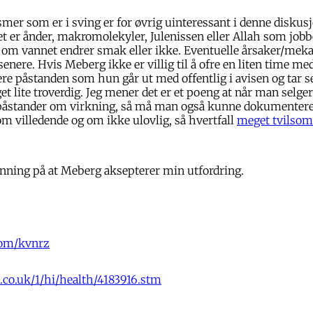
er som er i sving er for øvrig uinteressant i denne diskusj
 er ånder, makromolekyler, Julenissen eller Allah som jobbe
te om vannet endrer smak eller ikke. Eventuelle årsaker/me
enere. Hvis Meberg ikke er villig til å ofre en liten time 
re påstanden som hun går ut med offentlig i avisen og tar seg
t lite troverdig. Jeg mener det er et poeng at når man selge
åstander om virkning, så må man også kunne dokumentere d
m villedende og om ikke ulovlig, så hvertfall
meget tvilsom
enning på at Meberg aksepterer min utfordring.
.com/kvnrz
.co.uk/1/hi/health/4183916.stm