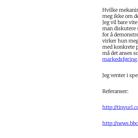
Hvilke mekanism
meg ikke om det
Jeg vil bare vi
man diskutere s
for å demonstre
virker hun mege
med konkrete p
må det anses so
markedsføring
.
Jeg venter i sp
Referanser:
http://tinyurl
http://news.bbc