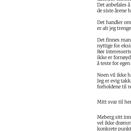
Det anbefales å
de siste årene 
Det handler om 
er alt jeg treng
Det finnes mang
nyttige for eks
Bør interessert
ikke er fornøyd
å teste for egen
Noen vil ikke ha
Jeg er evig takk
forholdene til r
Mitt svar til he
Meberg sitt in
vel ikke drømme
konkrete punkt j