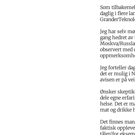
Som tilbakemel
daglig i flere l
GranderTeknolo
Jeg har selv mø
gang hedret av m
Moskva/Russland
observert med 
oppmerksomhe
Jeg forteller d
det er mulig i 
avisen er på vei
Ønsker skeptike
dele egne erfar
helse. Det er 
mat og drikke h
Det finnes man
faktisk oppleve
tåler(for eksem