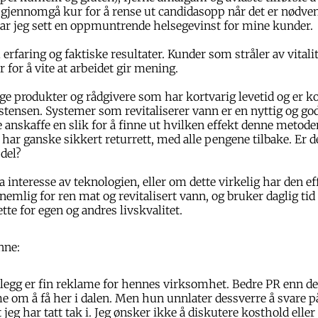
 gjennomgå kur for å rense ut candidasopp når det er nødvend
har jeg sett en oppmuntrende helsegevinst for mine kunder.
erfaring og faktiske resultater. Kunder som stråler av vitalit
er for å vite at arbeidet gir mening.
e produkter og rådgivere som har kortvarig levetid og er ko
istensen. Systemer som revitaliserer vann er en nyttig og god
e anskaffe en slik for å finne ut hvilken effekt denne metod
 har ganske sikkert returrett, med alle pengene tilbake. Er de
 del?
 interesse av teknologien, eller om dette virkelig har den eff
nemlig for ren mat og revitalisert vann, og bruker daglig tid
ette for egen og andres livskvalitet.
nne:
nlegg er fin reklame for hennes virksomhet. Bedre PR enn d
 om å få her i dalen. Men hun unnlater dessverre å svare p
eg har tatt tak i. Jeg ønsker ikke å diskutere kosthold eller 