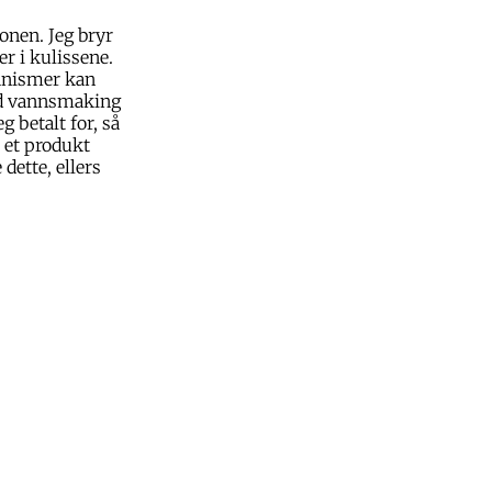
onen. Jeg bryr
r i kulissene.
kanismer kan
med vannsmaking
 betalt for, så
r et produkt
ette, ellers