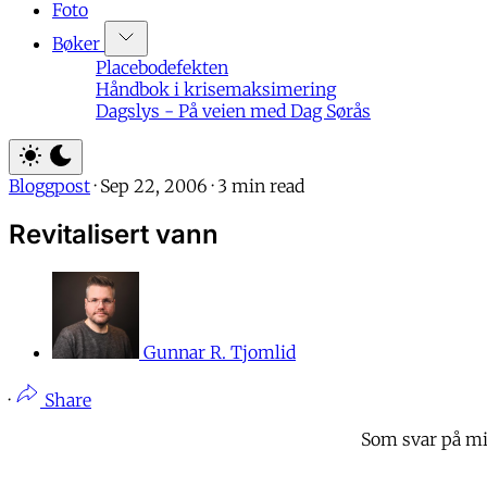
Foto
Bøker
Placebodefekten
Håndbok i krisemaksimering
Dagslys - På veien med Dag Sørås
Bloggpost
·
Sep 22, 2006
·
3 min read
Revitalisert vann
Gunnar R. Tjomlid
·
Share
Som svar på m