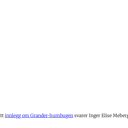
itt
innlegg om Grander-humbugen
svarer Inger Elise Meber