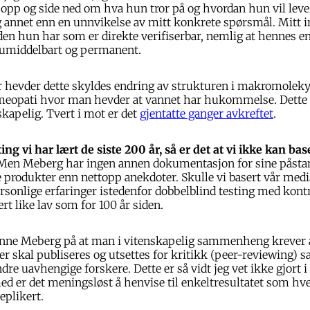
 opp og side ned om hva hun tror på og hvordan hun vil leve 
g annet enn en unnvikelse av mitt konkrete spørsmål. Mitt i
en hun har som er direkte verifiserbar, nemlig at hennes e
umiddelbart og permanent.
 hevder dette skyldes endring av strukturen i makromolek
eopati hvor man hevder at vannet har hukommelse. Dette 
skapelig. Tvert i mot er det
gjentatte ganger avkreftet
.
ting vi har lært de siste 200 år, så er det at vi ikke kan bas
en Meberg har ingen annen dokumentasjon for sine påstan
e produkter enn nettopp anekdoter. Skulle vi basert vår medi
onlige erfaringer istedenfor dobbelblind testing med kontr
rt like lav som for 100 år siden.
nne Meberg på at man i vitenskapelig sammenheng krever 
er skal publiseres og utsettes for kritikk (peer-reviewing)
dre uavhengige forskere. Dette er så vidt jeg vet ikke gjort i
rmed er det meningsløst å henvise til enkeltresultatet som hv
replikert.