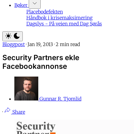
Bøker
Placebodefekten
Håndbok i krisemaksimering
Dagslys - På veien med Dag Sørås
Bloggpost
·
Jan 19, 2013
·
2 min read
Security Partners ekle
Facebookannonse
Gunnar R. Tjomlid
·
Share