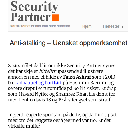
Spørsmålet da blir om ikke Security Partner synes
det kanskje er
bittelitt
upassende å illustrere
annonsen med et bilde av
Faiza Ashraf
som i 2010
ble
kidnappet og bortført
på Haslum i Bærum, og
senere drept i et turområde på Solli i Asker. Et drap
som Håvard Nyfløt og Shamrez Khan ble dømt for
med henholdsvis 18 og 19 års fengsel som straff.
Ingjerd reagerte spontant på dette, og da hun tipset
meg om det reagerte også jeg med vantro. Er det
virkelig mulig?