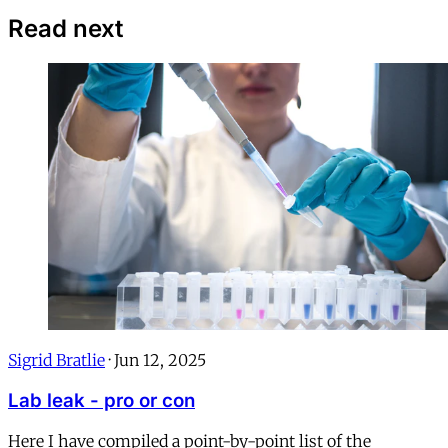
Read next
Sigrid Bratlie
·
Jun 12, 2025
Lab leak - pro or con
Here I have compiled a point-by-point list of the