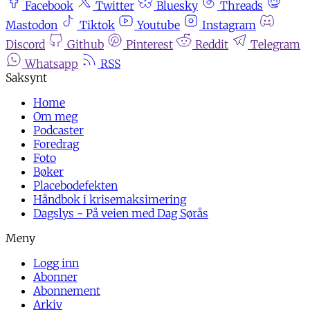
Facebook
Twitter
Bluesky
Threads
Mastodon
Tiktok
Youtube
Instagram
Discord
Github
Pinterest
Reddit
Telegram
Whatsapp
RSS
Home
Om meg
Podcaster
Foredrag
Foto
Bøker
Placebodefekten
Håndbok i krisemaksimering
Dagslys - På veien med Dag Sørås
Logg inn
Abonner
Abonnement
Arkiv