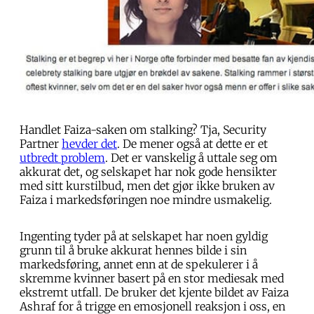
Handlet Faiza-saken om stalking? Tja, Security
Partner
hevder det
. De mener også at dette er et
utbredt problem
. Det er vanskelig å uttale seg om
akkurat det, og selskapet har nok gode hensikter
med sitt kurstilbud, men det gjør ikke bruken av
Faiza i markedsføringen noe mindre usmakelig.
Ingenting tyder på at selskapet har noen gyldig
grunn til å bruke akkurat hennes bilde i sin
markedsføring, annet enn at de spekulerer i å
skremme kvinner basert på en stor mediesak med
ekstremt utfall. De bruker det kjente bildet av Faiza
Ashraf for å trigge en emosjonell reaksjon i oss, en