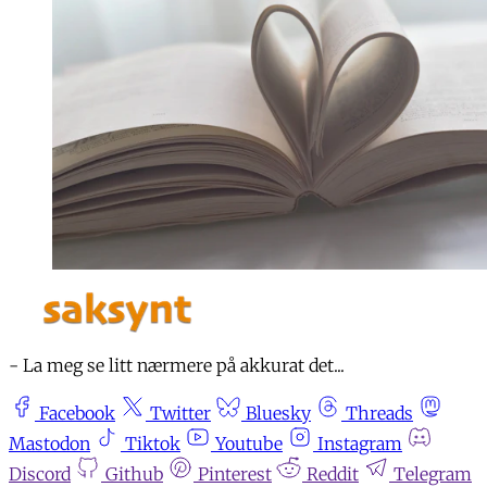
- La meg se litt nærmere på akkurat det...
Facebook
Twitter
Bluesky
Threads
Mastodon
Tiktok
Youtube
Instagram
Discord
Github
Pinterest
Reddit
Telegram