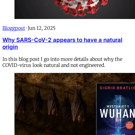
Bloggpost
·
Jun 12, 2025
Why SARS-CoV-2 appears to have a natural
origin
In this blog post I go into more details about why the
COVID-virus look natural and not engineered.