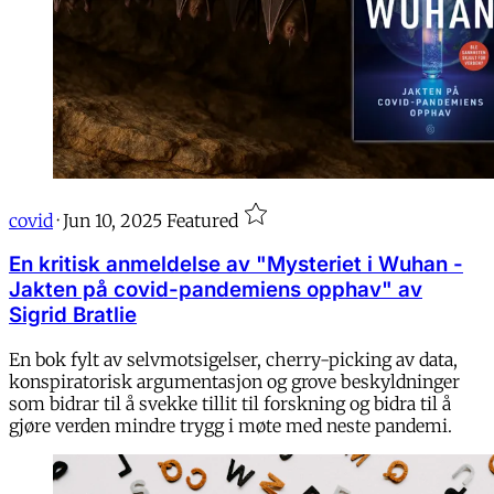
covid
·
Jun 10, 2025
Featured
En kritisk anmeldelse av "Mysteriet i Wuhan -
Jakten på covid-pandemiens opphav" av
Sigrid Bratlie
En bok fylt av selvmotsigelser, cherry-picking av data,
konspiratorisk argumentasjon og grove beskyldninger
som bidrar til å svekke tillit til forskning og bidra til å
gjøre verden mindre trygg i møte med neste pandemi.