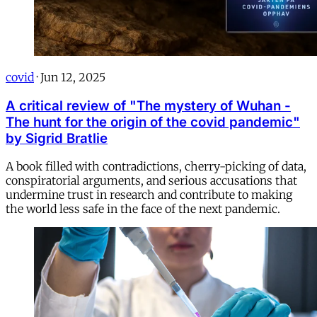
covid
·
Jun 12, 2025
A critical review of "The mystery of Wuhan -
The hunt for the origin of the covid pandemic"
by Sigrid Bratlie
A book filled with contradictions, cherry-picking of data,
conspiratorial arguments, and serious accusations that
undermine trust in research and contribute to making
the world less safe in the face of the next pandemic.