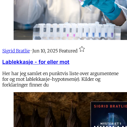
Sigrid Bratlie
·
Jun 10, 2025
Featured
Lablekkasje - for eller mot
Her har jeg samlet en punktvis liste over argumentene
for og mot lablekkasje-hypotesen(e). Kilder og
forklaringer finner du