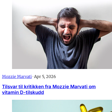
Mozzie Marvati
·
Apr 5, 2026
Tilsvar til kritikken fra Mozzie Marvati om
vitamin D-tilskudd