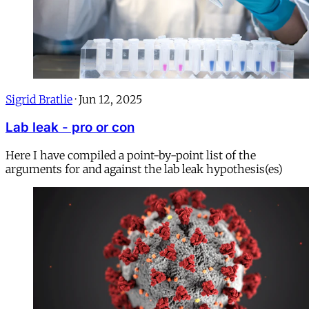
Sigrid Bratlie
·
Jun 12, 2025
Lab leak - pro or con
Here I have compiled a point-by-point list of the
arguments for and against the lab leak hypothesis(es)