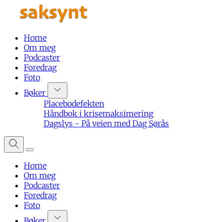
Home
Om meg
Podcaster
Foredrag
Foto
Bøker
Placebodefekten
Håndbok i krisemaksimering
Dagslys - På veien med Dag Sørås
Home
Om meg
Podcaster
Foredrag
Foto
Bøker