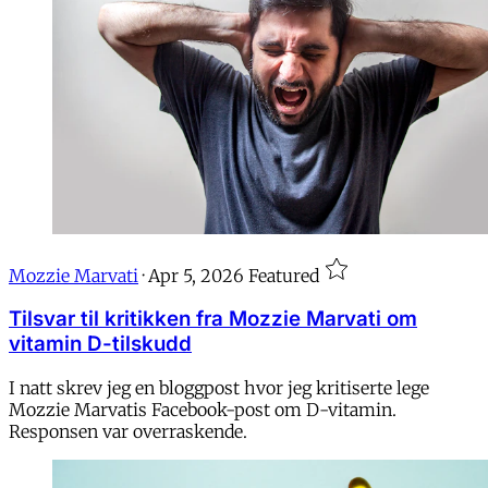
Mozzie Marvati
·
Apr 5, 2026
Featured
Tilsvar til kritikken fra Mozzie Marvati om
vitamin D-tilskudd
I natt skrev jeg en bloggpost hvor jeg kritiserte lege
Mozzie Marvatis Facebook-post om D-vitamin.
Responsen var overraskende.