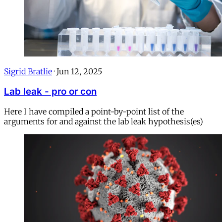
Sigrid Bratlie
·
Jun 12, 2025
Lab leak - pro or con
Here I have compiled a point-by-point list of the
arguments for and against the lab leak hypothesis(es)