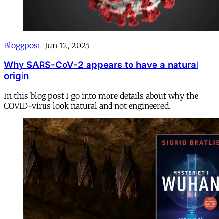
Bloggpost
·
Jun 12, 2025
Why SARS-CoV-2 appears to have a natural
origin
In this blog post I go into more details about why the
COVID-virus look natural and not engineered.