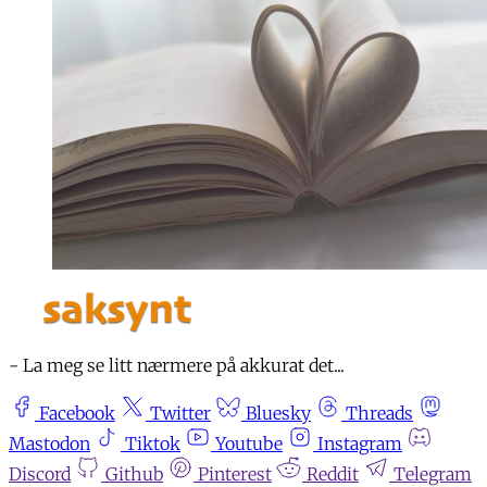
- La meg se litt nærmere på akkurat det...
Facebook
Twitter
Bluesky
Threads
Mastodon
Tiktok
Youtube
Instagram
Discord
Github
Pinterest
Reddit
Telegram