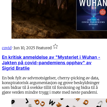
covid
·
Jun 10, 2025
Featured
En kritisk anmeldelse av "Mysteriet i Wuhan -
Jakten på covid-pandemiens opphav" av
Sigrid Bratlie
En bok fylt av selvmotsigelser, cherry-picking av data,
konspiratorisk argumentasjon og grove beskyldninger
som bidrar til å svekke tillit til forskning og bidra til å
gjøre verden mindre trygg i møte med neste pandemi.