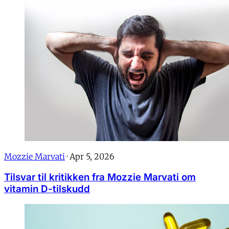
Mozzie Marvati
·
Apr 5, 2026
Tilsvar til kritikken fra Mozzie Marvati om
vitamin D-tilskudd