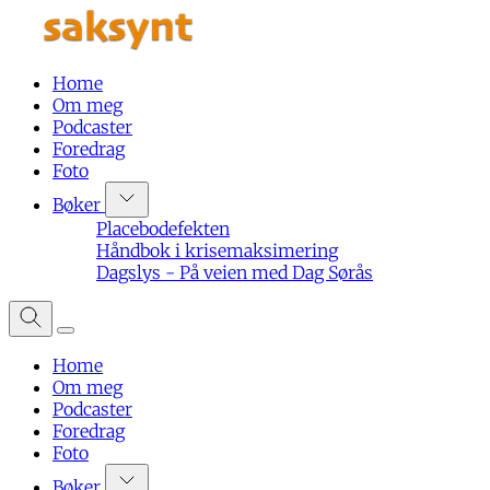
Home
Om meg
Podcaster
Foredrag
Foto
Bøker
Placebodefekten
Håndbok i krisemaksimering
Dagslys - På veien med Dag Sørås
Home
Om meg
Podcaster
Foredrag
Foto
Bøker