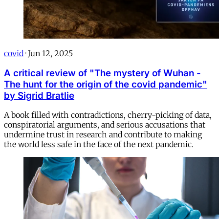
covid
·
Jun 12, 2025
A critical review of "The mystery of Wuhan -
The hunt for the origin of the covid pandemic"
by Sigrid Bratlie
A book filled with contradictions, cherry-picking of data,
conspiratorial arguments, and serious accusations that
undermine trust in research and contribute to making
the world less safe in the face of the next pandemic.