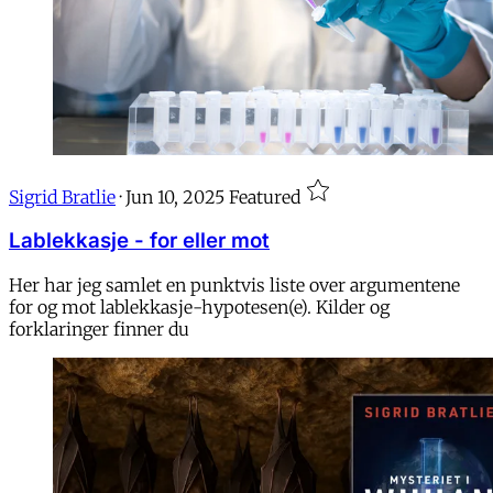
Sigrid Bratlie
·
Jun 10, 2025
Featured
Lablekkasje - for eller mot
Her har jeg samlet en punktvis liste over argumentene
for og mot lablekkasje-hypotesen(e). Kilder og
forklaringer finner du