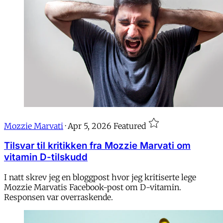
Mozzie Marvati
·
Apr 5, 2026
Featured
Tilsvar til kritikken fra Mozzie Marvati om
vitamin D-tilskudd
I natt skrev jeg en bloggpost hvor jeg kritiserte lege
Mozzie Marvatis Facebook-post om D-vitamin.
Responsen var overraskende.