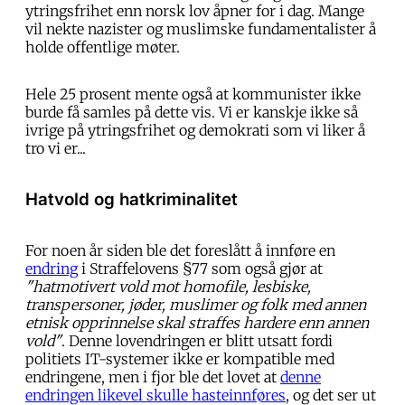
ytringsfrihet enn norsk lov åpner for i dag. Mange
vil nekte nazister og muslimske fundamentalister å
holde offentlige møter.
Hele 25 prosent mente også at kommunister ikke
burde få samles på dette vis. Vi er kanskje ikke så
ivrige på ytringsfrihet og demokrati som vi liker å
tro vi er...
Hatvold og hatkriminalitet
For noen år siden ble det foreslått å innføre en
endring
i Straffelovens §77 som også gjør at
"hatmotivert vold mot homofile, lesbiske,
transpersoner, jøder, muslimer og folk med annen
etnisk opprinnelse skal straffes hardere enn annen
vold"
. Denne lovendringen er blitt utsatt fordi
politiets IT-systemer ikke er kompatible med
endringene, men i fjor ble det lovet at
denne
endringen likevel skulle hasteinnføres
, og det ser ut