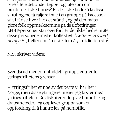
bare å feie det under teppet og late som om
problemet ikke finnes? Er det ikke bedre å la disse
skrotingene få raljere inne i en gruppe på Facebook
så vi får se hvor ille det står til, og på den måten
gjøre folk oppmerksomme på de utfordringer
LHBT-personer står overfor? Er det ikke bedre møte
disse personene med et kollektivt
"Dette er vi svært
uenige i!"
, heller enn å nekte dem å ytre idiotien sin?
NRK skriver videre:
Svendsrud mener innholdet i gruppa er utenfor
ytringsfrihetens grenser.
– Ytringsfrihet er noe av det beste vi har her i
Norge, men disse ytringene mener jeg bryter med
ytringsfriheten. De diskuterer drap av homofile, og
drapsmetoder. Jeg opplever gruppa som en
oppfordring til å hamre løs på homofile.