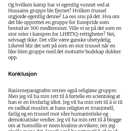
Og hvilken kamp har vi egentlig vunnet ved at
Hussains gruppe ble fjernet? Hvilken trussel
utgjorde egentlig denne? La oss snu på det. Hva om
det ble opprettet en gruppe for Europride som
bestod av 300 medlemmer. Ville vi se på det som en
stor seier i kampen for LHBTIQ-rettigheter? Nei,
selvsagt ikke. Det ville være ganske ubetydelig.
Likevel blir det sett på som en stor trussel når en
like liten gruppe med det motsatte budskap dukker
opp.
Konklusjon
Rasismeparagrafen verner også religiøse grupper.
Men jeg vil ha min rett til å fortelle en scientolog at
han er en livsfarlig idiot. Jeg vil ha min rett til å si til
en radikal muslim at hans religion er irrasjonell,
farlig og en trussel mot våre humanistiske og
demokratiske verdier. Jeg vil ha min rett til å blogge
om at homofile er noen kvalme avvikere, om jeg