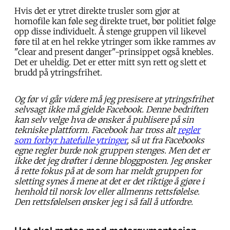
Hvis det er ytret direkte trusler som gjør at
homofile kan føle seg direkte truet, bør politiet følge
opp disse individuelt. Å stenge gruppen vil likevel
føre til at en hel rekke ytringer som ikke rammes av
"clear and present danger"-prinsippet også knebles.
Det er uheldig. Det er etter mitt syn rett og slett et
brudd på ytringsfrihet.
Og før vi går videre må jeg presisere at ytringsfrihet
selvsagt ikke må gjelde Facebook. Denne bedriften
kan selv velge hva de ønsker å publisere på sin
tekniske plattform. Facebook har tross alt
regler
som forbyr hatefulle ytringer
, så ut fra Facebooks
egne regler burde nok gruppen stenges. Men det er
ikke det jeg drøfter i denne bloggposten. Jeg ønsker
å rette fokus på at de som har meldt gruppen for
sletting synes å mene at det er det riktige å gjøre i
henhold til norsk lov eller allmenns rettsfølelse.
Den rettsfølelsen ønsker jeg i så fall å utfordre.