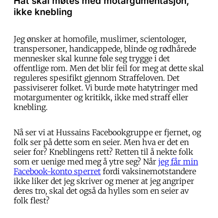
Hat skal møtes med motargumentasjon,
ikke knebling
Jeg ønsker at homofile, muslimer, scientologer,
transpersoner, handicappede, blinde og rødhårede
mennesker skal kunne føle seg trygge i det
offentlige rom. Men det blir feil for meg at dette skal
reguleres spesifikt gjennom Straffeloven. Det
passiviserer folket. Vi burde møte hatytringer med
motargumenter og kritikk, ikke med straff eller
knebling.
Nå ser vi at Hussains Facebookgruppe er fjernet, og
folk ser på dette som en seier. Men hva er det en
seier for? Kneblingens rett? Retten til å nekte folk
som er uenige med meg å ytre seg? Når
jeg får min
Facebook-konto sperret
fordi vaksinemotstandere
ikke liker det jeg skriver og mener at jeg angriper
deres tro, skal det også da hylles som en seier av
folk flest?