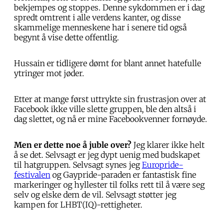
bekjempes og stoppes. Denne sykdommen er i dag
spredt omtrent i alle verdens kanter, og disse
skammelige menneskene har i senere tid også
begynt å vise dette offentlig.
Hussain er tidligere dømt for blant annet hatefulle
ytringer mot jøder.
Etter at mange først uttrykte sin frustrasjon over at
Facebook ikke ville slette gruppen, ble den altså i
dag slettet, og nå er mine Facebookvenner fornøyde.
Men er dette noe å juble over?
Jeg klarer ikke helt
å se det. Selvsagt er jeg dypt uenig med budskapet
til hatgruppen. Selvsagt synes jeg
Europride-
festivalen
og Gaypride-paraden er fantastisk fine
markeringer og hyllester til folks rett til å være seg
selv og elske dem de vil. Selvsagt støtter jeg
kampen for LHBT(IQ)-rettigheter.