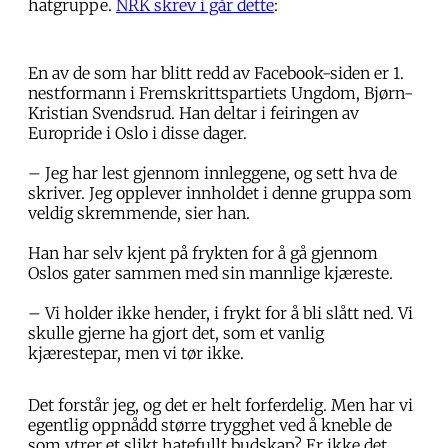
hatgruppe.
NRK skrev i går dette
:
En av de som har blitt redd av Facebook-siden er 1.
nestformann i Fremskrittspartiets Ungdom, Bjørn-
Kristian Svendsrud. Han deltar i feiringen av
Europride i Oslo i disse dager.
– Jeg har lest gjennom innleggene, og sett hva de
skriver. Jeg opplever innholdet i denne gruppa som
veldig skremmende, sier han.
Han har selv kjent på frykten for å gå gjennom
Oslos gater sammen med sin mannlige kjæreste.
– Vi holder ikke hender, i frykt for å bli slått ned. Vi
skulle gjerne ha gjort det, som et vanlig
kjærestepar, men vi tør ikke.
Det forstår jeg, og det er helt forferdelig. Men har vi
egentlig oppnådd større trygghet ved å kneble de
som ytrer et slikt hatefullt budskap? Er ikke det