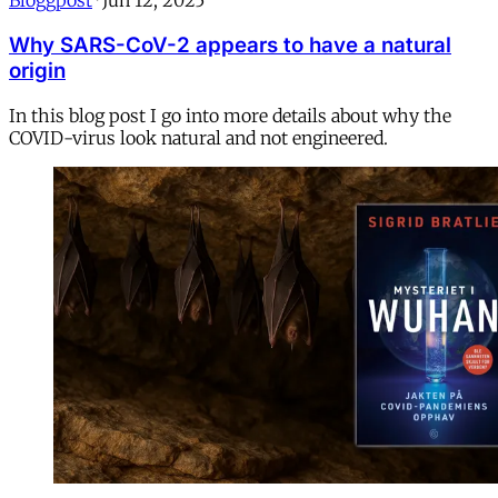
Bloggpost
·
Jun 12, 2025
Why SARS-CoV-2 appears to have a natural
origin
In this blog post I go into more details about why the
COVID-virus look natural and not engineered.