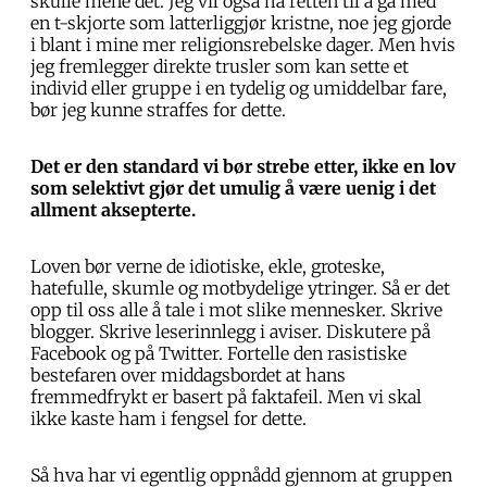
skulle mene det. Jeg vil også ha retten til å gå med
en t-skjorte som latterliggjør kristne, noe jeg gjorde
i blant i mine mer religionsrebelske dager. Men hvis
jeg fremlegger direkte trusler som kan sette et
individ eller gruppe i en tydelig og umiddelbar fare,
bør jeg kunne straffes for dette.
Det er den standard vi bør strebe etter, ikke en lov
som selektivt gjør det umulig å være uenig i det
allment aksepterte.
Loven bør verne de idiotiske, ekle, groteske,
hatefulle, skumle og motbydelige ytringer. Så er det
opp til oss alle å tale i mot slike mennesker. Skrive
blogger. Skrive leserinnlegg i aviser. Diskutere på
Facebook og på Twitter. Fortelle den rasistiske
bestefaren over middagsbordet at hans
fremmedfrykt er basert på faktafeil. Men vi skal
ikke kaste ham i fengsel for dette.
Så hva har vi egentlig oppnådd gjennom at gruppen