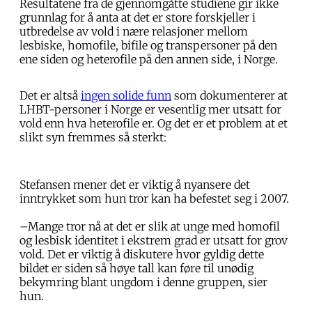
Resultatene fra de gjennomgåtte studiene gir ikke
grunnlag for å anta at det er store forskjeller i
utbredelse av vold i nære relasjoner mellom
lesbiske, homofile, bifile og transpersoner på den
ene siden og heterofile på den annen side, i Norge.
Det er altså
ingen solide funn
som dokumenterer at
LHBT-personer i Norge er vesentlig mer utsatt for
vold enn hva heterofile er. Og det er et problem at et
slikt syn fremmes så sterkt:
Stefansen mener det er viktig å nyansere det
inntrykket som hun tror kan ha befestet seg i 2007.
–Mange tror nå at det er slik at unge med homofil
og lesbisk identitet i ekstrem grad er utsatt for grov
vold. Det er viktig å diskutere hvor gyldig dette
bildet er siden så høye tall kan føre til unødig
bekymring blant ungdom i denne gruppen, sier
hun.