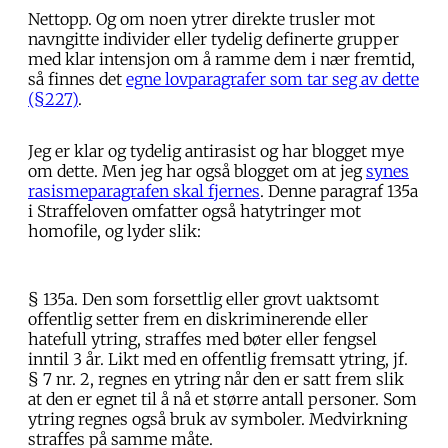
Nettopp. Og om noen ytrer direkte trusler mot
navngitte individer eller tydelig definerte grupper
med klar intensjon om å ramme dem i nær fremtid,
så finnes det
egne lovparagrafer som tar seg av dette
(§227)
.
Jeg er klar og tydelig antirasist og har blogget mye
om dette. Men jeg har også blogget om at jeg
synes
rasismeparagrafen skal fjernes
. Denne paragraf 135a
i Straffeloven omfatter også hatytringer mot
homofile, og lyder slik:
§ 135a. Den som forsettlig eller grovt uaktsomt
offentlig setter frem en diskriminerende eller
hatefull ytring, straffes med bøter eller fengsel
inntil 3 år. Likt med en offentlig fremsatt ytring, jf.
§ 7 nr. 2, regnes en ytring når den er satt frem slik
at den er egnet til å nå et større antall personer. Som
ytring regnes også bruk av symboler. Medvirkning
straffes på samme måte.