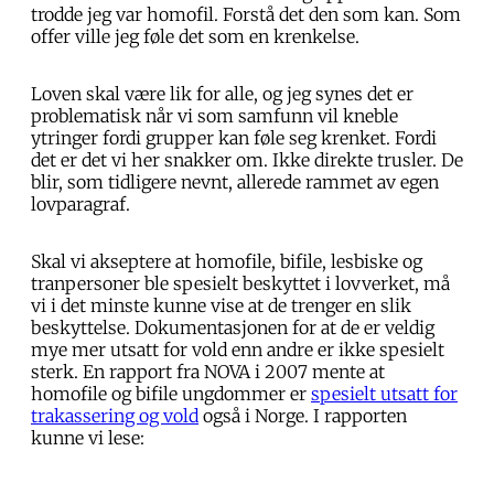
trodde jeg var homofil. Forstå det den som kan. Som
offer ville jeg føle det som en krenkelse.
Loven skal være lik for alle, og jeg synes det er
problematisk når vi som samfunn vil kneble
ytringer fordi grupper kan føle seg krenket. Fordi
det er det vi her snakker om. Ikke direkte trusler. De
blir, som tidligere nevnt, allerede rammet av egen
lovparagraf.
Skal vi akseptere at homofile, bifile, lesbiske og
tranpersoner ble spesielt beskyttet i lovverket, må
vi i det minste kunne vise at de trenger en slik
beskyttelse. Dokumentasjonen for at de er veldig
mye mer utsatt for vold enn andre er ikke spesielt
sterk. En rapport fra NOVA i 2007 mente at
homofile og bifile ungdommer er
spesielt utsatt for
trakassering og vold
også i Norge. I rapporten
kunne vi lese: