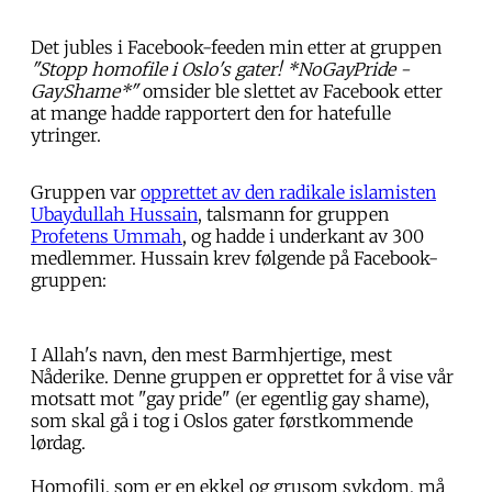
Det jubles i Facebook-feeden min etter at gruppen
"Stopp homofile i Oslo's gater! *NoGayPride -
GayShame*"
omsider ble slettet av Facebook etter
at mange hadde rapportert den for hatefulle
ytringer.
Gruppen var
opprettet av den radikale islamisten
Ubaydullah Hussain
, talsmann for gruppen
Profetens Ummah
, og hadde i underkant av 300
medlemmer. Hussain krev følgende på Facebook-
gruppen:
I Allah's navn, den mest Barmhjertige, mest
Nåderike. Denne gruppen er opprettet for å vise vår
motsatt mot "gay pride" (er egentlig gay shame),
som skal gå i tog i Oslos gater førstkommende
lørdag.
Homofili, som er en ekkel og grusom sykdom, må