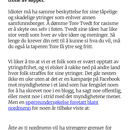
trone av søppel.
Idioter må ha samme beskyttelse for sine tåpelige
og skadelige ytringer som enhver annen
samfunnsborger. Å dømme Tore Tvedt for rasisme
er å skyte oss selv i foten. Tvedt sine ideer har like
stor verdi som hver av våre ideer og meninger. Så
lenge du krever din rett til å kunne si hva du vil, må
du også la taperen Tore få ytre seg fritt.
Vi liker å tro at vi er et folk som er svært opptatt av
ytringsfrihet, og vi elsker å rakke ned på andre land
hvor folk straffes for sine ytringer. Det går nesten
ikke en uke uten at det er en kampanje på Facebook
mot myndighetene i et land som har fengslet noen
for å ha skrevet noe i en blogg, ha sagt noe offentlig,
eller ment noe i strid med det myndighetene mener.
Men en
spørreundersøkelse foretatt blant
nordmenn
for noen år tilbake viste at:
Åtte av ti nordmenn vil ha strengere grenser for