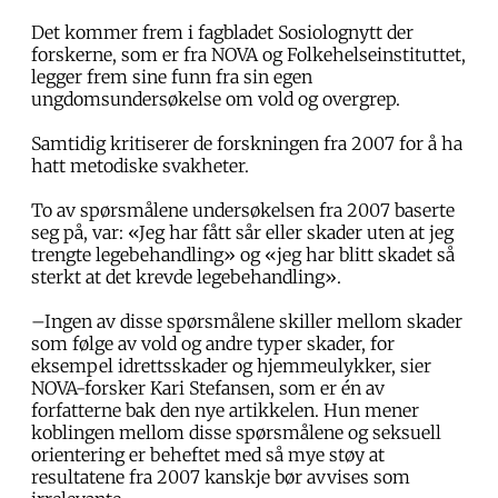
Det kommer frem i fagbladet Sosiolognytt der
forskerne, som er fra NOVA og Folkehelseinstituttet,
legger frem sine funn fra sin egen
ungdomsundersøkelse om vold og overgrep.
Samtidig kritiserer de forskningen fra 2007 for å ha
hatt metodiske svakheter.
To av spørsmålene undersøkelsen fra 2007 baserte
seg på, var: «Jeg har fått sår eller skader uten at jeg
trengte legebehandling» og «jeg har blitt skadet så
sterkt at det krevde legebehandling».
–Ingen av disse spørsmålene skiller mellom skader
som følge av vold og andre typer skader, for
eksempel idrettsskader og hjemmeulykker, sier
NOVA-forsker Kari Stefansen, som er én av
forfatterne bak den nye artikkelen. Hun mener
koblingen mellom disse spørsmålene og seksuell
orientering er beheftet med så mye støy at
resultatene fra 2007 kanskje bør avvises som