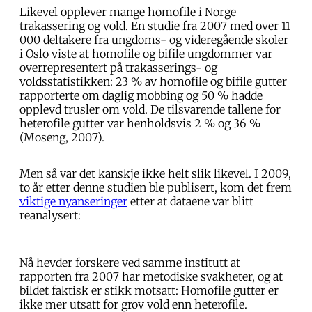
Likevel opplever mange homofile i Norge
trakassering og vold. En studie fra 2007 med over 11
000 deltakere fra ungdoms- og videregående skoler
i Oslo viste at homofile og bifile ungdommer var
overrepresentert på trakasserings- og
voldsstatistikken: 23 % av homofile og bifile gutter
rapporterte om daglig mobbing og 50 % hadde
opplevd trusler om vold. De tilsvarende tallene for
heterofile gutter var henholdsvis 2 % og 36 %
(Moseng, 2007).
Men så var det kanskje ikke helt slik likevel. I 2009,
to år etter denne studien ble publisert, kom det frem
viktige nyanseringer
etter at dataene var blitt
reanalysert:
Nå hevder forskere ved samme institutt at
rapporten fra 2007 har metodiske svakheter, og at
bildet faktisk er stikk motsatt: Homofile gutter er
ikke mer utsatt for grov vold enn heterofile.