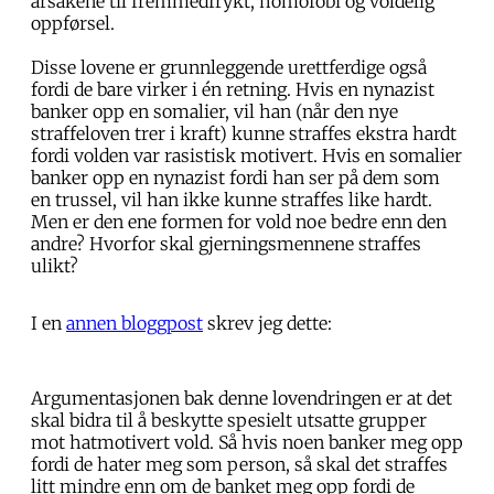
årsakene til fremmedfrykt, homofobi og voldelig
oppførsel.
Disse lovene er grunnleggende urettferdige også
fordi de bare virker i én retning. Hvis en nynazist
banker opp en somalier, vil han (når den nye
straffeloven trer i kraft) kunne straffes ekstra hardt
fordi volden var rasistisk motivert. Hvis en somalier
banker opp en nynazist fordi han ser på dem som
en trussel, vil han ikke kunne straffes like hardt.
Men er den ene formen for vold noe bedre enn den
andre? Hvorfor skal gjerningsmennene straffes
ulikt?
I en
annen bloggpost
skrev jeg dette:
Argumentasjonen bak denne lovendringen er at det
skal bidra til å beskytte spesielt utsatte grupper
mot hatmotivert vold. Så hvis noen banker meg opp
fordi de hater meg som person, så skal det straffes
litt mindre enn om de banket meg opp fordi de