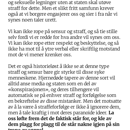
og seksuelle legninger uten at staten skal utøve
straff for dette. Men et slikt fritt samfunn krever
også at vi borgere engasjerer oss og sier i fra når vi
synes noen taler urett.
Vi kan ikke rope på sensur og straff, og så tie stille
selv fordi vi er redde for hva andre vil synes om oss.
Vi kan ikke rope etter respekt og beskyttelse, og så
ikke ha mot til å ytre verbal eller skriftlig motstand
mot de vi mener krenker oss.
Det er også historieløst å ikke se at denne type
straff og sensur bare gir styrke til disse syke
menneskene. Hjernedøde tapere av denne sort vil
alltid anse media og staten som en del av
«konspirasjonen», og deres tilhengere vil
automatisk se på enhver straff og forfølgelse som
en bekreftelse av disse mistanker. Men det motsatte
av å la være å straffeforfølge er ikke å ignorere dem,
men å tale kraftig i mot deres paranoide ideer.
La
oss løfte frem det de faktisk står for, og kle av
dem plagg for plagg til de står nakne igjen på sin