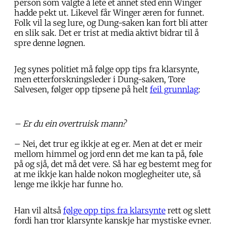
person som valgte å lete et annet sted enn Winger
hadde pekt ut. Likevel får Winger æren for funnet.
Folk vil la seg lure, og Dung-saken kan fort bli atter
en slik sak. Det er trist at media aktivt bidrar til å
spre denne løgnen.
Jeg synes politiet må følge opp tips fra klarsynte,
men etterforskningsleder i Dung-saken, Tore
Salvesen, følger opp tipsene på helt
feil grunnlag
:
– Er du ein overtruisk mann?
– Nei, det trur eg ikkje at eg er. Men at det er meir
mellom himmel og jord enn det me kan ta på, føle
på og sjå, det må det vere. Så har eg bestemt meg for
at me ikkje kan halde nokon moglegheiter ute, så
lenge me ikkje har funne ho.
Han vil altså
følge opp tips fra klarsynte
rett og slett
fordi han tror klarsynte kanskje har mystiske evner.