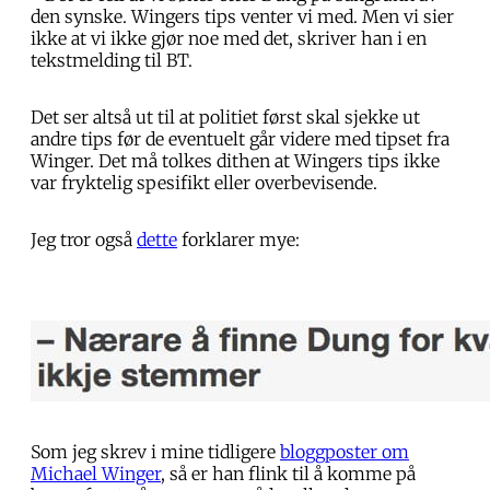
den synske. Wingers tips venter vi med. Men vi sier
ikke at vi ikke gjør noe med det, skriver han i en
tekstmelding til BT.
Det ser altså ut til at politiet først skal sjekke ut
andre tips før de eventuelt går videre med tipset fra
Winger. Det må tolkes dithen at Wingers tips ikke
var fryktelig spesifikt eller overbevisende.
Jeg tror også
dette
forklarer mye:
Som jeg skrev i mine tidligere
bloggposter om
Michael Winger
, så er han flink til å komme på