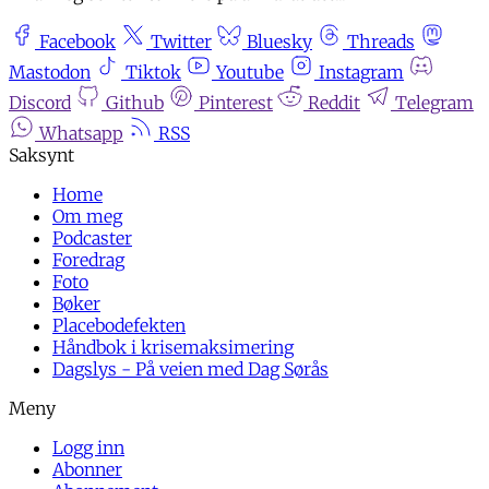
Facebook
Twitter
Bluesky
Threads
Mastodon
Tiktok
Youtube
Instagram
Discord
Github
Pinterest
Reddit
Telegram
Whatsapp
RSS
Home
Om meg
Podcaster
Foredrag
Foto
Bøker
Placebodefekten
Håndbok i krisemaksimering
Dagslys - På veien med Dag Sørås
Logg inn
Abonner