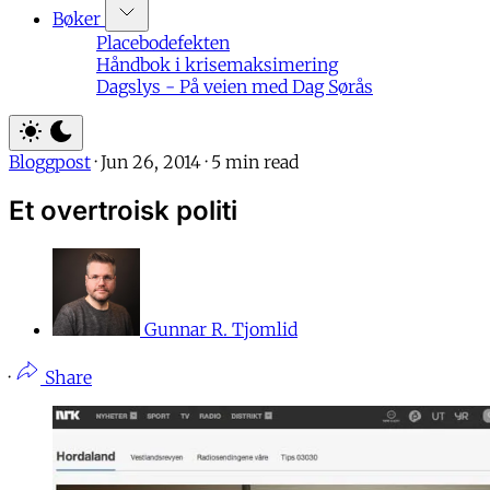
Bøker
Placebodefekten
Håndbok i krisemaksimering
Dagslys - På veien med Dag Sørås
Bloggpost
·
Jun 26, 2014
·
5 min read
Et overtroisk politi
Gunnar R. Tjomlid
·
Share