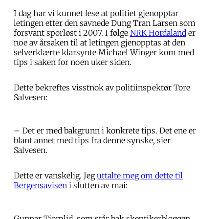
I dag har vi kunnet lese at politiet gjenopptar
letingen etter den savnede Dung Tran Larsen som
forsvant sporløst i 2007. I følge
NRK Hordaland
er
noe av årsaken til at letingen gjenopptas at den
selverklærte klarsynte Michael Winger kom med
tips i saken for noen uker siden.
Dette bekreftes visstnok av politiinspektør Tore
Salvesen:
– Det er med bakgrunn i konkrete tips. Det ene er
blant annet med tips fra denne synske, sier
Salvesen.
Dette er vanskelig. Jeg
uttalte meg om dette til
Bergensavisen
i slutten av mai:
Gunnar Tjomlid, som står bak skeptikerbloggen