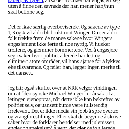
saken) av type 3
, altså der Michael har engasjert seg
uten å finne den savnede der han mener han/hun
skal befinne seg.
Det er ikke særlig overbevisende. Og sakene av type
1, 3 og 4 vil aldri bli brukt mot Winger. Du ser aldri
folk trekke frem de mange sakene hvor Wingers
engasjement ikke førte til noe nyttig. Vi husker
treffene, og glemmer bommertene. Ved å engasjere
seg i saker hvor politiet allerede har lett og
eliminert store områder, vil hans sjanse for å lykkes
øke tilsvarende. Og feiler han, legger ingen merke til
det uansett.
Jeg blir også skuffet over at NRK velger vinklingen
om at "den synske Michael Winger" er årsak til at
letingen gjenopptas, når dette ikke kan bekreftes av
politiet selv, og uansett burde være fullstendig
irrelevant. Det er ikke media sin jobb å spre overtro
og vrangforestillinger. Eller skal de begynne å skrive
saker hvor de forklarer hendelser med julenissen,
engler og spøkelser? Å vent, det gjør de jo allerede.