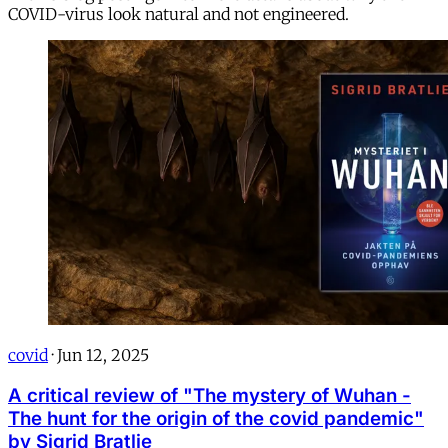
COVID-virus look natural and not engineered.
covid
·
Jun 12, 2025
A critical review of "The mystery of Wuhan -
The hunt for the origin of the covid pandemic"
by Sigrid Bratlie