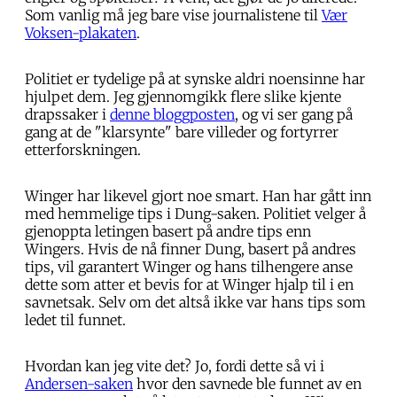
Som vanlig må jeg bare vise journalistene til
Vær
Voksen-plakaten
.
Politiet er tydelige på at synske aldri noensinne har
hjulpet dem. Jeg gjennomgikk flere slike kjente
drapssaker i
denne bloggposten
, og vi ser gang på
gang at de "klarsynte" bare villeder og fortyrrer
etterforskningen.
Winger har likevel gjort noe smart. Han har gått inn
med hemmelige tips i Dung-saken. Politiet velger å
gjenoppta letingen basert på andre tips enn
Wingers. Hvis de nå finner Dung, basert på andres
tips, vil garantert Winger og hans tilhengere anse
dette som atter et bevis for at Winger hjalp til i en
savnetsak. Selv om det altså ikke var hans tips som
ledet til funnet.
Hvordan kan jeg vite det? Jo, fordi dette så vi i
Andersen-saken
hvor den savnede ble funnet av en