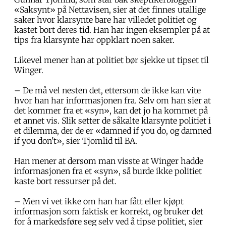
«Saksynt» på Nettavisen, sier at det finnes utallige
saker hvor klarsynte bare har villedet politiet og
kastet bort deres tid. Han har ingen eksempler på at
tips fra klarsynte har oppklart noen saker.
Likevel mener han at politiet bør sjekke ut tipset til
Winger.
– De må vel nesten det, ettersom de ikke kan vite
hvor han har informasjonen fra. Selv om han sier at
det kommer fra et «syn», kan det jo ha kommet på
et annet vis. Slik setter de såkalte klarsynte politiet i
et dilemma, der de er «damned if you do, og damned
if you don't», sier Tjomlid til BA.
Han mener at dersom man visste at Winger hadde
informasjonen fra et «syn», så burde ikke politiet
kaste bort ressurser på det.
– Men vi vet ikke om han har fått eller kjøpt
informasjon som faktisk er korrekt, og bruker det
for å markedsføre seg selv ved å tipse politiet, sier