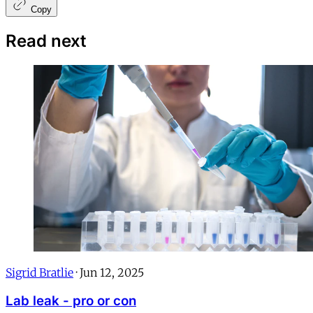
Copy
Read next
Sigrid Bratlie
·
Jun 12, 2025
Lab leak - pro or con