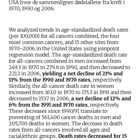
USA hvor de sammenligner dødstallene fra kreft i
1970, 1990 og 2006:
We analyzed trends in age-standardized death rates
(per 100,000) for all cancers combined, the four
most common cancers, and 15 other sites from
1970–2006 in the United States using joinpoint
regression model. The age-standardized death rate
for all-cancers combined in men increased from
249.3 in 1970 to 279.8 in 1990, and then decreased to
221.1 in 2006,
yielding a net decline of 21% and
11% from the 1990 and 1970 rates
, respectively.
Similarly, the all-cancer death rate in women
increased from 163.0 in 1970 to 175.3 in 1991 and then
decreased to 153.7 in 2006,
a net decline of 12% and
6% from the 1991 and 1970 rates
, respectively.
These decreases since 1990/91 translate to
preventing of 561,400 cancer deaths in men and
205,700 deaths in women. The decrease in death
rates from all-cancers involved all ages and
racial/ethnic groups.
Death rates decreased for 15