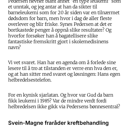
Pedersen nevner blant annet "en type leukemi" som
et unntak, og jeg antar at han da sikter til
barneleukemi som for 20 år siden var en tilnærmet
dødsdom for barn, men hvor i dag de aller fleste
overlever og blir friske. Synes Pedersen at det er
bortkastede penger å oppnå slike resultater? Og
hvorfor forsøker han å bagatellisere slike
fantastiske fremskritt gjort i skolemedisinens
navn?
Vi vet svaret. Han har en agenda om å forlede sine
lesere til å tro at tilstanden er verre enn hva den er,
og at han sitter med svaret og løsningen: Hans egen
helbredelsestelefon.
For en kynisk sjarlatan. Og hvor var Gud da barn
fikk leukemi i 1985? Var de mindre verdt fordi
helbredelsen ikke gikk via Pedersens bønnesentral?
Svein-Magne fraråder kreftbehandling