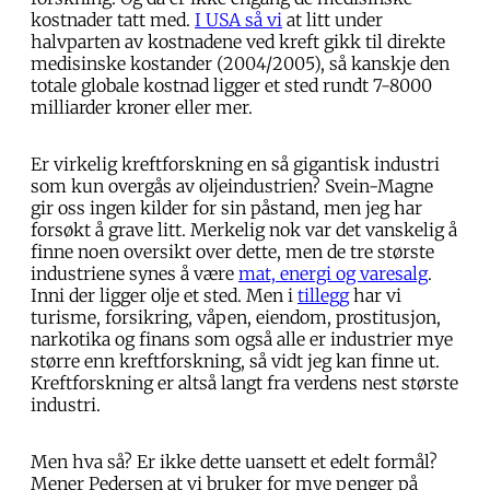
kostnader tatt med.
I USA så vi
at litt under
halvparten av kostnadene ved kreft gikk til direkte
medisinske kostander (2004/2005), så kanskje den
totale globale kostnad ligger et sted rundt 7-8000
milliarder kroner eller mer.
Er virkelig kreftforskning en så gigantisk industri
som kun overgås av oljeindustrien? Svein-Magne
gir oss ingen kilder for sin påstand, men jeg har
forsøkt å grave litt. Merkelig nok var det vanskelig å
finne noen oversikt over dette, men de tre største
industriene synes å være
mat, energi og varesalg
.
Inni der ligger olje et sted. Men i
tillegg
har vi
turisme, forsikring, våpen, eiendom, prostitusjon,
narkotika og finans som også alle er industrier mye
større enn kreftforskning, så vidt jeg kan finne ut.
Kreftforskning er altså langt fra verdens nest største
industri.
Men hva så? Er ikke dette uansett et edelt formål?
Mener Pedersen at vi bruker for mye penger på