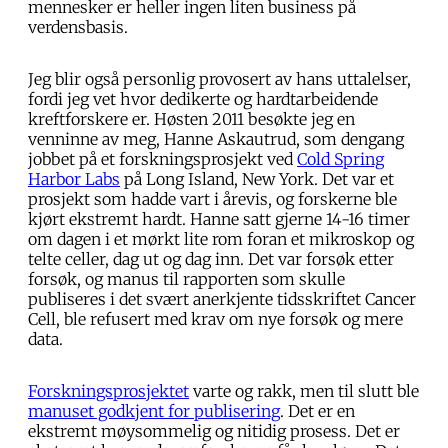
mennesker er heller ingen liten business på
verdensbasis.
Jeg blir også personlig provosert av hans uttalelser,
fordi jeg vet hvor dedikerte og hardtarbeidende
kreftforskere er. Høsten 2011 besøkte jeg en
venninne av meg, Hanne Askautrud, som dengang
jobbet på et forskningsprosjekt ved
Cold Spring
Harbor Labs
på Long Island, New York. Det var et
prosjekt som hadde vart i årevis, og forskerne ble
kjørt ekstremt hardt. Hanne satt gjerne 14-16 timer
om dagen i et mørkt lite rom foran et mikroskop og
telte celler, dag ut og dag inn. Det var forsøk etter
forsøk, og manus til rapporten som skulle
publiseres i det svært anerkjente tidsskriftet Cancer
Cell, ble refusert med krav om nye forsøk og mere
data.
Forskningsprosjektet
varte og rakk, men til slutt ble
manuset godkjent for publisering
. Det er en
ekstremt møysommelig og nitidig prosess. Det er