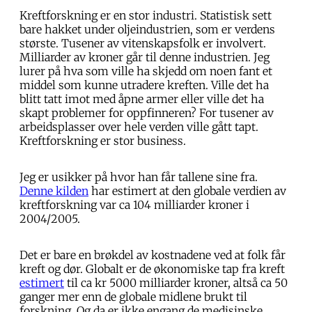
Kreftforskning er en stor industri. Statistisk sett
bare hakket under oljeindustrien, som er verdens
største. Tusener av vitenskapsfolk er involvert.
Milliarder av kroner går til denne industrien. Jeg
lurer på hva som ville ha skjedd om noen fant et
middel som kunne utradere kreften. Ville det ha
blitt tatt imot med åpne armer eller ville det ha
skapt problemer for oppfinneren? For tusener av
arbeidsplasser over hele verden ville gått tapt.
Kreftforskning er stor business.
Jeg er usikker på hvor han får tallene sine fra.
Denne kilden
har estimert at den globale verdien av
kreftforskning var ca 104 milliarder kroner i
2004/2005.
Det er bare en brøkdel av kostnadene ved at folk får
kreft og dør. Globalt er de økonomiske tap fra kreft
estimert
til ca kr 5000 milliarder kroner, altså ca 50
ganger mer enn de globale midlene brukt til
forskning. Og da er ikke engang de medisinske