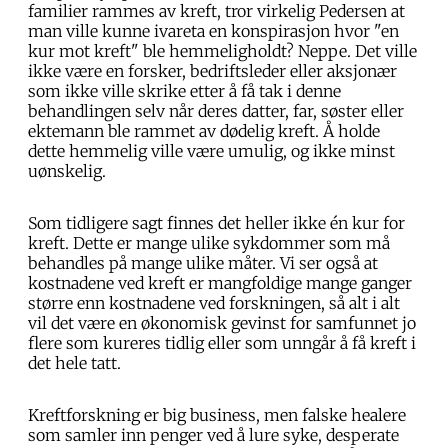
familier rammes av kreft, tror virkelig Pedersen at
man ville kunne ivareta en konspirasjon hvor "en
kur mot kreft" ble hemmeligholdt? Neppe. Det ville
ikke være en forsker, bedriftsleder eller aksjonær
som ikke ville skrike etter å få tak i denne
behandlingen selv når deres datter, far, søster eller
ektemann ble rammet av dødelig kreft. Å holde
dette hemmelig ville være umulig, og ikke minst
uønskelig.
Som tidligere sagt finnes det heller ikke én kur for
kreft. Dette er mange ulike sykdommer som må
behandles på mange ulike måter. Vi ser også at
kostnadene ved kreft er mangfoldige mange ganger
større enn kostnadene ved forskningen, så alt i alt
vil det være en økonomisk gevinst for samfunnet jo
flere som kureres tidlig eller som unngår å få kreft i
det hele tatt.
Kreftforskning er big business, men falske healere
som samler inn penger ved å lure syke, desperate