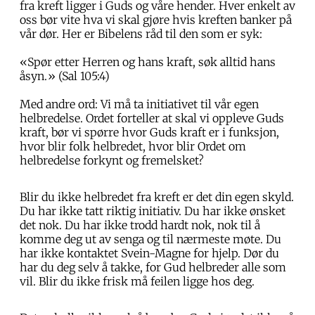
fra kreft ligger i Guds og våre hender. Hver enkelt av
oss bør vite hva vi skal gjøre hvis kreften banker på
vår dør. Her er Bibelens råd til den som er syk:
«Spør etter Herren og hans kraft, søk alltid hans
åsyn.» (Sal 105:4)
Med andre ord: Vi må ta initiativet til vår egen
helbredelse. Ordet forteller at skal vi oppleve Guds
kraft, bør vi spørre hvor Guds kraft er i funksjon,
hvor blir folk helbredet, hvor blir Ordet om
helbredelse forkynt og fremelsket?
Blir du ikke helbredet fra kreft er det din egen skyld.
Du har ikke tatt riktig initiativ. Du har ikke ønsket
det nok. Du har ikke trodd hardt nok, nok til å
komme deg ut av senga og til nærmeste møte. Du
har ikke kontaktet Svein-Magne for hjelp. Dør du
har du deg selv å takke, for Gud helbreder alle som
vil. Blir du ikke frisk må feilen ligge hos deg.