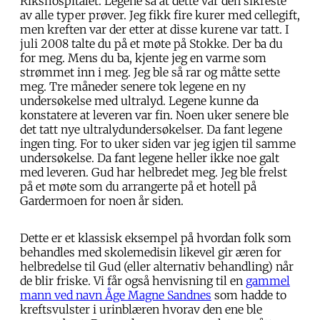
Rikshospitalet. Legene sa at dette var den sikreste
av alle typer prøver. Jeg fikk fire kurer med cellegift,
men kreften var der etter at disse kurene var tatt. I
juli 2008 talte du på et møte på Stokke. Der ba du
for meg. Mens du ba, kjente jeg en varme som
strømmet inn i meg. Jeg ble så rar og måtte sette
meg. Tre måneder senere tok legene en ny
undersøkelse med ultralyd. Legene kunne da
konstatere at leveren var fin. Noen uker senere ble
det tatt nye ultralydundersøkelser. Da fant legene
ingen ting. For to uker siden var jeg igjen til samme
undersøkelse. Da fant legene heller ikke noe galt
med leveren. Gud har helbredet meg. Jeg ble frelst
på et møte som du arrangerte på et hotell på
Gardermoen for noen år siden.
Dette er et klassisk eksempel på hvordan folk som
behandles med skolemedisin likevel gir æren for
helbredelse til Gud (eller alternativ behandling) når
de blir friske. Vi får også henvisning til en
gammel
mann ved navn Åge Magne Sandnes
som hadde to
kreftsvulster i urinblæren hvorav den ene ble