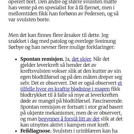
operert bort. Den andre og større svulsten måtte
han vente på en spesialist for å få fjernet, men i
mellomtiden fikk han forbønn av Pedersen, og så
var svulsten borte.
Men det kan finnes flere årsaker til dette. Jeg
snakket i dag med patolog og overlege Sveinung
Sørbye og han nevner flere mulige forklaringer:
Spontan remisjon.
Ja,
det skjer
. Når det
gjelder leverkreft så hender det av
kreftsvulsten vokser slik at den kutter av sin
egen blodtilførsel og på den måten dreper seg
selv. Det er observert. Det er også observert
et
tilfelle hvor en kraftig blødning i magen
fikk
blodtrykket til å falle så mye at leverkreften
døde av mangel på blodtilførsel. Fascinerende.
Spontan remisjon er fortsatt i stor grad basert
på ukjente mekanismer, men de er observert,
og man
begynner å forstå litt av det
slik at det
kan utnyttes aktivt i kampen mot kreft.
Feildiagnose.
Svulsten i urinblæren kan ha