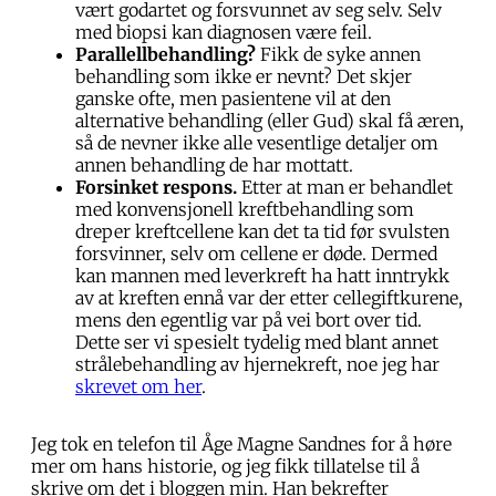
vært godartet og forsvunnet av seg selv. Selv
med biopsi kan diagnosen være feil.
Parallellbehandling?
Fikk de syke annen
behandling som ikke er nevnt? Det skjer
ganske ofte, men pasientene vil at den
alternative behandling (eller Gud) skal få æren,
så de nevner ikke alle vesentlige detaljer om
annen behandling de har mottatt.
Forsinket respons.
Etter at man er behandlet
med konvensjonell kreftbehandling som
dreper kreftcellene kan det ta tid før svulsten
forsvinner, selv om cellene er døde. Dermed
kan mannen med leverkreft ha hatt inntrykk
av at kreften ennå var der etter cellegiftkurene,
mens den egentlig var på vei bort over tid.
Dette ser vi spesielt tydelig med blant annet
strålebehandling av hjernekreft, noe jeg har
skrevet om her
.
Jeg tok en telefon til Åge Magne Sandnes for å høre
mer om hans historie, og jeg fikk tillatelse til å
skrive om det i bloggen min. Han bekrefter