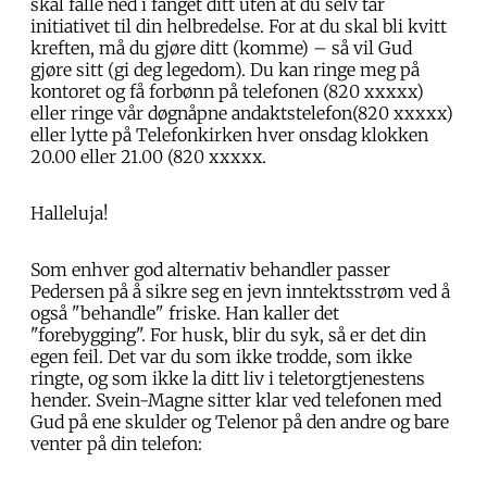
skal falle ned i fanget ditt uten at du selv tar
initiativet til din helbredelse. For at du skal bli kvitt
kreften, må du gjøre ditt (komme) – så vil Gud
gjøre sitt (gi deg legedom). Du kan ringe meg på
kontoret og få forbønn på telefonen (820 xxxxx)
eller ringe vår døgnåpne andaktstelefon(820 xxxxx)
eller lytte på Telefonkirken hver onsdag klokken
20.00 eller 21.00 (820 xxxxx.
Halleluja!
Som enhver god alternativ behandler passer
Pedersen på å sikre seg en jevn inntektsstrøm ved å
også "behandle" friske. Han kaller det
"forebygging". For husk, blir du syk, så er det din
egen feil. Det var du som ikke trodde, som ikke
ringte, og som ikke la ditt liv i teletorgtjenestens
hender. Svein-Magne sitter klar ved telefonen med
Gud på ene skulder og Telenor på den andre og bare
venter på din telefon: