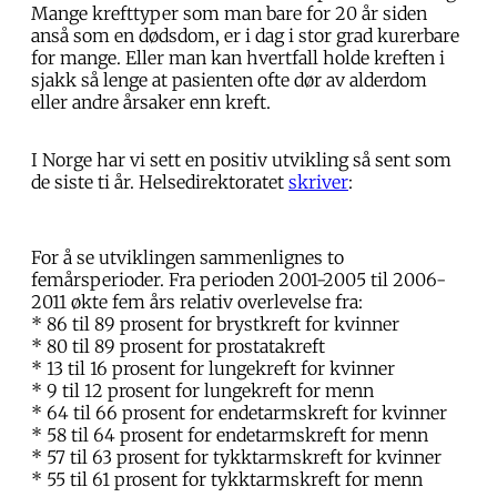
Mange krefttyper som man bare for 20 år siden
anså som en dødsdom, er i dag i stor grad kurerbare
for mange. Eller man kan hvertfall holde kreften i
sjakk så lenge at pasienten ofte dør av alderdom
eller andre årsaker enn kreft.
I Norge har vi sett en positiv utvikling så sent som
de siste ti år. Helsedirektoratet
skriver
:
For å se utviklingen sammenlignes to
femårsperioder. Fra perioden 2001-2005 til 2006-
2011 økte fem års relativ overlevelse fra:
* 86 til 89 prosent for brystkreft for kvinner
* 80 til 89 prosent for prostatakreft
* 13 til 16 prosent for lungekreft for kvinner
* 9 til 12 prosent for lungekreft for menn
* 64 til 66 prosent for endetarmskreft for kvinner
* 58 til 64 prosent for endetarmskreft for menn
* 57 til 63 prosent for tykktarmskreft for kvinner
* 55 til 61 prosent for tykktarmskreft for menn