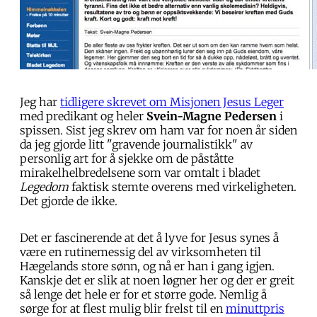
Jeg har
tidligere skrevet om Misjonen Jesus Leger
med predikant og heler
Svein-Magne Pedersen
i
spissen. Sist jeg skrev om ham var for noen år siden
da jeg gjorde litt "gravende journalistikk" av
personlig art for å sjekke om de påståtte
mirakelhelbredelsene som var omtalt i bladet
Legedom
faktisk stemte overens med virkeligheten.
Det gjorde de ikke.
Det er fascinerende at det å lyve for Jesus synes å
være en rutinemessig del av virksomheten til
Hægelands store sønn, og nå er han i gang igjen.
Kanskje det er slik at noen løgner her og der er greit
så lenge det hele er for et større gode. Nemlig å
sørge for at flest mulig blir frelst til en
minuttpris