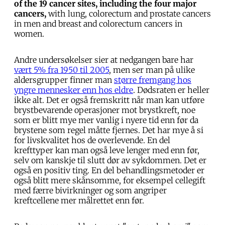
of the 19 cancer sites, including the four major
cancers,
with lung, colorectum and prostate cancers
in men and breast and colorectum cancers in
women.
Andre undersøkelser sier at nedgangen bare har
vært 5% fra 1950 til 2005
, men ser man på ulike
aldersgrupper finner man
større fremgang hos
yngre mennesker enn hos eldre
. Dødsraten er heller
ikke alt. Det er også fremskritt når man kan utføre
brystbevarende operasjoner mot brystkreft, noe
som er blitt mye mer vanlig i nyere tid enn før da
brystene som regel måtte fjernes. Det har mye å si
for livskvalitet hos de overlevende. En del
krefttyper kan man også leve lenger med enn før,
selv om kanskje til slutt dør av sykdommen. Det er
også en positiv ting. En del behandlingsmetoder er
også blitt mere skånsomme, for eksempel cellegift
med færre bivirkninger og som angriper
kreftcellene mer målrettet enn før.