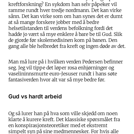
kreftforskning? En sykdom han selv påpeker vil
ramme rundt hver tredje nordmann. Det kan virke
sånn. Det kan virke som om han synes det er dumt
at så mange forskere jobber med å bedre
helsetilstanden til verdens befolkning fordi det
hadde jo vært så mye enklere å bare be til Gud. Slik
de gjorde før skolemedisinen kom på banen. Den
gang alle ble helbredet fra kreft og ingen døde av det.
Man må lure på i hvilken verden Pedersen befinner
seg. Jeg vil tippe det løper rosa enhjørninger og
vaselininnsmurte euro-Jesuser rundt i hans søte
fantasiverden hvor alt var så mye bedre før.
Gud vs hardt arbeid
Og så lurer han på hva som ville skjedd om noen
klarte å kurere kreft. Det klassiske spørsmålet fra
en konspirasjonsteoretiker med et ekstremt
simpelt syn på sine medmennesker. For hvis alle