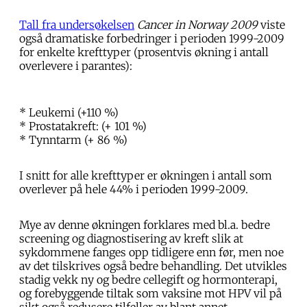
Tall fra undersøkelsen
Cancer in Norway 2009
viste
også dramatiske forbedringer i perioden 1999-2009
for enkelte krefttyper (prosentvis økning i antall
overlevere i parantes):
* Leukemi (+110 %)
* Prostatakreft: (+ 101 %)
* Tynntarm (+ 86 %)
I snitt for alle krefttyper er økningen i antall som
overlever på hele 44% i perioden 1999-2009.
Mye av denne økningen forklares med bl.a. bedre
screening og diagnostisering av kreft slik at
sykdommene fanges opp tidligere enn før, men noe
av det tilskrives også bedre behandling. Det utvikles
stadig vekk ny og bedre cellegift og hormonterapi,
og forebyggende tiltak som vaksine mot HPV vil på
sikt også redusere tilfeller av blant annet