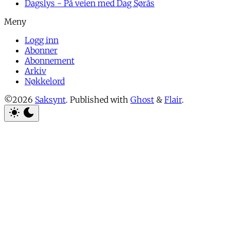
Dagslys - På veien med Dag Sørås
Logg inn
Abonner
Abonnement
Arkiv
Nøkkelord
©2026
Saksynt
.
Published with
Ghost
&
Flair
.