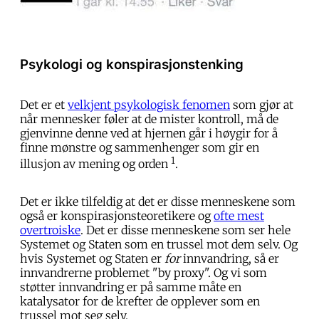
Psykologi og konspirasjonstenking
Det er et
velkjent psykologisk fenomen
som gjør at
når mennesker føler at de mister kontroll, må de
gjenvinne denne ved at hjernen går i høygir for å
finne mønstre og sammenhenger som gir en
1
illusjon av mening og orden
.
Det er ikke tilfeldig at det er disse menneskene som
også er konspirasjonsteoretikere og
ofte mest
overtroiske
. Det er disse menneskene som ser hele
Systemet og Staten som en trussel mot dem selv. Og
hvis Systemet og Staten er
for
innvandring, så er
innvandrerne problemet "by proxy". Og vi som
støtter innvandring er på samme måte en
katalysator for de krefter de opplever som en
trussel mot seg selv.