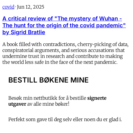
covid
·
Jun 12, 2025
A critical review of "The mystery of Wuhan -
The hunt for the origin of the covid pandemic"
by Sigrid Bratlie
A book filled with contradictions, cherry-picking of data,
conspiratorial arguments, and serious accusations that
undermine trust in research and contribute to making
the world less safe in the face of the next pandemic.
BESTILL BØKENE MINE
Besøk min nettbutikk for å bestille
signerte
utgaver
av alle mine bøker!
Perfekt som gave til deg selv eller noen du er glad i.