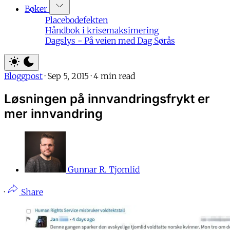
Bøker
Placebodefekten
Håndbok i krisemaksimering
Dagslys - På veien med Dag Sørås
Bloggpost
·
Sep 5, 2015
·
4 min read
Løsningen på innvandringsfrykt er
mer innvandring
Gunnar R. Tjomlid
·
Share