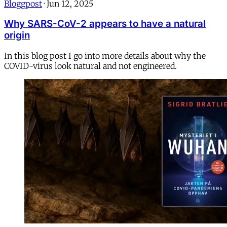
Bloggpost
·
Jun 12, 2025
Why SARS-CoV-2 appears to have a natural
origin
In this blog post I go into more details about why the
COVID-virus look natural and not engineered.