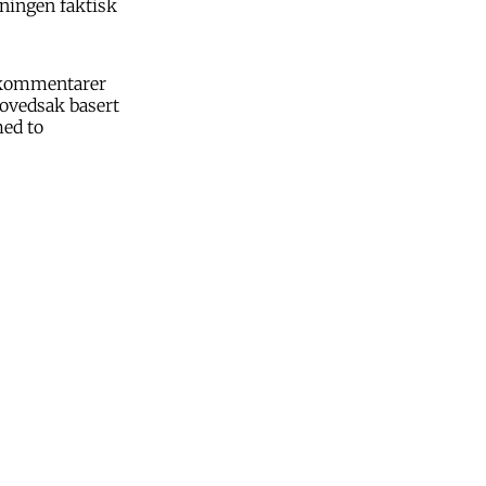
kningen faktisk
n kommentarer
 hovedsak basert
ed to