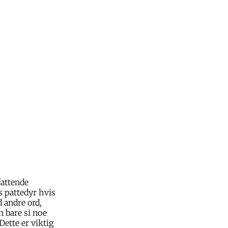
fattende
s pattedyr hvis
 andre ord,
n bare si noe
Dette er viktig