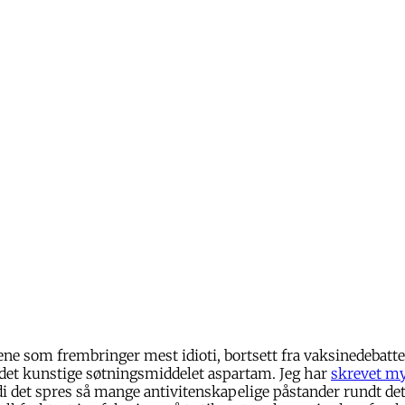
ene som frembringer mest idioti, bortsett fra vaksinedebatt
 det kunstige søtningsmiddelet aspartam. Jeg har
skrevet m
di det spres så mange antivitenskapelige påstander rundt det