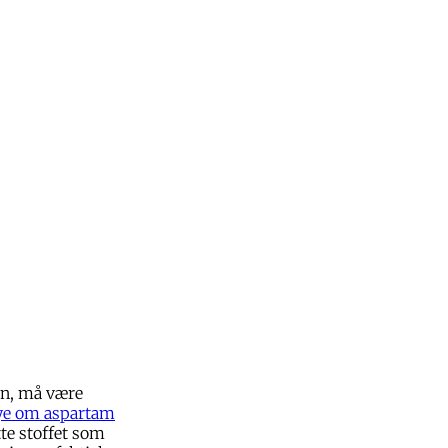
en, må være
ye om aspartam
te stoffet som