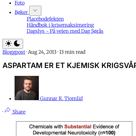
Foto
Bøker
Placebodefekten
Håndbok i krisemaksimering
Dagslys - På veien med Dag Sørås
Bloggpost
·
Aug 24, 2013
·
13 min read
ASPARTAM ER ET KJEMISK KRIGSVÅPE
Gunnar R. Tjomlid
·
Share