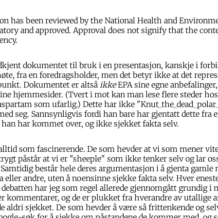
ion has been reviewed by the National Health and Environme
tory and approved. Approval does not signify that the conte
ency.
dkjent dokumentet til bruk i en presentasjon, kanskje i forb
øte, fra en foredragsholder, men det betyr ikke at det repre
dpunkt. Dokumentet er altså
ikke
EPA sine egne anbefalinger,
sine hjemmesider. (Tvert i mot kan man lese flere steder hos
aspartam som ufarlig.) Dette har ikke "Knut_the_dead_polar_
 med seg. Sannsynligvis fordi han bare har gjentatt dette fra 
han har kommet over, og ikke sjekket fakta selv.
alltid som fascinerende. De som hevder at vi som mener vit
rygt påstår at vi er "sheeple" som ikke tenker selv og lar os
Samtidig består hele deres argumentasjon i å gjenta gamle 
a eller andre, uten å noensinne sjekke fakta selv. Hver enest
 debatten har jeg som regel allerede gjennomgått grundig i m
er kommentarer, og de er plukket fra hverandre av utallige a
e aldri sjekket. De som hevder å være så frittenkende og se
 google-søk for å sjekke om påstandene de kommer med, og s