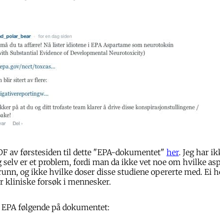
DF av førstesiden til dette "EPA-dokumentet"
her
. Jeg har ik
eg selv er et problem, fordi man da ikke vet noe om hvilke a
 grunn, og ikke hvilke doser disse studiene opererte med. Ei h
er kliniske forsøk i mennesker.
er EPA følgende på dokumentet: