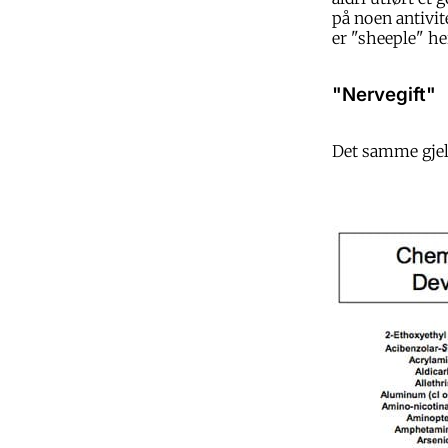
på noen antivit
er "sheeple" h
"Nervegift"
Det samme gjeld