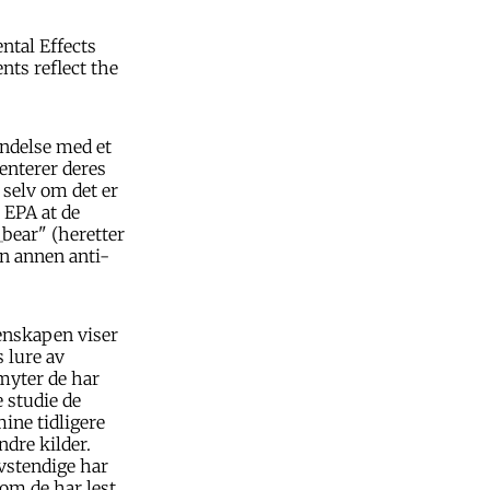
ntal Effects
nts reflect the
indelse med et
senterer deres
 selv om det er
 EPA at de
bear" (heretter
en annen anti-
enskapen viser
s lure av
myter de har
e studie de
ine tidligere
ndre kilder.
lvstendige har
om de har lest