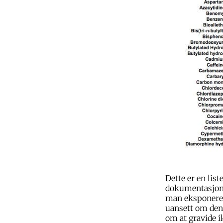
Dette er en lis
dokumentasjon"
man eksponeres
uansett om denn
om at gravide i