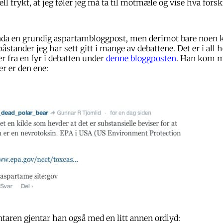
ell frykt, at jeg føler jeg må ta til motmæle og vise hva fors
enda en grundig aspartambloggpost, men derimot bare noe
påstander jeg har sett gitt i mange av debattene. Det er i all
 fra en fyr i debatten under
denne bloggposten
. Han kom m
er er den ene:
ren gjentar han også med en litt annen ordlyd: