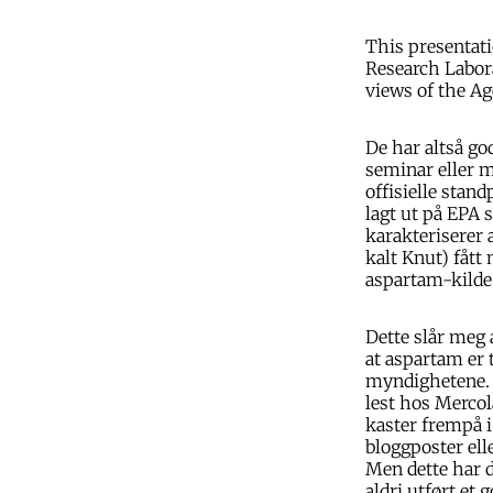
This presentat
Research Labora
views of the Ag
De har altså go
seminar eller m
offisielle stan
lagt ut på EPA 
karakteriserer 
kalt Knut) fått
aspartam-kilde 
Dette slår meg 
at aspartam er t
myndighetene. 
lest hos Mercol
kaster frempå i
bloggposter ell
Men dette har d
aldri utført et