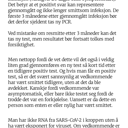
Det betyr at et positivt svar kan representere
gjennomgått og ikke lenger smittsom infeksjon. De
første 3 månedene etter gjennomgått infeksjon bør
det derfor sjeldent tas ny PCR.
Ved mistanke om resmitte etter 3 måneder kan det
tas ny test, men resultatet bør fortsatt tolkes med
forsiktighet.
Men nettopp fordi de vet dette vil det også i veldig
liten grad gjennomføres en ny test så kort tid etter
en tidligere positiv test. Og hvis man får en positiv
test, så er det svært sannsynlig at vedkommende
har vært smittet tidligere, uten at det da ble
avdekket. Kanskje fordi vedkommende var
asymptomatisk, eller bare ikke testet seg fordi de
trodde det var en forkjølelse. Uansett er da dette en
person som enten er eller nylig har vært smittet.
Man har ikke RNA fra SARS-CoV-2 i kroppen uten å
ha vært eksponert for viruset. Om vedkommende er