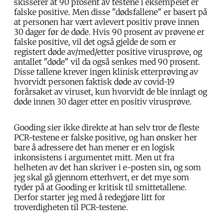
skisserer at 90 prosent av testene i eksempelet er
falske positive. Men disse "dødsfallene" er basert på
at personen har vært avlevert positiv prøve innen
30 dager før de døde. Hvis 90 prosent av prøvene er
falske positive, vil det også gjelde de som er
registert døde av/med/etter positive virusprøve, og
antallet "døde" vil da også senkes med 90 prosent.
Disse tallene krever ingen klinisk etterprøving av
hvorvidt personen faktisk døde av covid-19
forårsaket av viruset, kun hvorvidt de ble innlagt og
døde innen 30 dager etter en positiv virusprøve.
Gooding sier ikke direkte at han selv tror de fleste
PCR-testene er falske positive, og han ønsker her
bare å adressere det han mener er en logisk
inkonsistens i argumentet mitt. Men ut fra
helheten av det han skriver i e-posten sin, og som
jeg skal gå gjennom etterhvert, er det mye som
tyder på at Gooding er kritisk til smittetallene.
Derfor starter jeg med å redegjøre litt for
troverdigheten til PCR-testene.