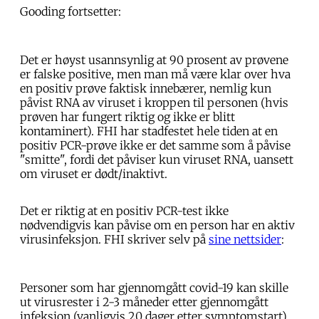
Gooding fortsetter:
Det er høyst usannsynlig at 90 prosent av prøvene
er falske positive, men man må være klar over hva
en positiv prøve faktisk innebærer, nemlig kun
påvist RNA av viruset i kroppen til personen (hvis
prøven har fungert riktig og ikke er blitt
kontaminert). FHI har stadfestet hele tiden at en
positiv PCR-prøve ikke er det samme som å påvise
"smitte", fordi det påviser kun viruset RNA, uansett
om viruset er dødt/inaktivt.
Det er riktig at en positiv PCR-test ikke
nødvendigvis kan påvise om en person har en aktiv
virusinfeksjon. FHI skriver selv på
sine nettsider
:
Personer som har gjennomgått covid-19 kan skille
ut virusrester i 2-3 måneder etter gjennomgått
infeksjon (vanligvis 20 dager etter symptomstart).