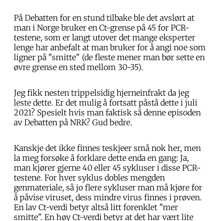
På Debatten for en stund tilbake ble det avslørt at
man i Norge bruker en Ct-grense på 45 for PCR-
testene, som er langt utover det mange eksperter
lenge har anbefalt at man bruker for å angi noe som
ligner på "smitte" (de fleste mener man bør sette en
øvre grense en sted mellom 30-35).
Jeg fikk nesten trippelsidig hjerneinfrakt da jeg
leste dette. Er det mulig å fortsatt påstå dette i juli
2021? Spesielt hvis man faktisk så denne episoden
av Debatten på NRK? Gud bedre.
Kanskje det ikke finnes teskjeer små nok her, men
la meg forsøke å forklare dette enda en gang: Ja,
man kjører gjerne 40 eller 45 sykluser i disse PCR-
testene. For hver syklus dobles mengden
genmateriale, så jo flere sykluser man må kjøre for
å påvise viruset, dess mindre virus finnes i prøven.
En lav Ct-verdi betyr altså litt forenklet "mer
smitte". En høy Ct-verdi betyr at det har vært lite