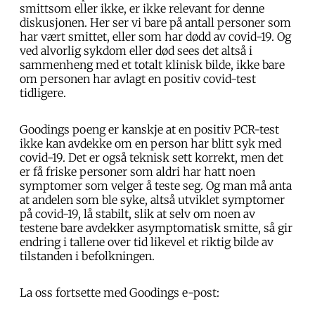
smittsom eller ikke, er ikke relevant for denne
diskusjonen. Her ser vi bare på antall personer som
har vært smittet, eller som har dødd av covid-19. Og
ved alvorlig sykdom eller død sees det altså i
sammenheng med et totalt klinisk bilde, ikke bare
om personen har avlagt en positiv covid-test
tidligere.
Goodings poeng er kanskje at en positiv PCR-test
ikke kan avdekke om en person har blitt syk med
covid-19. Det er også teknisk sett korrekt, men det
er få friske personer som aldri har hatt noen
symptomer som velger å teste seg. Og man må anta
at andelen som ble syke, altså utviklet symptomer
på covid-19, lå stabilt, slik at selv om noen av
testene bare avdekker asymptomatisk smitte, så gir
endring i tallene over tid likevel et riktig bilde av
tilstanden i befolkningen.
La oss fortsette med Goodings e-post: