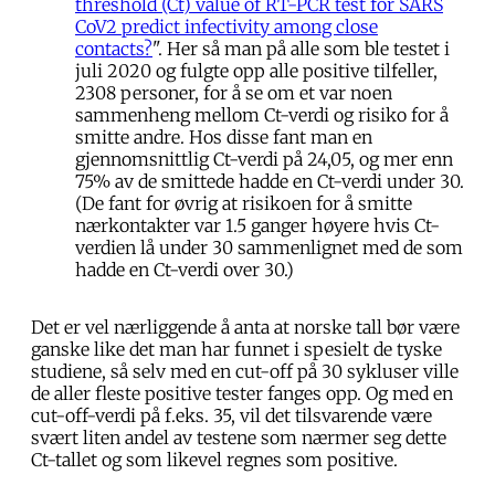
threshold (Ct) value of RT-PCR test for SARS
CoV2 predict infectivity among close
contacts?
". Her så man på alle som ble testet i
juli 2020 og fulgte opp alle positive tilfeller,
2308 personer, for å se om et var noen
sammenheng mellom Ct-verdi og risiko for å
smitte andre. Hos disse fant man en
gjennomsnittlig Ct-verdi på 24,05, og mer enn
75% av de smittede hadde en Ct-verdi under 30.
(De fant for øvrig at risikoen for å smitte
nærkontakter var 1.5 ganger høyere hvis Ct-
verdien lå under 30 sammenlignet med de som
hadde en Ct-verdi over 30.)
Det er vel nærliggende å anta at norske tall bør være
ganske like det man har funnet i spesielt de tyske
studiene, så selv med en cut-off på 30 sykluser ville
de aller fleste positive tester fanges opp. Og med en
cut-off-verdi på f.eks. 35, vil det tilsvarende være
svært liten andel av testene som nærmer seg dette
Ct-tallet og som likevel regnes som positive.