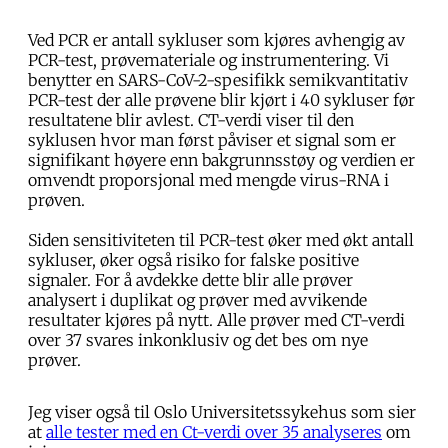
Ved PCR er antall sykluser som kjøres avhengig av
PCR-test, prøvemateriale og instrumentering. Vi
benytter en SARS-CoV-2-spesifikk semikvantitativ
PCR-test der alle prøvene blir kjørt i 40 sykluser før
resultatene blir avlest. CT-verdi viser til den
syklusen hvor man først påviser et signal som er
signifikant høyere enn bakgrunnsstøy og verdien er
omvendt proporsjonal med mengde virus-RNA i
prøven.
Siden sensitiviteten til PCR-test øker med økt antall
sykluser, øker også risiko for falske positive
signaler. For å avdekke dette blir alle prøver
analysert i duplikat og prøver med avvikende
resultater kjøres på nytt. Alle prøver med CT-verdi
over 37 svares inkonklusiv og det bes om nye
prøver.
Jeg viser også til Oslo Universitetssykehus som sier
at
alle tester med en Ct-verdi over 35 analyseres
om