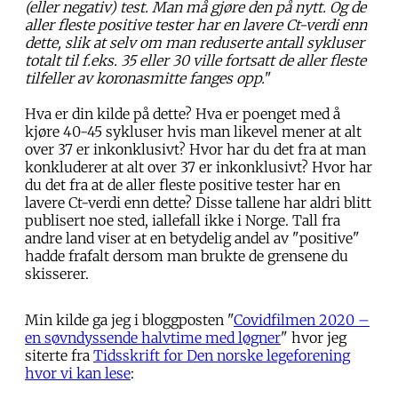
(eller negativ) test. Man må gjøre den på nytt. Og de
aller fleste positive tester har en lavere Ct-verdi enn
dette, slik at selv om man reduserte antall sykluser
totalt til f.eks. 35 eller 30 ville fortsatt de aller fleste
tilfeller av koronasmitte fanges opp.
"
Hva er din kilde på dette? Hva er poenget med å
kjøre 40-45 sykluser hvis man likevel mener at alt
over 37 er inkonklusivt? Hvor har du det fra at man
konkluderer at alt over 37 er inkonklusivt? Hvor har
du det fra at de aller fleste positive tester har en
lavere Ct-verdi enn dette? Disse tallene har aldri blitt
publisert noe sted, iallefall ikke i Norge. Tall fra
andre land viser at en betydelig andel av "positive"
hadde frafalt dersom man brukte de grensene du
skisserer.
Min kilde ga jeg i bloggposten "
Covidfilmen 2020 –
en søvndyssende halvtime med løgner
" hvor jeg
siterte fra
Tidsskrift for Den norske legeforening
hvor vi kan lese
: