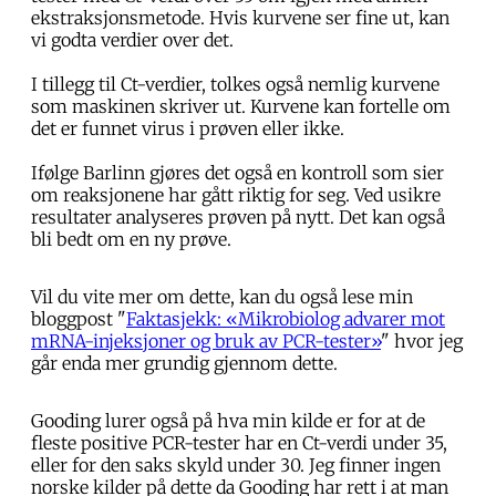
ekstraksjonsmetode. Hvis kurvene ser fine ut, kan
vi godta verdier over det.
I tillegg til Ct-verdier, tolkes også nemlig kurvene
som maskinen skriver ut. Kurvene kan fortelle om
det er funnet virus i prøven eller ikke.
Ifølge Barlinn gjøres det også en kontroll som sier
om reaksjonene har gått riktig for seg. Ved usikre
resultater analyseres prøven på nytt. Det kan også
bli bedt om en ny prøve.
Vil du vite mer om dette, kan du også lese min
bloggpost "
Faktasjekk: «Mikrobiolog advarer mot
mRNA-injeksjoner og bruk av PCR-tester»
" hvor jeg
går enda mer grundig gjennom dette.
Gooding lurer også på hva min kilde er for at de
fleste positive PCR-tester har en Ct-verdi under 35,
eller for den saks skyld under 30. Jeg finner ingen
norske kilder på dette da Gooding har rett i at man