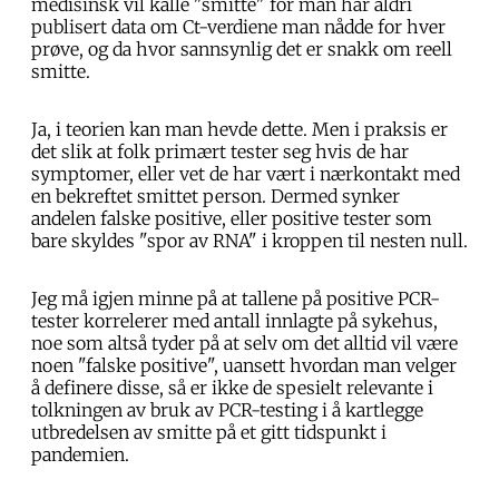
medisinsk vil kalle "smitte" for man har aldri
publisert data om Ct-verdiene man nådde for hver
prøve, og da hvor sannsynlig det er snakk om reell
smitte.
Ja, i teorien kan man hevde dette. Men i praksis er
det slik at folk primært tester seg hvis de har
symptomer, eller vet de har vært i nærkontakt med
en bekreftet smittet person. Dermed synker
andelen falske positive, eller positive tester som
bare skyldes "spor av RNA" i kroppen til nesten null.
Jeg må igjen minne på at tallene på positive PCR-
tester korrelerer med antall innlagte på sykehus,
noe som altså tyder på at selv om det alltid vil være
noen "falske positive", uansett hvordan man velger
å definere disse, så er ikke de spesielt relevante i
tolkningen av bruk av PCR-testing i å kartlegge
utbredelsen av smitte på et gitt tidspunkt i
pandemien.