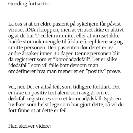
Gooding fortsetter:
La oss si at en eldre pasient på sykehjem får påvist
viruset RNA i kroppen, men at viruset ikke er aktivt
og at de har T-celleimmunitet eller at viruset ikke
hadde stor nok mengde til å klare å replikere seg og
smitte personen. Den pasienten dør deretter av
andre årsaker innen 30 dager. Denne personen blir
da registrert som et "koronadødsfall". Det er slike
"dødsfall" som vil falle bort dersom man
omdefinerer hva man mener er en "positiv" prøve.
Vel, nei. Det er altså feil, som tidligere forklart. Det
er ikke en positiv test alene som avgjør om et
dødsfall registreres som et koronadødsfall. Spør en
hvilken som helst lege som har gjort dette, så vil du
fort finne ut at dette er feil.
Han skriver videre: