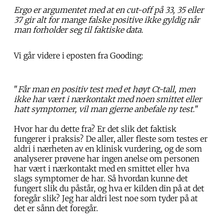
Ergo er argumentet med at en cut-off på 33, 35 eller
37 gir alt for mange falske positive ikke gyldig når
man forholder seg til faktiske data.
Vi går videre i eposten fra Gooding:
"
Får man en positiv test med et høyt Ct-tall, men
ikke har vært i nærkontakt med noen smittet eller
hatt symptomer, vil man gjerne anbefale ny test.
"
Hvor har du dette fra? Er det slik det faktisk
fungerer i praksis? De aller, aller fleste som testes er
aldri i nærheten av en klinisk vurdering, og de som
analyserer prøvene har ingen anelse om personen
har vært i nærkontakt med en smittet eller hva
slags symptomer de har. Så hvordan kunne det
fungert slik du påstår, og hva er kilden din på at det
foregår slik? Jeg har aldri lest noe som tyder på at
det er sånn det foregår.