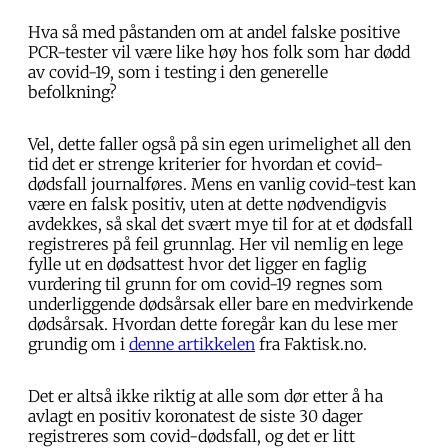
Hva så med påstanden om at andel falske positive
PCR-tester vil være like høy hos folk som har dødd
av covid-19, som i testing i den generelle
befolkning?
Vel, dette faller også på sin egen urimelighet all den
tid det er strenge kriterier for hvordan et covid-
dødsfall journalføres. Mens en vanlig covid-test kan
være en falsk positiv, uten at dette nødvendigvis
avdekkes, så skal det svært mye til for at et dødsfall
registreres på feil grunnlag. Her vil nemlig en lege
fylle ut en dødsattest hvor det ligger en faglig
vurdering til grunn for om covid-19 regnes som
underliggende dødsårsak eller bare en medvirkende
dødsårsak. Hvordan dette foregår kan du lese mer
grundig om i
denne artikkelen
fra Faktisk.no.
Det er altså ikke riktig at alle som dør etter å ha
avlagt en positiv koronatest de siste 30 dager
registreres som covid-dødsfall, og det er litt