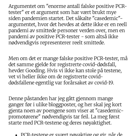
Argumentet om "enorme antall falske positive PCR-
tester" er et argument som har vært brukt mye
siden pandemien startet. Det såkalte "casedemic"-
argumentet, hvor det hevdes at dette ikke er en reell
pandemi av smittede personer verden over, men en
pandemi av positive PCR-tester - som altså ikke
nødvendigvis representerer reelt smittede.
Men om det er mange falske positive PCR-tester, må
det samme gjelde for registrerte covid-dødsfall,
hevder Gooding. Hvis vi ikke kan stole på testene,
vet vi heller ikke om de registrerte covid-
dødsfallene egentlig var forårsaket av covid-19.
Denne påstanden har jeg gått gjennom mange
ganger før i ulike bloggposter, og her skal jeg kort
gjenta noen av poengene som viser at "casedemic-
promotørene" nødvendigvis tar feil. La meg først
starte med PCR-testene og deres nøyaktighet.
PCR-testene er svært nøyaktige og gir, når de