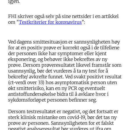
igjen.
FHI skriver også selv på sine nettsider i en artikkel
om "
Testkriterier for koronavirus
":
Ved dagens smittesituasjon er sannsynligheten høy
for at en positiv prøve er korrekt også i de tilfellene
der personen ikke har symptomer eller kjent
eksponering, og behøver ikke bekreftes av ny
prøve. Dersom prøveresultatet likevel framstår som
usannsynlig, bør det vurderes å ta ny test for å
bekrefte/ avkrefte funnet. Ved svakt positivt resultat
(ct-verdi over 33) hos asymptomatisk person uten
økt smitterisiko, kan en ny PCR og eventuelt
antistoffundersøkelse bidra til å avklare hvor i
sykdomsforløpet personen befinner seg.
Dersom testresultatet er negativt, og det fortsatt er
sterk klinisk mistanke om covid-19, bør det tas ny
prøve av personen. Sannsynligheten for et falskt
negativt analyseresultat bør vurderes ut ifra om