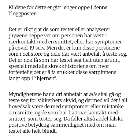
Kildene for dette er gitt lenger oppe i denne
bloggposten.
Det er riktig at de som tester eller analyserer
prøvene neppe vet om personen har vært i
nærkontakt med en smittet, eller har symptomer
på covid-19 selv. Men det er kun disse personene
som i det store og hele har vært anbefalt å teste seg.
Det er nok få som har testet seg helt uten grunn,
spesielt med alle skrekkhistoriene om hvor
forferdelig det er å få stukket disse vattpinnene
langt opp i "hjernen".
Myndighetene har aldri anbefalt at
alle
skal gå og
teste seg for sikkerhets skyld, og dermed vil det i all
hovedsak være de med symptomer eller mistanke
om smitte, og de som har hatt nærkontakt med
smittet, som tester seg. Da faller altså andel falske
positive betydelig sammenlignet med om man
testet alle helt blindt.