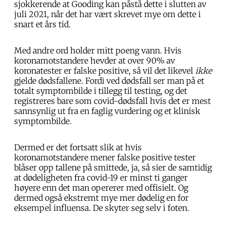
sjokkerende at Gooding kan påstå dette i slutten av
juli 2021, når det har vært skrevet mye om dette i
snart et års tid.
Med andre ord holder mitt poeng vann. Hvis
koronamotstandere hevder at over 90% av
koronatester er falske positive, så vil det likevel
ikke
gjelde dødsfallene. Fordi ved dødsfall ser man på et
totalt symptombilde i tillegg til testing, og det
registreres bare som covid-dødsfall hvis det er mest
sannsynlig ut fra en faglig vurdering og et klinisk
symptombilde.
Dermed er det fortsatt slik at hvis
koronamotstandere mener falske positive tester
blåser opp tallene på smittede, ja, så sier de samtidig
at dødeligheten fra covid-19 er minst ti ganger
høyere enn det man opererer med offisielt. Og
dermed også ekstremt mye mer dødelig en for
eksempel influensa. De skyter seg selv i foten.