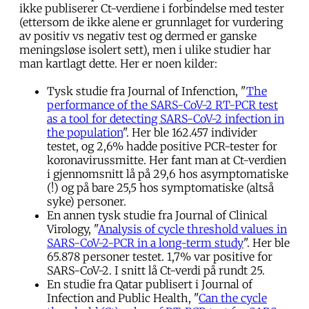
ikke publiserer Ct-verdiene i forbindelse med tester
(ettersom de ikke alene er grunnlaget for vurdering
av positiv vs negativ test og dermed er ganske
meningsløse isolert sett), men i ulike studier har
man kartlagt dette. Her er noen kilder:
Tysk studie fra Journal of Infenction, "
The
performance of the SARS-CoV-2 RT-PCR test
as a tool for detecting SARS-CoV-2 infection in
the population
". Her ble 162.457 individer
testet, og 2,6% hadde positive PCR-tester for
koronavirussmitte. Her fant man at Ct-verdien
i gjennomsnitt lå på 29,6 hos asymptomatiske
(!) og på bare 25,5 hos symptomatiske (altså
syke) personer.
En annen tysk studie fra Journal of Clinical
Virology, "
Analysis of cycle threshold values in
SARS-CoV-2-PCR in a long-term study
". Her ble
65.878 personer testet. 1,7% var positive for
SARS-CoV-2. I snitt lå Ct-verdi på rundt 25.
En studie fra Qatar publisert i Journal of
Infection and Public Health, "
Can the cycle