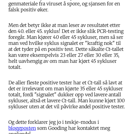
genmateriale fra viruset å spore, og sjansen for en
falsk positiv øker.
Men det betyr ikke at man leser av resultatet etter
den 40. eller 45. syklus! Det er ikke slik PCR-testing
foregår. Man kjører 40 eller 45 sykluser, men så ser
man ved hvilke syklus signalet er "kraftig nok" til
at det tyder på en positiv test. Dette såkalte Ct-tallet
kan være eksempelvis 23 eller 27 eller 30 eller 35,
helt uavhengig av om man har kjørt 45 sykluser
totalt.
De aller fleste positive tester har et Ct-tall så lavt at
det er irrelevant om man kjørte 35 eller 45 sykluser
totalt, fordi "signalet" dukker opp ved lavere antall
sykluser, altså et lavere Ct-tall. Man kunne kjørt 100
sykluser uten at det vil påvirke andel positive tester.
Og dette forklarer jeg jo i teskje-modus i
bloggposten
som Gooding har kontaktet meg