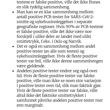
testene er falske positive, ville det ikke finnes
en slik tydelig sammenheng.
Man kan se en klar sammenheng mellom
antall positive PCR-tester for SARS-CoV-2-
smitte og sykehusinnleggelser i separate
geografiske regioner. Hvis 90% av PCR-testene
er falske positive, ville det ikke være noe
forskjell i ulike deler av landet med ulikt
smittetrykk, f.eks. i Oslo og Narvik.
Det er også en sammenheng mellom andel
positive tester (av alle som testes) og
sykehusinnleggelser. Hvis de fleste positive
tester var feil, ville ikke denne sammenhengen
være gjeldende.
Andelen positive tester endrer seg også over
tid. Hvis de fleste positive tester var falske
positive, ville man ikke se noen stor variasjon
i positive tester over tid, slik man faktisk gjør.
Hvis de fleste positive tester var falske, ville
altså ikke det faktiske smittetrykket i
samfunnet påvirke andelen positive tester mer
enn marginalt.