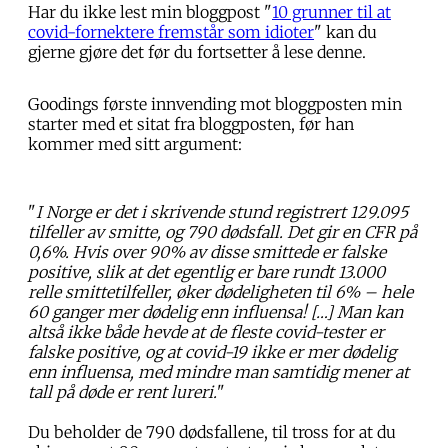
Har du ikke lest min bloggpost "
10 grunner til at
covid-fornektere fremstår som idioter
" kan du
gjerne gjøre det før du fortsetter å lese denne.
Goodings første innvending mot bloggposten min
starter med et sitat fra bloggposten, før han
kommer med sitt argument:
"
I Norge er det i skrivende stund registrert 129.095
tilfeller av smitte, og 790 dødsfall. Det gir en CFR på
0,6%. Hvis over 90% av disse smittede er falske
positive, slik at det egentlig er bare rundt 13.000
relle smittetilfeller, øker dødeligheten til 6% – hele
60 ganger mer dødelig enn influensa! […] Man kan
altså ikke både hevde at de fleste covid-tester er
falske positive, og at covid-19 ikke er mer dødelig
enn influensa, med mindre man samtidig mener at
tall på døde er rent lureri.
"
Du beholder de 790 dødsfallene, til tross for at du