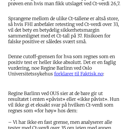
prøven enn hvis man fikk utslaget ved Ct-verdi 26,7.
Sprangene mellom de ulike Ct-tallene er altså store,
så hvis FHI anbefaler retesting ved Ct-verdi over 33,
vil det bety en betydelig sikkerhetsmargin
sammenlignet med et Ct-tall på 37. Risikoen for
falske positive er således svært små.
Denne cutoff-grensen for hva som regnes som en
positiv test er heller ikke absolutt. Det er en faglig
vurdering, noe Regine Barlinn ved Oslo
Universitetssykehus
forklarer til Faktisk.no
:
Regine Barlinn ved OUS sier at de bare gir ut
resultatet i enten «påvist» eller «ikke påvist». Hun
vil ikke gi et eksakt svar på hvilken Ct-verdi som
regnes som «for høy» hos dem:
– Vi har ikke en fast grense, men analyserer alle
tester med Ct-verdi over 35 om igjen med annen