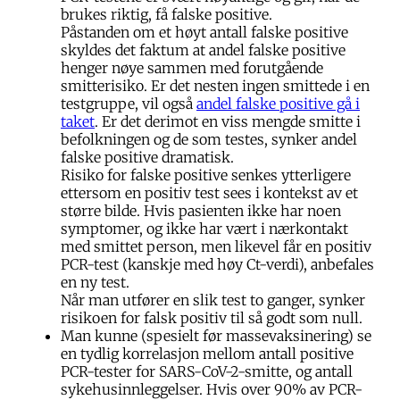
brukes riktig, få falske positive.
Påstanden om et høyt antall falske positive
skyldes det faktum at andel falske positive
henger nøye sammen med forutgående
smitterisiko. Er det nesten ingen smittede i en
testgruppe, vil også
andel falske positive gå i
taket
. Er det derimot en viss mengde smitte i
befolkningen og de som testes, synker andel
falske positive dramatisk.
Risiko for falske positive senkes ytterligere
ettersom en positiv test sees i kontekst av et
større bilde. Hvis pasienten ikke har noen
symptomer, og ikke har vært i nærkontakt
med smittet person, men likevel får en positiv
PCR-test (kanskje med høy Ct-verdi), anbefales
en ny test.
Når man utfører en slik test to ganger, synker
risikoen for falsk positiv til så godt som null.
Man kunne (spesielt før massevaksinering) se
en tydlig korrelasjon mellom antall positive
PCR-tester for SARS-CoV-2-smitte, og antall
sykehusinnleggelser. Hvis over 90% av PCR-