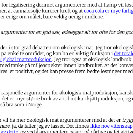
 for legalisering derimot argumenterer med at hamp vil løse
r, at cannabisolje kurerer kreft og at
coca cola er mye farli
i er enige om målet, bare veldig uenig i midlene.
 argumenter for en god sak, ødelegger alt for ofte for den go
er i stor grad debatten om økologisk mat. Jeg tror økologi
r på enkelte områder, og kan ha en viktig funksjon i
det tota
or global matproduksjon
. Jeg tror også at økologisk landbruk
 med tanke på miljøaspekter innen landbruket. At det konve
res, er positivt, og det kan presse frem bedre løsninger med 
å rasjonelle argumenter for økologisk matproduksjon, kanskj
 det er mye større bruk av antibiotika i kjøttproduksjon, og 
 så bra som i Norge.
 vil ha mer økologisk mat argumenterer med at det er
tryg
nnere
, ja, da faller jeg av lasset. Det finnes
ikke noe vitenskap
av dette
, og ved å argumentere basert på dårlige og feilakti