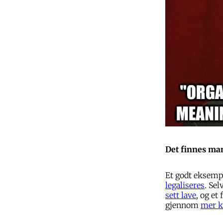
Det finnes man
Et godt eksemp
legaliseres
. Sel
sett lave
, og et
gjennom
mer k