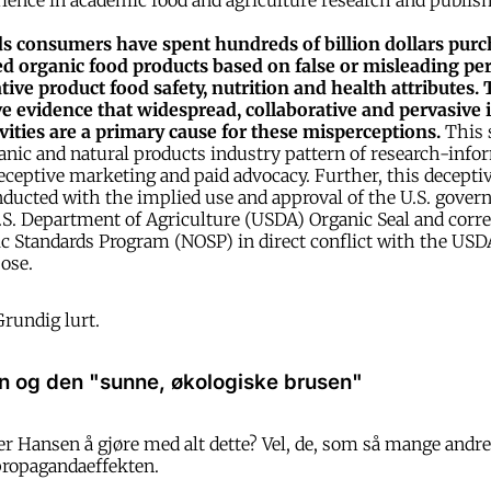
ience in academic food and agriculture research and publish
ds consumers have spent hundreds of billion dollars pur
 organic food products based on false or misleading pe
ive product food safety, nutrition and health attributes.
e evidence that widespread, collaborative and pervasive 
vities are a primary cause for these misperceptions.
This 
nic and natural products industry pattern of research-inf
eceptive marketing and paid advocacy. Further, this decepti
nducted with the implied use and approval of the U.S. gove
S. Department of Agriculture (USDA) Organic Seal and corr
c Standards Program (NOSP) in direct conflict with the USD
ose.
 Grundig lurt.
n og den "sunne, økologiske brusen"
r Hansen å gjøre med alt dette? Vel, de, som så mange andre,
propagandaeffekten.