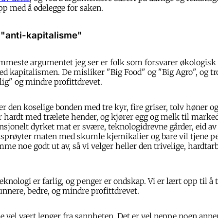
pp med å ødelegge for saken.
 "anti-kapitalisme"
meste argumentet jeg ser er folk som forsvarer økologisk m
ed kapitalismen. De misliker "Big Food" og "Big Agro", og tr
ig" og mindre profittdrevet.
r den koselige bonden med tre kyr, fire griser, tolv høner o
 hardt med trælete hender, og kjører egg og melk til marke
jonelt dyrket mat er svære, teknologidrevne gårder, eid av
 sprøyter maten med skumle kjemikalier og bare vil tjene p
mme noe godt ut av, så vi velger heller den trivelige, hardta
eknologi er farlig, og penger er ondskap. Vi er lært opp til å 
unnere, bedre, og mindre profittdrevet.
 vel vært lenger fra sannheten. Det er vel neppe noen anne