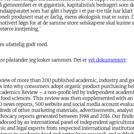
 gjennomført er et gigantisk, kapitalistisk bedrageri som d
daapparatet som har gått i høygir i et par-tre tiår har klart å
onelt produsert mat er farlig, mens økologisk mat er sunn. D
motivert løgn for at de samme store selskapene skal kunne 
tørre inntjening.¨
es ufattelig godt med.
bare påstander jeg koker sammen. Det er
vel dokumentert
:
eview of more than 200 published academic, industry and 
ts into why consumers adopt organic product purchasing be
cademics Review – a non-profit led by independent academi
d food sciences. This review was then supplemented with an
0 news reports, 500 website and social media account evalu
reds of other marketing materials, advertisements, analyst
dvocacy reports generated between 1988 and 2014. Our findi
dorsed by an international panel of independent agricultural
ic and legal experts from respected international instituti