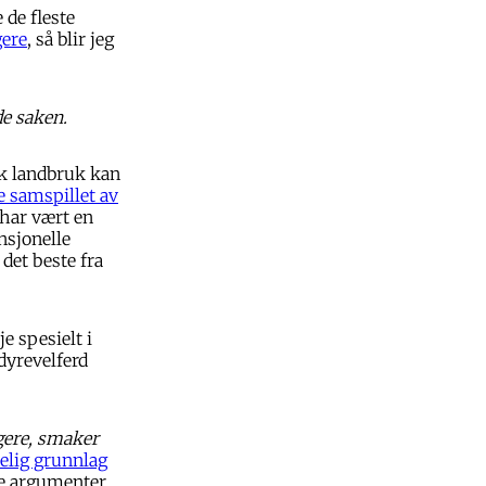
 de fleste
gere
, så blir jeg
de saken.
sk landbruk kan
le samspillet av
 har vært en
nsjonelle
det beste fra
e spesielt i
dyrevelferd
gere, smaker
elig grunnlag
ge argumenter,