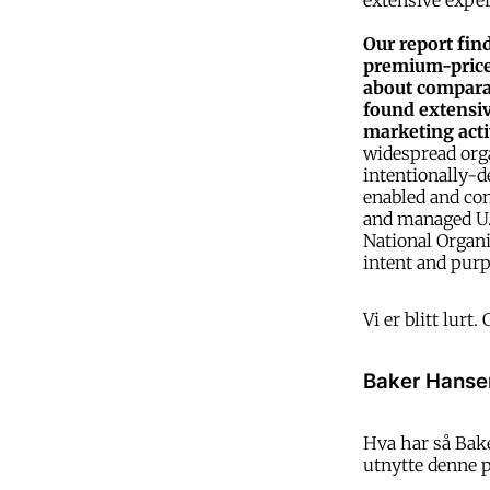
extensive exper
Our report fin
premium-priced
about comparat
found extensiv
marketing acti
widespread orga
intentionally-d
enabled and co
and managed U.
National Organi
intent and purp
Vi er blitt lurt.
Baker Hanse
Hva har så Bake
utnytte denne 