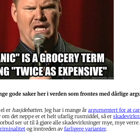
ge gode saker her i verden som frontes med dårlige arg
el er
hasjdebatten
. Jeg har i mange år
argumentert for at ca
v om det neppe er et helt ufarlig rusmiddel, så er
skadevirkni
 forbud ser ut til å gjøre alle skadevirkninger mye, mye verre
riminalitet
og inntreden av
farligere varianter
.