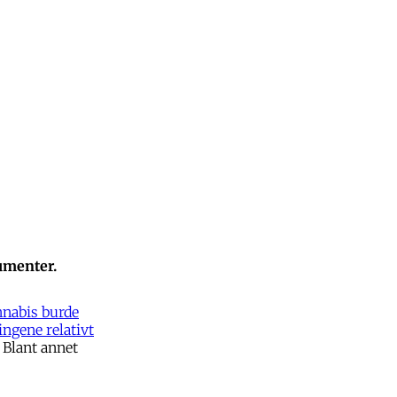
umenter.
nnabis burde
ngene relativt
. Blant annet