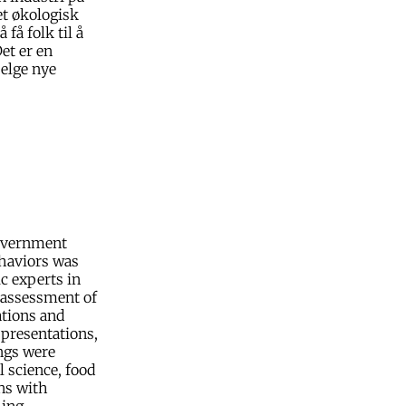
et økologisk
 få folk til å
et er en
selge nye
government
haviors was
c experts in
 assessment of
ations and
 presentations,
ngs were
 science, food
ons with