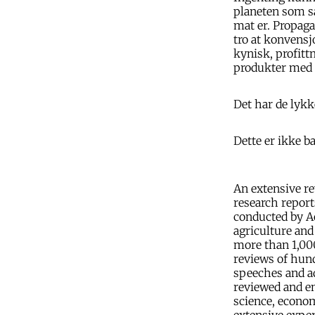
planeten som så
mat er. Propagan
tro at konvensj
kynisk, profitt
produkter med s
Det har de lykk
Dette er ikke 
An extensive r
research repor
conducted by A
agriculture an
more than 1,00
reviews of hund
speeches and a
reviewed and en
science, econom