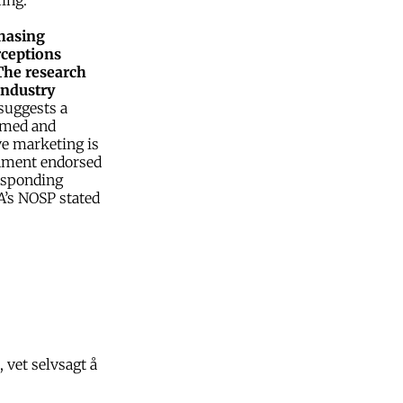
ing.
chasing
rceptions
 The research
industry
suggests a
ormed and
ve marketing is
rnment endorsed
esponding
A’s NOSP stated
 vet selvsagt å