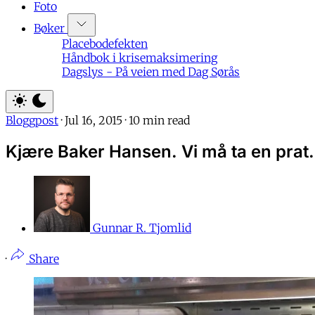
Foto
Bøker
Placebodefekten
Håndbok i krisemaksimering
Dagslys - På veien med Dag Sørås
Bloggpost
·
Jul 16, 2015
·
10 min read
Kjære Baker Hansen. Vi må ta en prat.
Gunnar R. Tjomlid
·
Share