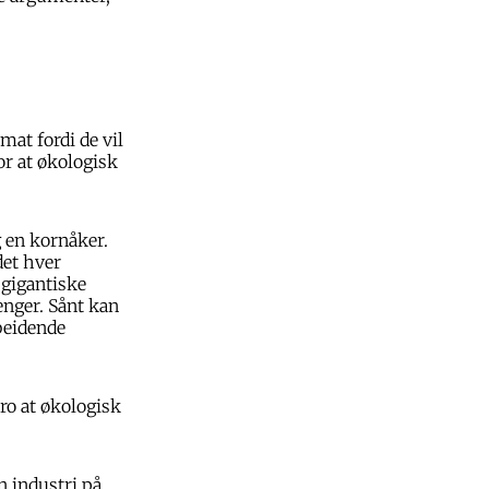
at fordi de vil
or at økologisk
g en kornåker.
det hver
 gigantiske
enger. Sånt kan
rbeidende
tro at økologisk
n industri på