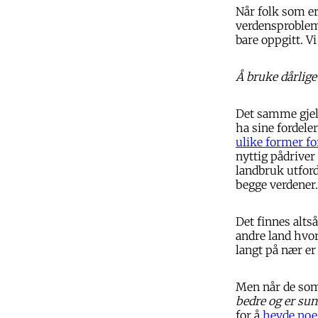
Når folk som er
verdensprobleme
bare oppgitt. V
Å bruke dårlige
Det samme gjeld
ha sine fordele
ulike former f
nyttig pådriver
landbruk utford
begge verdener.
Det finnes alts
andre land hvor
langt på nær er
Men når de som
bedre og er su
for å
hevde noe 