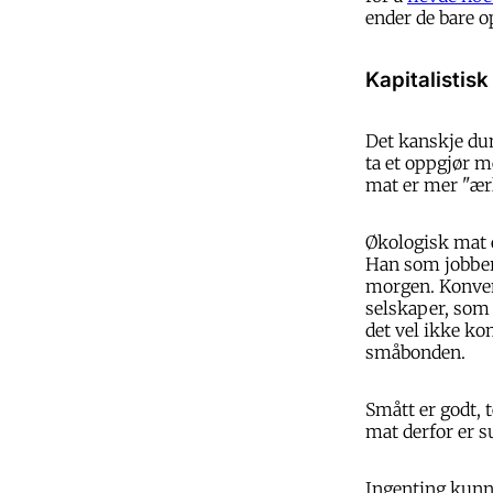
ender de bare o
Kapitalistisk
Det kanskje dum
ta et oppgjør m
mat er mer "ærl
Økologisk mat e
Han som jobber
morgen. Konvens
selskaper, som
det vel ikke ko
småbonden.
Smått er godt, t
mat derfor er s
Ingenting kunne